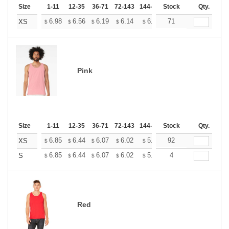
Size
1-11
12-35
36-71
72-143
144-287
Stock
288 +
More
Qty.
+
6.98
6.56
6.19
6.14
6.03
71
5.98
XS
$
$
$
$
$
$
Pink
Size
1-11
12-35
36-71
72-143
144-287
Stock
288 +
More
Qty.
+
6.85
6.44
6.07
6.02
5.92
92
5.86
XS
$
$
$
$
$
$
+
6.85
6.44
6.07
6.02
5.92
4
5.86
S
$
$
$
$
$
$
Red