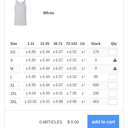
White
Size
1-11
12-35
36-71
72-143
144-287
Stock
288 +
More
Qty.
+
6.85
6.44
6.07
6.02
5.92
170
5.86
XS
$
$
$
$
$
$
+
6.85
6.44
6.07
6.02
5.92
0
5.86
S
$
$
$
$
$
$
+
6.85
6.44
6.07
6.02
5.92
0
5.86
M
$
$
$
$
$
$
+
6.85
6.44
6.07
6.02
5.92
88
5.86
L
$
$
$
$
$
$
+
6.85
6.44
6.07
6.02
5.92
690
5.86
XL
$
$
$
$
$
$
+
9.04
8.49
8.01
7.95
7.81
190
7.74
2XL
$
$
$
$
$
$
+
10.02
9.41
8.88
8.80
8.65
463
8.58
3XL
$
$
$
$
$
$
0
ARTICLES
$
0.00