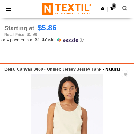
×
Ntextil App
0
Get the app
|
Better prices on app!
$5.86
Starting at
$5.90
Retail Price
$1.47
or 4 payments of
with
ⓘ
Bella+Canvas 3480 - Unisex Jersey Jersey Tank
- Natural
Previous
Next