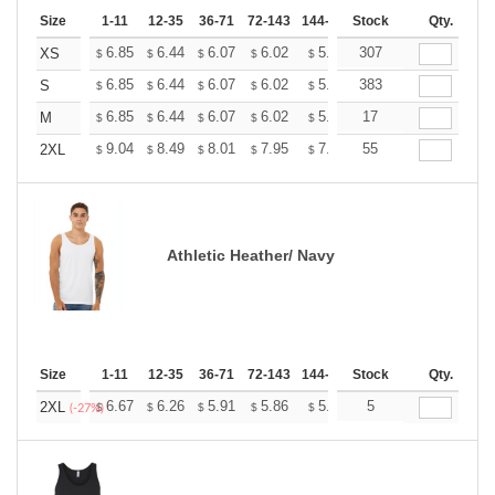
Size
1-11
12-35
36-71
72-143
144-287
Stock
288 +
More
Qty.
+
6.85
6.44
6.07
6.02
5.92
307
5.86
XS
$
$
$
$
$
$
+
6.85
6.44
6.07
6.02
5.92
383
5.86
S
$
$
$
$
$
$
+
6.85
6.44
6.07
6.02
5.92
17
5.86
M
$
$
$
$
$
$
+
9.04
8.49
8.01
7.95
7.81
55
7.74
2XL
$
$
$
$
$
$
Athletic Heather/ Navy
Size
1-11
12-35
36-71
72-143
144-287
Stock
288 +
More
Qty.
+
6.67
6.26
5.91
5.86
5.76
5
5.71
2XL
$
$
$
$
$
$
(-27%)