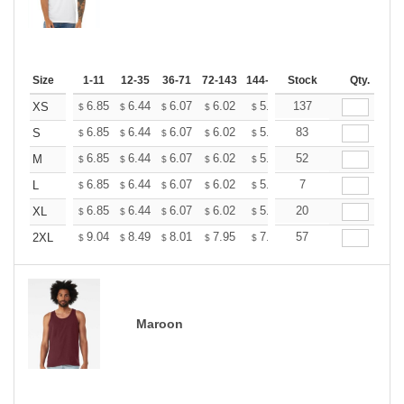
Size
1-11
12-35
36-71
72-143
144-287
Stock
288 +
More
Qty.
+
6.85
6.44
6.07
6.02
5.92
137
5.86
XS
$
$
$
$
$
$
+
6.85
6.44
6.07
6.02
5.92
83
5.86
S
$
$
$
$
$
$
+
6.85
6.44
6.07
6.02
5.92
52
5.86
M
$
$
$
$
$
$
+
6.85
6.44
6.07
6.02
5.92
7
5.86
L
$
$
$
$
$
$
+
6.85
6.44
6.07
6.02
5.92
20
5.86
XL
$
$
$
$
$
$
+
9.04
8.49
8.01
7.95
7.81
57
7.74
2XL
$
$
$
$
$
$
Maroon