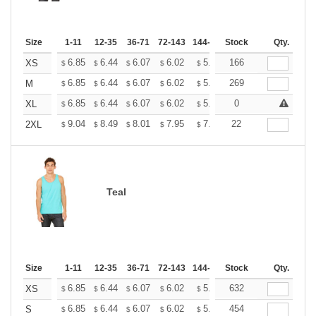
Size
1-11
12-35
36-71
72-143
144-287
Stock
288 +
More
Qty.
+
6.85
6.44
6.07
6.02
5.92
166
5.86
XS
$
$
$
$
$
$
+
6.85
6.44
6.07
6.02
5.92
269
5.86
M
$
$
$
$
$
$
+
6.85
6.44
6.07
6.02
5.92
0
5.86
XL
$
$
$
$
$
$
+
9.04
8.49
8.01
7.95
7.81
22
7.74
2XL
$
$
$
$
$
$
Teal
Size
1-11
12-35
36-71
72-143
144-287
Stock
288 +
More
Qty.
+
6.85
6.44
6.07
6.02
5.92
632
5.86
XS
$
$
$
$
$
$
+
6.85
6.44
6.07
6.02
5.92
454
5.86
S
$
$
$
$
$
$