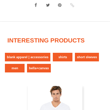
INTERESTING PRODUCTS
blank apparel | accessories
shirts
short sleeves
men
bella+canvas