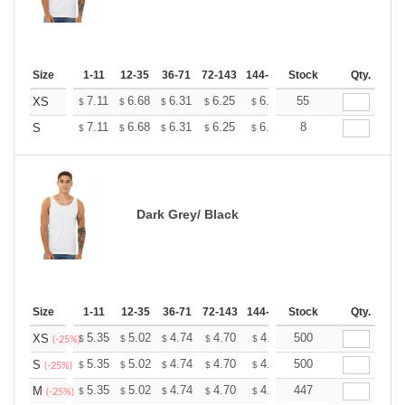
Size
1-11
12-35
36-71
72-143
144-287
Stock
288 +
More
Qty.
+
7.11
6.68
6.31
6.25
6.14
55
6.09
XS
$
$
$
$
$
$
+
7.11
6.68
6.31
6.25
6.14
8
6.09
S
$
$
$
$
$
$
Dark Grey/ Black
Size
1-11
12-35
36-71
72-143
144-287
Stock
288 +
More
Qty.
+
5.35
5.02
4.74
4.70
4.62
500
4.58
XS
$
$
$
$
$
$
(-25%)
+
5.35
5.02
4.74
4.70
4.62
500
4.58
S
$
$
$
$
$
$
(-25%)
+
5.35
5.02
4.74
4.70
4.62
447
4.58
M
$
$
$
$
$
$
(-25%)