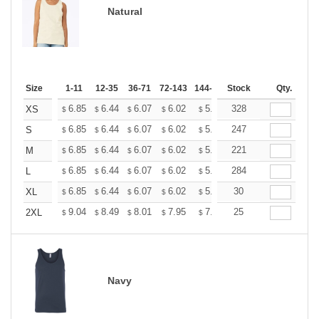
Natural
Size
1-11
12-35
36-71
72-143
144-287
Stock
288 +
More
Qty.
+
6.85
6.44
6.07
6.02
5.92
328
5.86
XS
$
$
$
$
$
$
+
6.85
6.44
6.07
6.02
5.92
247
5.86
S
$
$
$
$
$
$
+
6.85
6.44
6.07
6.02
5.92
221
5.86
M
$
$
$
$
$
$
+
6.85
6.44
6.07
6.02
5.92
284
5.86
L
$
$
$
$
$
$
+
6.85
6.44
6.07
6.02
5.92
30
5.86
XL
$
$
$
$
$
$
+
9.04
8.49
8.01
7.95
7.81
25
7.74
2XL
$
$
$
$
$
$
Navy