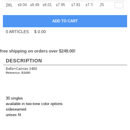
+
9.04
8.49
8.01
7.95
7.81
7.74
25
2XL
$
$
$
$
$
$
0
ARTICLES
$
0.00
free shipping on orders over $249.00!
DESCRIPTION
Bella+Canvas 3480
Reference: B3480
30 singles
available in two-tone color options
sideseamed
unisex fit