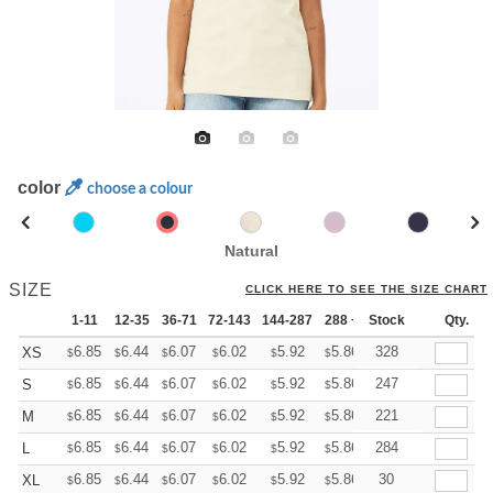
color
choose a colour
Natural
SIZE
CLICK HERE TO SEE THE SIZE CHART
1-11
12-35
36-71
72-143
144-287
288 +
Stock
More
Qty.
+
6.85
6.44
6.07
6.02
5.92
5.86
328
XS
$
$
$
$
$
$
+
6.85
6.44
6.07
6.02
5.92
5.86
247
S
$
$
$
$
$
$
+
6.85
6.44
6.07
6.02
5.92
5.86
221
M
$
$
$
$
$
$
+
6.85
6.44
6.07
6.02
5.92
5.86
284
L
$
$
$
$
$
$
+
6.85
6.44
6.07
6.02
5.92
5.86
30
XL
$
$
$
$
$
$