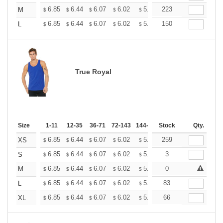
+
6.85
6.44
6.07
6.02
5.92
223
5.86
M
$
$
$
$
$
$
+
6.85
6.44
6.07
6.02
5.92
150
5.86
L
$
$
$
$
$
$
True Royal
Size
1-11
12-35
36-71
72-143
144-287
Stock
288 +
More
Qty.
+
6.85
6.44
6.07
6.02
5.92
259
5.86
XS
$
$
$
$
$
$
+
6.85
6.44
6.07
6.02
5.92
3
5.86
S
$
$
$
$
$
$
+
6.85
6.44
6.07
6.02
5.92
0
5.86
M
$
$
$
$
$
$
+
6.85
6.44
6.07
6.02
5.92
83
5.86
L
$
$
$
$
$
$
+
6.85
6.44
6.07
6.02
5.92
66
5.86
XL
$
$
$
$
$
$