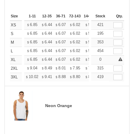
Size
1-11
12-35
36-71
72-143
144-287
Stock
288 +
More
Qty.
+
6.85
6.44
6.07
6.02
5.92
421
5.86
XS
$
$
$
$
$
$
+
6.85
6.44
6.07
6.02
5.92
195
5.86
S
$
$
$
$
$
$
+
6.85
6.44
6.07
6.02
5.92
353
5.86
M
$
$
$
$
$
$
+
6.85
6.44
6.07
6.02
5.92
454
5.86
L
$
$
$
$
$
$
+
6.85
6.44
6.07
6.02
5.92
0
5.86
XL
$
$
$
$
$
$
+
9.04
8.49
8.01
7.95
7.81
315
7.74
2XL
$
$
$
$
$
$
+
10.02
9.41
8.88
8.80
8.65
419
8.58
3XL
$
$
$
$
$
$
Neon Orange