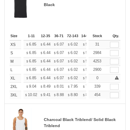
Black
Size
1-11
12-35
36-71
72-143
144-287
Stock
288 +
More
Qty.
+
6.85
6.44
6.07
6.02
5.92
31
5.86
XS
$
$
$
$
$
$
+
6.85
6.44
6.07
6.02
5.92
2984
5.86
S
$
$
$
$
$
$
+
6.85
6.44
6.07
6.02
5.92
4253
5.86
M
$
$
$
$
$
$
+
6.85
6.44
6.07
6.02
5.92
2900
5.86
L
$
$
$
$
$
$
+
6.85
6.44
6.07
6.02
5.92
0
5.86
XL
$
$
$
$
$
$
+
9.04
8.49
8.01
7.95
7.81
339
7.74
2XL
$
$
$
$
$
$
+
10.02
9.41
8.88
8.80
8.65
454
8.58
3XL
$
$
$
$
$
$
Charcoal Black Triblend/ Solid Black
Triblend