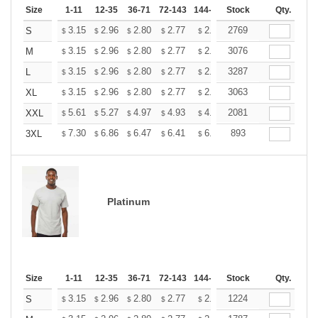
Size
1-11
12-35
36-71
72-143
144-287
Stock
288 +
More
Qty.
+
3.15
2.96
2.80
2.77
2.72
2769
2.70
S
$
$
$
$
$
$
+
3.15
2.96
2.80
2.77
2.72
3076
2.70
M
$
$
$
$
$
$
+
3.15
2.96
2.80
2.77
2.72
3287
2.70
L
$
$
$
$
$
$
+
3.15
2.96
2.80
2.77
2.72
3063
2.70
XL
$
$
$
$
$
$
+
5.61
5.27
4.97
4.93
4.85
2081
4.80
XXL
$
$
$
$
$
$
+
7.30
6.86
6.47
6.41
6.30
893
6.25
3XL
$
$
$
$
$
$
Platinum
Size
1-11
12-35
36-71
72-143
144-287
Stock
288 +
More
Qty.
+
3.15
2.96
2.80
2.77
2.72
1224
2.70
S
$
$
$
$
$
$