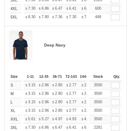
+
3XL
$
$
$
$
$
$
+
7.30
6.86
6.47
6.41
6.30
600
6.25
4XL
$
$
$
$
$
$
+
8.30
7.80
7.36
7.30
7.17
448
7.11
5XL
$
$
$
$
$
$
Deep Navy
Size
1-11
12-35
36-71
72-143
144-287
Stock
288 +
More
Qty.
+
3.15
2.96
2.80
2.77
2.72
3500
2.70
S
$
$
$
$
$
$
+
3.15
2.96
2.80
2.77
2.72
3500
2.70
M
$
$
$
$
$
$
+
3.15
2.96
2.80
2.77
2.72
3500
2.70
L
$
$
$
$
$
$
+
3.15
2.96
2.80
2.77
2.72
3500
2.70
XL
$
$
$
$
$
$
+
5.61
5.27
4.97
4.93
4.85
3500
4.80
XXL
$
$
$
$
$
$
+
7.30
6.86
6.47
6.41
6.30
2281
6.25
3XL
$
$
$
$
$
$