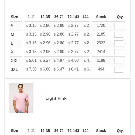
Size
1-11
12-35
36-71
72-143
144-287
Stock
288 +
More
Qty.
+
3.15
2.96
2.80
2.77
2.72
1720
2.70
S
$
$
$
$
$
$
+
3.15
2.96
2.80
2.77
2.72
2185
2.70
M
$
$
$
$
$
$
+
3.15
2.96
2.80
2.77
2.72
2322
2.70
L
$
$
$
$
$
$
+
3.15
2.96
2.80
2.77
2.72
2414
2.70
XL
$
$
$
$
$
$
+
5.61
5.27
4.97
4.93
4.85
1189
4.80
XXL
$
$
$
$
$
$
+
7.30
6.86
6.47
6.41
6.30
494
6.25
3XL
$
$
$
$
$
$
Light Pink
Size
1-11
12-35
36-71
72-143
144-287
Stock
288 +
More
Qty.