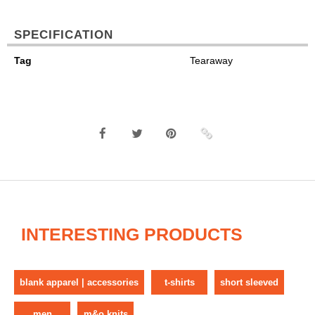
SPECIFICATION
Tag
Tearaway
INTERESTING PRODUCTS
blank apparel | accessories
t-shirts
short sleeved
men
m&o knits