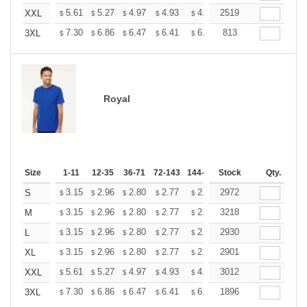
+
5.61
5.27
4.97
4.93
4.85
2519
4.80
XXL
$
$
$
$
$
$
+
7.30
6.86
6.47
6.41
6.30
813
6.25
3XL
$
$
$
$
$
$
Royal
Size
1-11
12-35
36-71
72-143
144-287
Stock
288 +
More
Qty.
+
3.15
2.96
2.80
2.77
2.72
2972
2.70
S
$
$
$
$
$
$
+
3.15
2.96
2.80
2.77
2.72
3218
2.70
M
$
$
$
$
$
$
+
3.15
2.96
2.80
2.77
2.72
2930
2.70
L
$
$
$
$
$
$
+
3.15
2.96
2.80
2.77
2.72
2901
2.70
XL
$
$
$
$
$
$
+
5.61
5.27
4.97
4.93
4.85
3012
4.80
XXL
$
$
$
$
$
$
+
7.30
6.86
6.47
6.41
6.30
1896
6.25
3XL
$
$
$
$
$
$