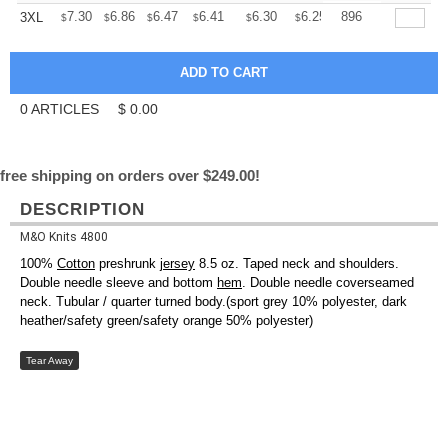
+
7.30
6.86
6.47
6.41
6.30
6.25
896
3XL
$
$
$
$
$
$
0
ARTICLES
$
0.00
free shipping on orders over $249.00!
DESCRIPTION
M&O Knits 4800
100%
Cotton
preshrunk
jersey
8.5 oz. Taped neck and shoulders.
Double needle sleeve and bottom
hem
. Double needle coverseamed
neck. Tubular / quarter turned body.(sport grey 10% polyester, dark
heather/safety green/safety orange 50% polyester)
Tear Away