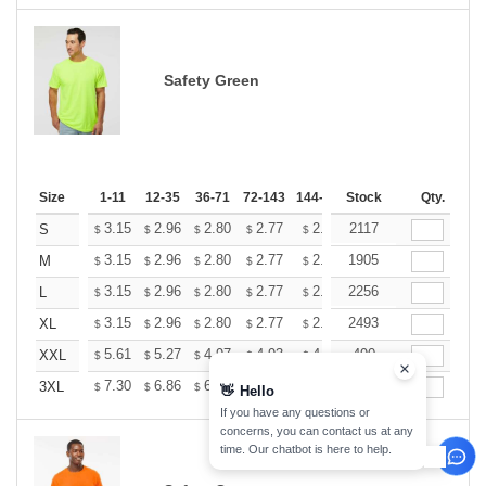
Safety Green
Size
1-11
12-35
36-71
72-143
144-287
Stock
288 +
More
Qty.
+
3.15
2.96
2.80
2.77
2.72
2117
2.70
S
$
$
$
$
$
$
+
3.15
2.96
2.80
2.77
2.72
1905
2.70
M
$
$
$
$
$
$
+
3.15
2.96
2.80
2.77
2.72
2256
2.70
L
$
$
$
$
$
$
+
3.15
2.96
2.80
2.77
2.72
2493
2.70
XL
$
$
$
$
$
$
+
5.61
5.27
4.97
4.93
4.85
490
4.80
XXL
$
$
$
$
$
$
+
7.30
6.86
6.47
6.41
6.30
176
6.25
3XL
$
$
$
$
$
$
👋
Hello
If you have any questions or
concerns, you can contact us at any
time. Our chatbot is here to help.