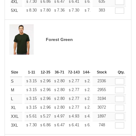
+
7.30
6.86
6.47
6.41
6.30
635
6.25
4XL
$
$
$
$
$
$
+
8.30
7.80
7.36
7.30
7.17
383
7.11
5XL
$
$
$
$
$
$
Forest Green
Size
1-11
12-35
36-71
72-143
144-287
Stock
288 +
More
Qty.
+
3.15
2.96
2.80
2.77
2.72
2336
2.70
S
$
$
$
$
$
$
+
3.15
2.96
2.80
2.77
2.72
2955
2.70
M
$
$
$
$
$
$
+
3.15
2.96
2.80
2.77
2.72
3194
2.70
L
$
$
$
$
$
$
+
3.15
2.96
2.80
2.77
2.72
3072
2.70
XL
$
$
$
$
$
$
+
5.61
5.27
4.97
4.93
4.85
1897
4.80
XXL
$
$
$
$
$
$
+
7.30
6.86
6.47
6.41
6.30
748
6.25
3XL
$
$
$
$
$
$