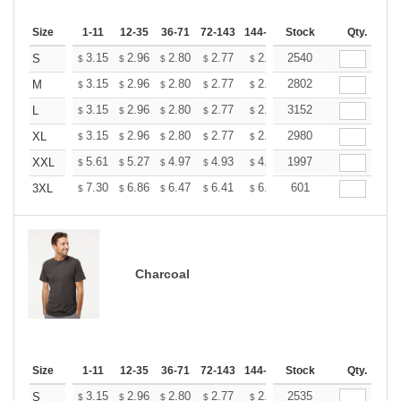
Size
1-11
12-35
36-71
72-143
144-287
Stock
288 +
More
Qty.
+
3.15
2.96
2.80
2.77
2.72
2540
2.70
S
$
$
$
$
$
$
+
3.15
2.96
2.80
2.77
2.72
2802
2.70
M
$
$
$
$
$
$
+
3.15
2.96
2.80
2.77
2.72
3152
2.70
L
$
$
$
$
$
$
+
3.15
2.96
2.80
2.77
2.72
2980
2.70
XL
$
$
$
$
$
$
+
5.61
5.27
4.97
4.93
4.85
1997
4.80
XXL
$
$
$
$
$
$
+
7.30
6.86
6.47
6.41
6.30
601
6.25
3XL
$
$
$
$
$
$
Charcoal
Size
1-11
12-35
36-71
72-143
144-287
Stock
288 +
More
Qty.
+
3.15
2.96
2.80
2.77
2.72
2535
2.70
S
$
$
$
$
$
$