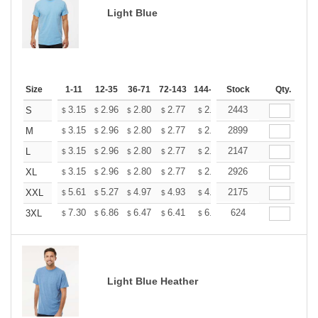
Light Blue
Size
1-11
12-35
36-71
72-143
144-287
Stock
288 +
More
Qty.
+
3.15
2.96
2.80
2.77
2.72
2443
2.70
S
$
$
$
$
$
$
+
3.15
2.96
2.80
2.77
2.72
2899
2.70
M
$
$
$
$
$
$
+
3.15
2.96
2.80
2.77
2.72
2147
2.70
L
$
$
$
$
$
$
+
3.15
2.96
2.80
2.77
2.72
2926
2.70
XL
$
$
$
$
$
$
+
5.61
5.27
4.97
4.93
4.85
2175
4.80
XXL
$
$
$
$
$
$
+
7.30
6.86
6.47
6.41
6.30
624
6.25
3XL
$
$
$
$
$
$
Light Blue Heather