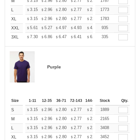
+
3.15
2.96
2.80
2.77
2.72
1787
2.70
M
$
$
$
$
$
$
+
3.15
2.96
2.80
2.77
2.72
1773
2.70
L
$
$
$
$
$
$
+
3.15
2.96
2.80
2.77
2.72
1783
2.70
XL
$
$
$
$
$
$
+
5.61
5.27
4.97
4.93
4.85
935
4.80
XXL
$
$
$
$
$
$
+
7.30
6.86
6.47
6.41
6.30
335
6.25
3XL
$
$
$
$
$
$
Purple
Size
1-11
12-35
36-71
72-143
144-287
Stock
288 +
More
Qty.
+
3.15
2.96
2.80
2.77
2.72
1889
2.70
S
$
$
$
$
$
$
+
3.15
2.96
2.80
2.77
2.72
2165
2.70
M
$
$
$
$
$
$
+
3.15
2.96
2.80
2.77
2.72
3408
2.70
L
$
$
$
$
$
$
+
3.15
2.96
2.80
2.77
2.72
3452
2.70
XL
$
$
$
$
$
$