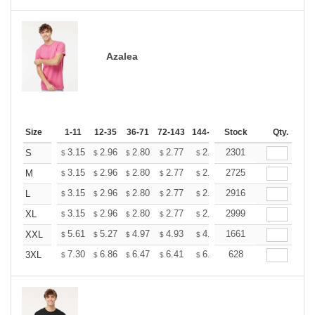
Azalea
Size
1-11
12-35
36-71
72-143
144-287
Stock
288 +
More
Qty.
+
3.15
2.96
2.80
2.77
2.72
2301
2.70
S
$
$
$
$
$
$
+
3.15
2.96
2.80
2.77
2.72
2725
2.70
M
$
$
$
$
$
$
+
3.15
2.96
2.80
2.77
2.72
2916
2.70
L
$
$
$
$
$
$
+
3.15
2.96
2.80
2.77
2.72
2999
2.70
XL
$
$
$
$
$
$
+
5.61
5.27
4.97
4.93
4.85
1661
4.80
XXL
$
$
$
$
$
$
+
7.30
6.86
6.47
6.41
6.30
628
6.25
3XL
$
$
$
$
$
$