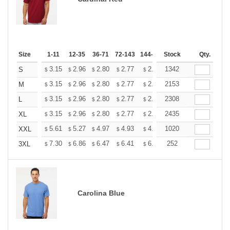
Size
1-11
12-35
36-71
72-143
144-287
Stock
288 +
More
Qty.
+
3.15
2.96
2.80
2.77
2.72
1342
2.70
S
$
$
$
$
$
$
+
3.15
2.96
2.80
2.77
2.72
2153
2.70
M
$
$
$
$
$
$
+
3.15
2.96
2.80
2.77
2.72
2308
2.70
L
$
$
$
$
$
$
+
3.15
2.96
2.80
2.77
2.72
2435
2.70
XL
$
$
$
$
$
$
+
5.61
5.27
4.97
4.93
4.85
1020
4.80
XXL
$
$
$
$
$
$
+
7.30
6.86
6.47
6.41
6.30
252
6.25
3XL
$
$
$
$
$
$
Carolina Blue