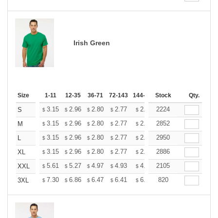
Irish Green
Size
1-11
12-35
36-71
72-143
144-287
Stock
288 +
More
Qty.
+
3.15
2.96
2.80
2.77
2.72
2224
2.70
S
$
$
$
$
$
$
+
3.15
2.96
2.80
2.77
2.72
2852
2.70
M
$
$
$
$
$
$
+
3.15
2.96
2.80
2.77
2.72
2950
2.70
L
$
$
$
$
$
$
+
3.15
2.96
2.80
2.77
2.72
2886
2.70
XL
$
$
$
$
$
$
+
5.61
5.27
4.97
4.93
4.85
2105
4.80
XXL
$
$
$
$
$
$
+
7.30
6.86
6.47
6.41
6.30
820
6.25
3XL
$
$
$
$
$
$