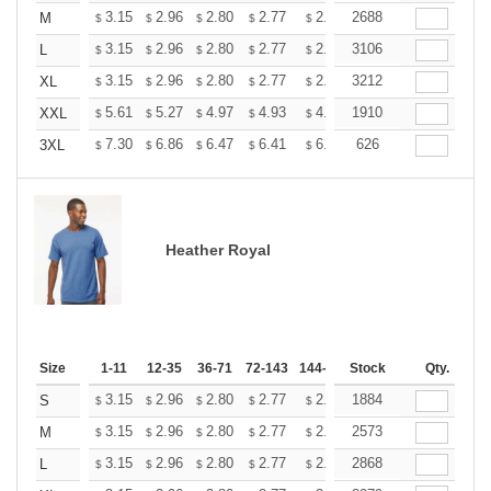
+
3.15
2.96
2.80
2.77
2.72
2688
2.70
M
$
$
$
$
$
$
+
3.15
2.96
2.80
2.77
2.72
3106
2.70
L
$
$
$
$
$
$
+
3.15
2.96
2.80
2.77
2.72
3212
2.70
XL
$
$
$
$
$
$
+
5.61
5.27
4.97
4.93
4.85
1910
4.80
XXL
$
$
$
$
$
$
+
7.30
6.86
6.47
6.41
6.30
626
6.25
3XL
$
$
$
$
$
$
Heather Royal
Size
1-11
12-35
36-71
72-143
144-287
Stock
288 +
More
Qty.
+
3.15
2.96
2.80
2.77
2.72
1884
2.70
S
$
$
$
$
$
$
+
3.15
2.96
2.80
2.77
2.72
2573
2.70
M
$
$
$
$
$
$
+
3.15
2.96
2.80
2.77
2.72
2868
2.70
L
$
$
$
$
$
$