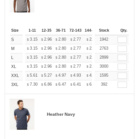
Size
1-11
12-35
36-71
72-143
144-287
Stock
288 +
More
Qty.
+
3.15
2.96
2.80
2.77
2.72
1942
2.70
S
$
$
$
$
$
$
+
3.15
2.96
2.80
2.77
2.72
2763
2.70
M
$
$
$
$
$
$
+
3.15
2.96
2.80
2.77
2.72
2899
2.70
L
$
$
$
$
$
$
+
3.15
2.96
2.80
2.77
2.72
3000
2.70
XL
$
$
$
$
$
$
+
5.61
5.27
4.97
4.93
4.85
1595
4.80
XXL
$
$
$
$
$
$
+
7.30
6.86
6.47
6.41
6.30
392
6.25
3XL
$
$
$
$
$
$
Heather Navy