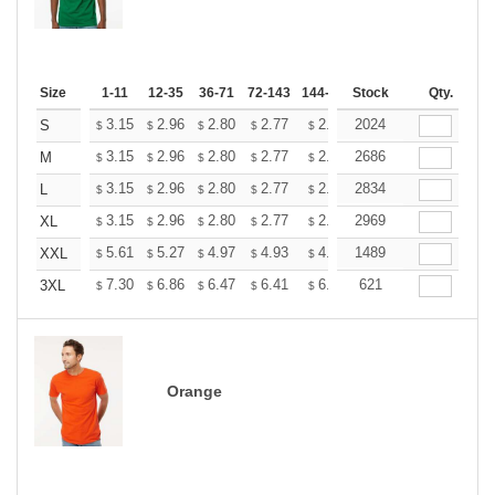
Size
1-11
12-35
36-71
72-143
144-287
Stock
288 +
More
Qty.
+
3.15
2.96
2.80
2.77
2.72
2024
2.70
S
$
$
$
$
$
$
+
3.15
2.96
2.80
2.77
2.72
2686
2.70
M
$
$
$
$
$
$
+
3.15
2.96
2.80
2.77
2.72
2834
2.70
L
$
$
$
$
$
$
+
3.15
2.96
2.80
2.77
2.72
2969
2.70
XL
$
$
$
$
$
$
+
5.61
5.27
4.97
4.93
4.85
1489
4.80
XXL
$
$
$
$
$
$
+
7.30
6.86
6.47
6.41
6.30
621
6.25
3XL
$
$
$
$
$
$
Orange