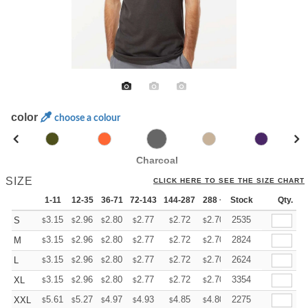
color
choose a colour
Charcoal
SIZE
CLICK HERE TO SEE THE SIZE CHART
1-11
12-35
36-71
72-143
144-287
288 +
Stock
More
Qty.
+
3.15
2.96
2.80
2.77
2.72
2.70
2535
S
$
$
$
$
$
$
+
3.15
2.96
2.80
2.77
2.72
2.70
2824
M
$
$
$
$
$
$
+
3.15
2.96
2.80
2.77
2.72
2.70
2624
L
$
$
$
$
$
$
+
3.15
2.96
2.80
2.77
2.72
2.70
3354
XL
$
$
$
$
$
$
+
5.61
5.27
4.97
4.93
4.85
4.80
2275
XXL
$
$
$
$
$
$