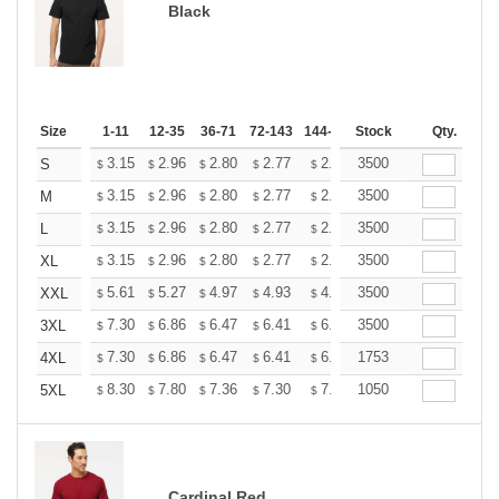
Black
Size
1-11
12-35
36-71
72-143
144-287
Stock
288 +
More
Qty.
+
3.15
2.96
2.80
2.77
2.72
3500
2.70
S
$
$
$
$
$
$
+
3.15
2.96
2.80
2.77
2.72
3500
2.70
M
$
$
$
$
$
$
+
3.15
2.96
2.80
2.77
2.72
3500
2.70
L
$
$
$
$
$
$
+
3.15
2.96
2.80
2.77
2.72
3500
2.70
XL
$
$
$
$
$
$
+
5.61
5.27
4.97
4.93
4.85
3500
4.80
XXL
$
$
$
$
$
$
+
7.30
6.86
6.47
6.41
6.30
3500
6.25
3XL
$
$
$
$
$
$
+
7.30
6.86
6.47
6.41
6.30
1753
6.25
4XL
$
$
$
$
$
$
+
8.30
7.80
7.36
7.30
7.17
1050
7.11
5XL
$
$
$
$
$
$
Cardinal Red