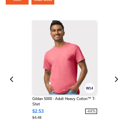
W14
Gildan 5000 - Adult Heavy Cotton™ T-
Shirt
$2.53
-44%
$4.48