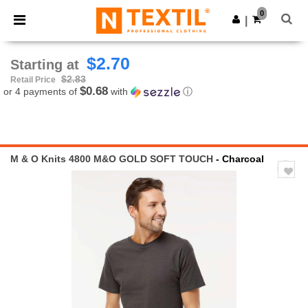
×
Ntextil App
0
Get the app
|
Better prices on app!
$2.70
Starting at
$2.83
Retail Price
$0.68
or 4 payments of
with
ⓘ
M & O Knits 4800 M&O GOLD SOFT TOUCH
- Charcoal
Previous
Next