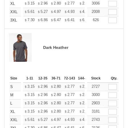
+
3.15
2.96
2.80
2.77
2.72
3006
2.70
XL
$
$
$
$
$
$
+
5.61
5.27
4.97
4.93
4.85
2008
4.80
XXL
$
$
$
$
$
$
+
7.30
6.86
6.47
6.41
6.30
626
6.25
3XL
$
$
$
$
$
$
Dark Heather
Size
1-11
12-35
36-71
72-143
144-287
Stock
288 +
More
Qty.
+
3.15
2.96
2.80
2.77
2.72
2727
2.70
S
$
$
$
$
$
$
+
3.15
2.96
2.80
2.77
2.72
3000
2.70
M
$
$
$
$
$
$
+
3.15
2.96
2.80
2.77
2.72
2903
2.70
L
$
$
$
$
$
$
+
3.15
2.96
2.80
2.77
2.72
3181
2.70
XL
$
$
$
$
$
$
+
5.61
5.27
4.97
4.93
4.85
2743
4.80
XXL
$
$
$
$
$
$
7.30
6.86
6.47
6.41
6.30
2126
6.25