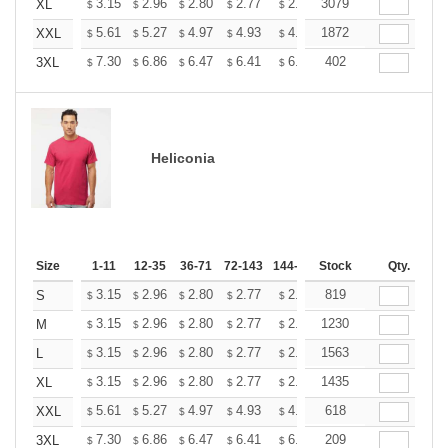
+
3.15
2.96
2.80
2.77
2.72
3079
2.70
XL
$
$
$
$
$
$
+
5.61
5.27
4.97
4.93
4.85
1872
4.80
XXL
$
$
$
$
$
$
+
7.30
6.86
6.47
6.41
6.30
402
6.25
3XL
$
$
$
$
$
$
Heliconia
Size
1-11
12-35
36-71
72-143
144-287
Stock
288 +
More
Qty.
+
3.15
2.96
2.80
2.77
2.72
819
2.70
S
$
$
$
$
$
$
+
3.15
2.96
2.80
2.77
2.72
1230
2.70
M
$
$
$
$
$
$
+
3.15
2.96
2.80
2.77
2.72
1563
2.70
L
$
$
$
$
$
$
+
3.15
2.96
2.80
2.77
2.72
1435
2.70
XL
$
$
$
$
$
$
+
5.61
5.27
4.97
4.93
4.85
618
4.80
XXL
$
$
$
$
$
$
+
7.30
6.86
6.47
6.41
6.30
209
6.25
3XL
$
$
$
$
$
$