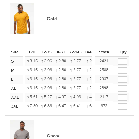
Gold
Size
1-11
12-35
36-71
72-143
144-287
Stock
288 +
More
Qty.
+
3.15
2.96
2.80
2.77
2.72
2421
2.70
S
$
$
$
$
$
$
+
3.15
2.96
2.80
2.77
2.72
2588
2.70
M
$
$
$
$
$
$
+
3.15
2.96
2.80
2.77
2.72
2937
2.70
L
$
$
$
$
$
$
+
3.15
2.96
2.80
2.77
2.72
2898
2.70
XL
$
$
$
$
$
$
+
5.61
5.27
4.97
4.93
4.85
2117
4.80
XXL
$
$
$
$
$
$
+
7.30
6.86
6.47
6.41
6.30
672
6.25
3XL
$
$
$
$
$
$
Gravel