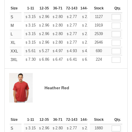
Size
1-11
12-35
36-71
72-143
144-287
Stock
288 +
More
Qty.
+
3.15
2.96
2.80
2.77
2.72
1127
2.70
S
$
$
$
$
$
$
+
3.15
2.96
2.80
2.77
2.72
1919
2.70
M
$
$
$
$
$
$
+
3.15
2.96
2.80
2.77
2.72
2539
2.70
L
$
$
$
$
$
$
+
3.15
2.96
2.80
2.77
2.72
2646
2.70
XL
$
$
$
$
$
$
+
5.61
5.27
4.97
4.93
4.85
690
4.80
XXL
$
$
$
$
$
$
+
7.30
6.86
6.47
6.41
6.30
224
6.25
3XL
$
$
$
$
$
$
Heather Red
Size
1-11
12-35
36-71
72-143
144-287
Stock
288 +
More
Qty.
+
3.15
2.96
2.80
2.77
2.72
1880
2.70
S
$
$
$
$
$
$