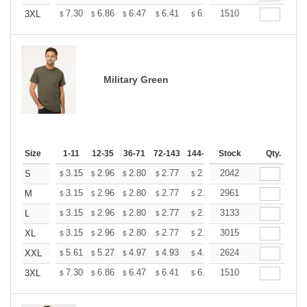
+
7.30
6.86
6.47
6.41
6.30
1510
6.25
3XL
$
$
$
$
$
$
Military Green
Size
1-11
12-35
36-71
72-143
144-287
Stock
288 +
More
Qty.
+
3.15
2.96
2.80
2.77
2.72
2042
2.70
S
$
$
$
$
$
$
+
3.15
2.96
2.80
2.77
2.72
2961
2.70
M
$
$
$
$
$
$
+
3.15
2.96
2.80
2.77
2.72
3133
2.70
L
$
$
$
$
$
$
+
3.15
2.96
2.80
2.77
2.72
3015
2.70
XL
$
$
$
$
$
$
+
5.61
5.27
4.97
4.93
4.85
2624
4.80
XXL
$
$
$
$
$
$
+
7.30
6.86
6.47
6.41
6.30
1510
6.25
3XL
$
$
$
$
$
$