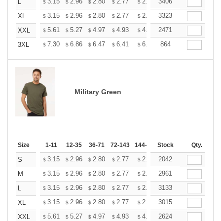
+
3.15
2.96
2.80
2.77
2.72
3406
2.70
L
$
$
$
$
$
$
+
3.15
2.96
2.80
2.77
2.72
3323
2.70
XL
$
$
$
$
$
$
+
5.61
5.27
4.97
4.93
4.85
2471
4.80
XXL
$
$
$
$
$
$
+
7.30
6.86
6.47
6.41
6.30
864
6.25
3XL
$
$
$
$
$
$
Military Green
Size
1-11
12-35
36-71
72-143
144-287
Stock
288 +
More
Qty.
+
3.15
2.96
2.80
2.77
2.72
2042
2.70
S
$
$
$
$
$
$
+
3.15
2.96
2.80
2.77
2.72
2961
2.70
M
$
$
$
$
$
$
+
3.15
2.96
2.80
2.77
2.72
3133
2.70
L
$
$
$
$
$
$
+
3.15
2.96
2.80
2.77
2.72
3015
2.70
XL
$
$
$
$
$
$
+
5.61
5.27
4.97
4.93
4.85
2624
4.80
XXL
$
$
$
$
$
$