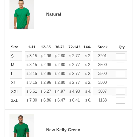
Natural
Size
1-11
12-35
36-71
72-143
144-287
Stock
288 +
More
Qty.
+
3.15
2.96
2.80
2.77
2.72
3201
2.70
S
$
$
$
$
$
$
+
3.15
2.96
2.80
2.77
2.72
3500
2.70
M
$
$
$
$
$
$
+
3.15
2.96
2.80
2.77
2.72
3500
2.70
L
$
$
$
$
$
$
+
3.15
2.96
2.80
2.77
2.72
3500
2.70
XL
$
$
$
$
$
$
+
5.61
5.27
4.97
4.93
4.85
3087
4.80
XXL
$
$
$
$
$
$
+
7.30
6.86
6.47
6.41
6.30
1138
6.25
3XL
$
$
$
$
$
$
New Kelly Green