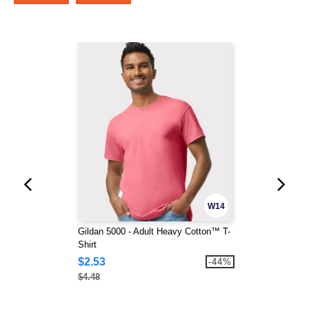
W14
Gildan 5000 - Adult Heavy Cotton™ T-
Shirt
$2.53
-44%
$4.48