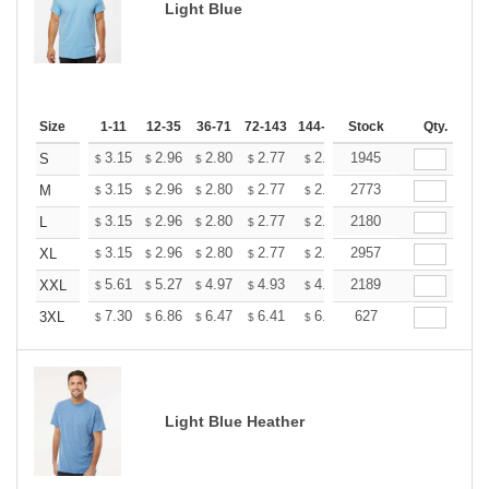
Light Blue
Size
1-11
12-35
36-71
72-143
144-287
Stock
288 +
More
Qty.
+
3.15
2.96
2.80
2.77
2.72
1945
2.70
S
$
$
$
$
$
$
+
3.15
2.96
2.80
2.77
2.72
2773
2.70
M
$
$
$
$
$
$
+
3.15
2.96
2.80
2.77
2.72
2180
2.70
L
$
$
$
$
$
$
+
3.15
2.96
2.80
2.77
2.72
2957
2.70
XL
$
$
$
$
$
$
+
5.61
5.27
4.97
4.93
4.85
2189
4.80
XXL
$
$
$
$
$
$
+
7.30
6.86
6.47
6.41
6.30
627
6.25
3XL
$
$
$
$
$
$
Light Blue Heather