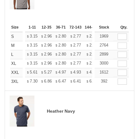
Size
1-11
12-35
36-71
72-143
144-287
Stock
288 +
More
Qty.
+
3.15
2.96
2.80
2.77
2.72
1969
2.70
S
$
$
$
$
$
$
+
3.15
2.96
2.80
2.77
2.72
2764
2.70
M
$
$
$
$
$
$
+
3.15
2.96
2.80
2.77
2.72
2899
2.70
L
$
$
$
$
$
$
+
3.15
2.96
2.80
2.77
2.72
3000
2.70
XL
$
$
$
$
$
$
+
5.61
5.27
4.97
4.93
4.85
1612
4.80
XXL
$
$
$
$
$
$
+
7.30
6.86
6.47
6.41
6.30
392
6.25
3XL
$
$
$
$
$
$
Heather Navy