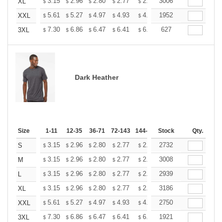
+
3.15
2.96
2.80
2.77
2.72
3006
2.70
XL
$
$
$
$
$
$
+
5.61
5.27
4.97
4.93
4.85
1952
4.80
XXL
$
$
$
$
$
$
+
7.30
6.86
6.47
6.41
6.30
627
6.25
3XL
$
$
$
$
$
$
Dark Heather
Size
1-11
12-35
36-71
72-143
144-287
Stock
288 +
More
Qty.
+
3.15
2.96
2.80
2.77
2.72
2732
2.70
S
$
$
$
$
$
$
+
3.15
2.96
2.80
2.77
2.72
3008
2.70
M
$
$
$
$
$
$
+
3.15
2.96
2.80
2.77
2.72
2939
2.70
L
$
$
$
$
$
$
+
3.15
2.96
2.80
2.77
2.72
3186
2.70
XL
$
$
$
$
$
$
+
5.61
5.27
4.97
4.93
4.85
2750
4.80
XXL
$
$
$
$
$
$
+
7.30
6.86
6.47
6.41
6.30
1921
6.25
3XL
$
$
$
$
$
$