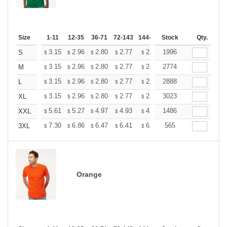
Size
1-11
12-35
36-71
72-143
144-287
Stock
288 +
More
Qty.
+
3.15
2.96
2.80
2.77
2.72
1996
2.70
S
$
$
$
$
$
$
+
3.15
2.96
2.80
2.77
2.72
2774
2.70
M
$
$
$
$
$
$
+
3.15
2.96
2.80
2.77
2.72
2888
2.70
L
$
$
$
$
$
$
+
3.15
2.96
2.80
2.77
2.72
3023
2.70
XL
$
$
$
$
$
$
+
5.61
5.27
4.97
4.93
4.85
1486
4.80
XXL
$
$
$
$
$
$
+
7.30
6.86
6.47
6.41
6.30
565
6.25
3XL
$
$
$
$
$
$
Orange