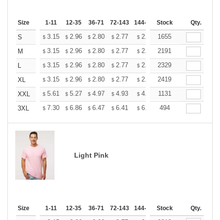
Size
1-11
12-35
36-71
72-143
144-287
Stock
288 +
More
Qty.
+
3.15
2.96
2.80
2.77
2.72
1655
2.70
S
$
$
$
$
$
$
+
3.15
2.96
2.80
2.77
2.72
2191
2.70
M
$
$
$
$
$
$
+
3.15
2.96
2.80
2.77
2.72
2329
2.70
L
$
$
$
$
$
$
+
3.15
2.96
2.80
2.77
2.72
2419
2.70
XL
$
$
$
$
$
$
+
5.61
5.27
4.97
4.93
4.85
1131
4.80
XXL
$
$
$
$
$
$
+
7.30
6.86
6.47
6.41
6.30
494
6.25
3XL
$
$
$
$
$
$
Light Pink
Size
1-11
12-35
36-71
72-143
144-287
Stock
288 +
More
Qty.