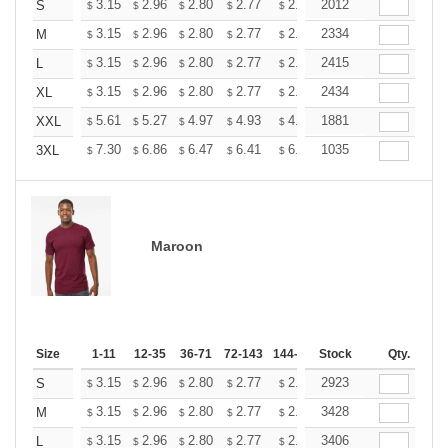
+
3.15
2.96
2.80
2.77
2.72
2012
2.70
S
$
$
$
$
$
$
+
3.15
2.96
2.80
2.77
2.72
2334
2.70
M
$
$
$
$
$
$
+
3.15
2.96
2.80
2.77
2.72
2415
2.70
L
$
$
$
$
$
$
+
3.15
2.96
2.80
2.77
2.72
2434
2.70
XL
$
$
$
$
$
$
+
5.61
5.27
4.97
4.93
4.85
1881
4.80
XXL
$
$
$
$
$
$
+
7.30
6.86
6.47
6.41
6.30
1035
6.25
3XL
$
$
$
$
$
$
Maroon
Size
1-11
12-35
36-71
72-143
144-287
Stock
288 +
More
Qty.
+
3.15
2.96
2.80
2.77
2.72
2923
2.70
S
$
$
$
$
$
$
+
3.15
2.96
2.80
2.77
2.72
3428
2.70
M
$
$
$
$
$
$
+
3.15
2.96
2.80
2.77
2.72
3406
2.70
L
$
$
$
$
$
$