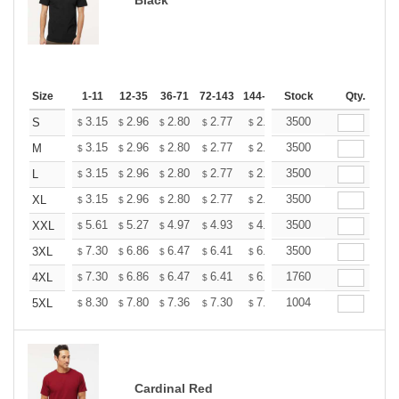
Size
1-11
12-35
36-71
72-143
144-287
Stock
288 +
More
Qty.
+
3.15
2.96
2.80
2.77
2.72
3500
2.70
S
$
$
$
$
$
$
+
3.15
2.96
2.80
2.77
2.72
3500
2.70
M
$
$
$
$
$
$
+
3.15
2.96
2.80
2.77
2.72
3500
2.70
L
$
$
$
$
$
$
+
3.15
2.96
2.80
2.77
2.72
3500
2.70
XL
$
$
$
$
$
$
+
5.61
5.27
4.97
4.93
4.85
3500
4.80
XXL
$
$
$
$
$
$
+
7.30
6.86
6.47
6.41
6.30
3500
6.25
3XL
$
$
$
$
$
$
+
7.30
6.86
6.47
6.41
6.30
1760
6.25
4XL
$
$
$
$
$
$
+
8.30
7.80
7.36
7.30
7.17
1004
7.11
5XL
$
$
$
$
$
$
Cardinal Red