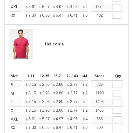
+
5.61
5.27
4.97
4.93
4.85
1872
4.80
XXL
$
$
$
$
$
$
+
7.30
6.86
6.47
6.41
6.30
402
6.25
3XL
$
$
$
$
$
$
Heliconia
Size
1-11
12-35
36-71
72-143
144-287
Stock
288 +
More
Qty.
+
3.15
2.96
2.80
2.77
2.72
826
2.70
S
$
$
$
$
$
$
+
3.15
2.96
2.80
2.77
2.72
1190
2.70
M
$
$
$
$
$
$
+
3.15
2.96
2.80
2.77
2.72
1496
2.70
L
$
$
$
$
$
$
+
3.15
2.96
2.80
2.77
2.72
1435
2.70
XL
$
$
$
$
$
$
+
5.61
5.27
4.97
4.93
4.85
563
4.80
XXL
$
$
$
$
$
$
+
7.30
6.86
6.47
6.41
6.30
209
6.25
3XL
$
$
$
$
$
$