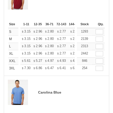
Size
1-11
12-35
36-71
72-143
144-287
Stock
288 +
More
Qty.
+
3.15
2.96
2.80
2.77
2.72
1293
2.70
S
$
$
$
$
$
$
+
3.15
2.96
2.80
2.77
2.72
2139
2.70
M
$
$
$
$
$
$
+
3.15
2.96
2.80
2.77
2.72
2313
2.70
L
$
$
$
$
$
$
+
3.15
2.96
2.80
2.77
2.72
2442
2.70
XL
$
$
$
$
$
$
+
5.61
5.27
4.97
4.93
4.85
846
4.80
XXL
$
$
$
$
$
$
+
7.30
6.86
6.47
6.41
6.30
254
6.25
3XL
$
$
$
$
$
$
Carolina Blue