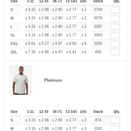
Size
1-11
12-35
36-71
72-143
144-287
Stock
288 +
More
Qty.
+
3.15
2.96
2.80
2.77
2.72
2769
2.70
S
$
$
$
$
$
$
+
3.15
2.96
2.80
2.77
2.72
3079
2.70
M
$
$
$
$
$
$
+
3.15
2.96
2.80
2.77
2.72
3287
2.70
L
$
$
$
$
$
$
+
3.15
2.96
2.80
2.77
2.72
3063
2.70
XL
$
$
$
$
$
$
+
5.61
5.27
4.97
4.93
4.85
2004
4.80
XXL
$
$
$
$
$
$
+
7.30
6.86
6.47
6.41
6.30
655
6.25
3XL
$
$
$
$
$
$
Platinum
Size
1-11
12-35
36-71
72-143
144-287
Stock
288 +
More
Qty.
+
3.15
2.96
2.80
2.77
2.72
874
2.70
S
$
$
$
$
$
$
+
3.15
2.96
2.80
2.77
2.72
1191
2.70
M
$
$
$
$
$
$