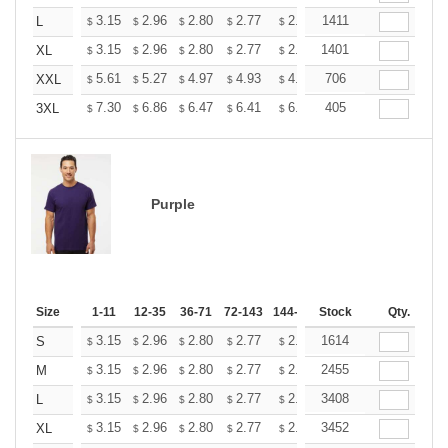
+
3.15
2.96
2.80
2.77
2.72
1411
2.70
L
$
$
$
$
$
$
+
3.15
2.96
2.80
2.77
2.72
1401
2.70
XL
$
$
$
$
$
$
+
5.61
5.27
4.97
4.93
4.85
706
4.80
XXL
$
$
$
$
$
$
+
7.30
6.86
6.47
6.41
6.30
405
6.25
3XL
$
$
$
$
$
$
Purple
Size
1-11
12-35
36-71
72-143
144-287
Stock
288 +
More
Qty.
+
3.15
2.96
2.80
2.77
2.72
1614
2.70
S
$
$
$
$
$
$
+
3.15
2.96
2.80
2.77
2.72
2455
2.70
M
$
$
$
$
$
$
+
3.15
2.96
2.80
2.77
2.72
3408
2.70
L
$
$
$
$
$
$
+
3.15
2.96
2.80
2.77
2.72
3452
2.70
XL
$
$
$
$
$
$