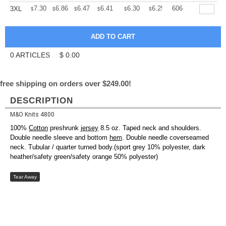
+
7.30
6.86
6.47
6.41
6.30
6.25
606
3XL
$
$
$
$
$
$
0
ARTICLES
$
0.00
free shipping on orders over $249.00!
DESCRIPTION
M&O Knits 4800
100%
Cotton
preshrunk
jersey
8.5 oz. Taped neck and shoulders.
Double needle sleeve and bottom
hem
. Double needle coverseamed
neck. Tubular / quarter turned body.(sport grey 10% polyester, dark
heather/safety green/safety orange 50% polyester)
Tear Away