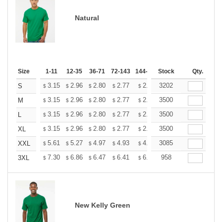
Natural
Size
1-11
12-35
36-71
72-143
144-287
Stock
288 +
More
Qty.
+
3.15
2.96
2.80
2.77
2.72
3202
2.70
S
$
$
$
$
$
$
+
3.15
2.96
2.80
2.77
2.72
3500
2.70
M
$
$
$
$
$
$
+
3.15
2.96
2.80
2.77
2.72
3500
2.70
L
$
$
$
$
$
$
+
3.15
2.96
2.80
2.77
2.72
3500
2.70
XL
$
$
$
$
$
$
+
5.61
5.27
4.97
4.93
4.85
3085
4.80
XXL
$
$
$
$
$
$
+
7.30
6.86
6.47
6.41
6.30
958
6.25
3XL
$
$
$
$
$
$
New Kelly Green