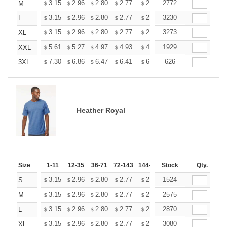
+
3.15
2.96
2.80
2.77
2.72
2772
2.70
M
$
$
$
$
$
$
+
3.15
2.96
2.80
2.77
2.72
3230
2.70
L
$
$
$
$
$
$
+
3.15
2.96
2.80
2.77
2.72
3273
2.70
XL
$
$
$
$
$
$
+
5.61
5.27
4.97
4.93
4.85
1929
4.80
XXL
$
$
$
$
$
$
+
7.30
6.86
6.47
6.41
6.30
626
6.25
3XL
$
$
$
$
$
$
Heather Royal
Size
1-11
12-35
36-71
72-143
144-287
Stock
288 +
More
Qty.
+
3.15
2.96
2.80
2.77
2.72
1524
2.70
S
$
$
$
$
$
$
+
3.15
2.96
2.80
2.77
2.72
2575
2.70
M
$
$
$
$
$
$
+
3.15
2.96
2.80
2.77
2.72
2870
2.70
L
$
$
$
$
$
$
+
3.15
2.96
2.80
2.77
2.72
3080
2.70
XL
$
$
$
$
$
$