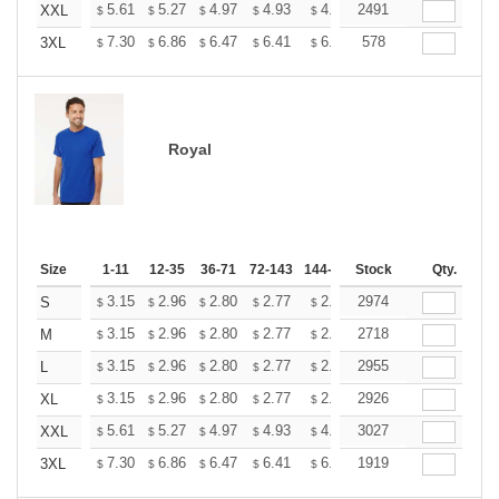
+
5.61
5.27
4.97
4.93
4.85
2491
4.80
XXL
$
$
$
$
$
$
+
7.30
6.86
6.47
6.41
6.30
578
6.25
3XL
$
$
$
$
$
$
Royal
Size
1-11
12-35
36-71
72-143
144-287
Stock
288 +
More
Qty.
+
3.15
2.96
2.80
2.77
2.72
2974
2.70
S
$
$
$
$
$
$
+
3.15
2.96
2.80
2.77
2.72
2718
2.70
M
$
$
$
$
$
$
+
3.15
2.96
2.80
2.77
2.72
2955
2.70
L
$
$
$
$
$
$
+
3.15
2.96
2.80
2.77
2.72
2926
2.70
XL
$
$
$
$
$
$
+
5.61
5.27
4.97
4.93
4.85
3027
4.80
XXL
$
$
$
$
$
$
+
7.30
6.86
6.47
6.41
6.30
1919
6.25
3XL
$
$
$
$
$
$