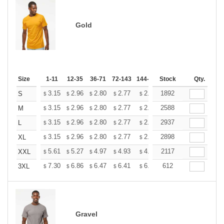
Gold
Size
1-11
12-35
36-71
72-143
144-287
Stock
288 +
More
Qty.
+
3.15
2.96
2.80
2.77
2.72
1892
2.70
S
$
$
$
$
$
$
+
3.15
2.96
2.80
2.77
2.72
2588
2.70
M
$
$
$
$
$
$
+
3.15
2.96
2.80
2.77
2.72
2937
2.70
L
$
$
$
$
$
$
+
3.15
2.96
2.80
2.77
2.72
2898
2.70
XL
$
$
$
$
$
$
+
5.61
5.27
4.97
4.93
4.85
2117
4.80
XXL
$
$
$
$
$
$
+
7.30
6.86
6.47
6.41
6.30
612
6.25
3XL
$
$
$
$
$
$
Gravel