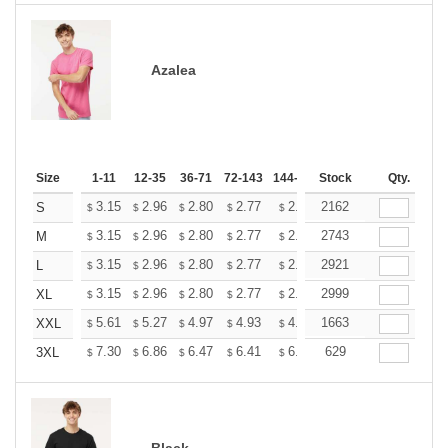
Azalea
Size
1-11
12-35
36-71
72-143
144-287
Stock
288 +
More
Qty.
+
3.15
2.96
2.80
2.77
2.72
2162
2.70
S
$
$
$
$
$
$
+
3.15
2.96
2.80
2.77
2.72
2743
2.70
M
$
$
$
$
$
$
+
3.15
2.96
2.80
2.77
2.72
2921
2.70
L
$
$
$
$
$
$
+
3.15
2.96
2.80
2.77
2.72
2999
2.70
XL
$
$
$
$
$
$
+
5.61
5.27
4.97
4.93
4.85
1663
4.80
XXL
$
$
$
$
$
$
+
7.30
6.86
6.47
6.41
6.30
629
6.25
3XL
$
$
$
$
$
$
Black