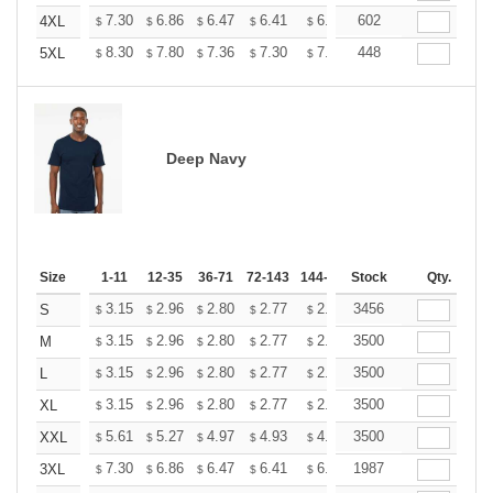
+
7.30
6.86
6.47
6.41
6.30
602
6.25
4XL
$
$
$
$
$
$
+
8.30
7.80
7.36
7.30
7.17
448
7.11
5XL
$
$
$
$
$
$
Deep Navy
Size
1-11
12-35
36-71
72-143
144-287
Stock
288 +
More
Qty.
+
3.15
2.96
2.80
2.77
2.72
3456
2.70
S
$
$
$
$
$
$
+
3.15
2.96
2.80
2.77
2.72
3500
2.70
M
$
$
$
$
$
$
+
3.15
2.96
2.80
2.77
2.72
3500
2.70
L
$
$
$
$
$
$
+
3.15
2.96
2.80
2.77
2.72
3500
2.70
XL
$
$
$
$
$
$
+
5.61
5.27
4.97
4.93
4.85
3500
4.80
XXL
$
$
$
$
$
$
+
7.30
6.86
6.47
6.41
6.30
1987
6.25
3XL
$
$
$
$
$
$