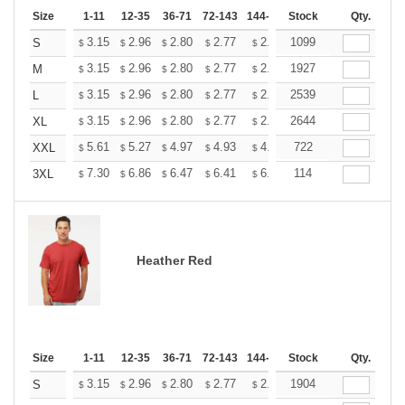
Size
1-11
12-35
36-71
72-143
144-287
Stock
288 +
More
Qty.
+
3.15
2.96
2.80
2.77
2.72
1099
2.70
S
$
$
$
$
$
$
+
3.15
2.96
2.80
2.77
2.72
1927
2.70
M
$
$
$
$
$
$
+
3.15
2.96
2.80
2.77
2.72
2539
2.70
L
$
$
$
$
$
$
+
3.15
2.96
2.80
2.77
2.72
2644
2.70
XL
$
$
$
$
$
$
+
5.61
5.27
4.97
4.93
4.85
722
4.80
XXL
$
$
$
$
$
$
+
7.30
6.86
6.47
6.41
6.30
114
6.25
3XL
$
$
$
$
$
$
Heather Red
Size
1-11
12-35
36-71
72-143
144-287
Stock
288 +
More
Qty.
+
3.15
2.96
2.80
2.77
2.72
1904
2.70
S
$
$
$
$
$
$