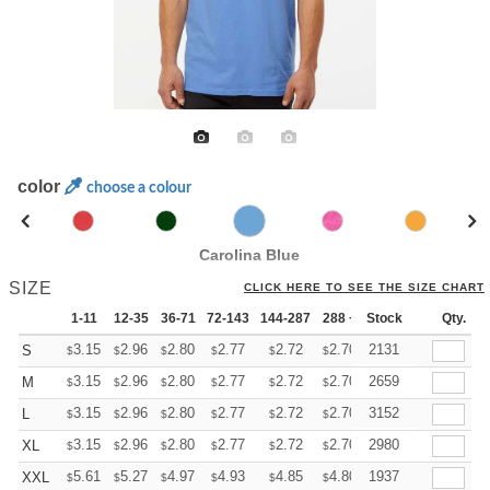
color
choose a colour
Carolina Blue
SIZE
CLICK HERE TO SEE THE SIZE CHART
1-11
12-35
36-71
72-143
144-287
288 +
Stock
More
Qty.
+
3.15
2.96
2.80
2.77
2.72
2.70
2131
S
$
$
$
$
$
$
+
3.15
2.96
2.80
2.77
2.72
2.70
2659
M
$
$
$
$
$
$
+
3.15
2.96
2.80
2.77
2.72
2.70
3152
L
$
$
$
$
$
$
+
3.15
2.96
2.80
2.77
2.72
2.70
2980
XL
$
$
$
$
$
$
+
5.61
5.27
4.97
4.93
4.85
4.80
1937
XXL
$
$
$
$
$
$