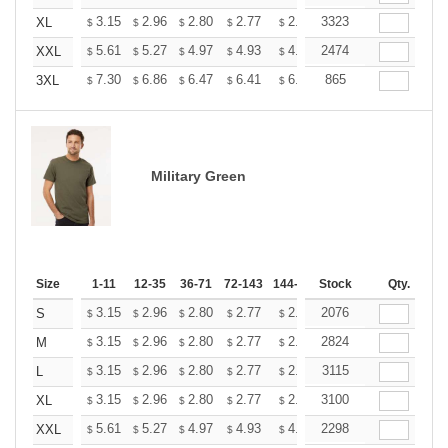
+
3.15
2.96
2.80
2.77
2.72
3323
2.70
XL
$
$
$
$
$
$
+
5.61
5.27
4.97
4.93
4.85
2474
4.80
XXL
$
$
$
$
$
$
+
7.30
6.86
6.47
6.41
6.30
865
6.25
3XL
$
$
$
$
$
$
Military Green
Size
1-11
12-35
36-71
72-143
144-287
Stock
288 +
More
Qty.
+
3.15
2.96
2.80
2.77
2.72
2076
2.70
S
$
$
$
$
$
$
+
3.15
2.96
2.80
2.77
2.72
2824
2.70
M
$
$
$
$
$
$
+
3.15
2.96
2.80
2.77
2.72
3115
2.70
L
$
$
$
$
$
$
+
3.15
2.96
2.80
2.77
2.72
3100
2.70
XL
$
$
$
$
$
$
+
5.61
5.27
4.97
4.93
4.85
2298
4.80
XXL
$
$
$
$
$
$