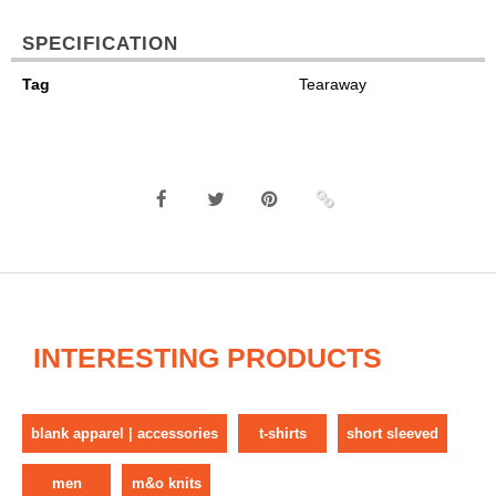
SPECIFICATION
Tag
Tearaway
INTERESTING PRODUCTS
blank apparel | accessories
t-shirts
short sleeved
men
m&o knits