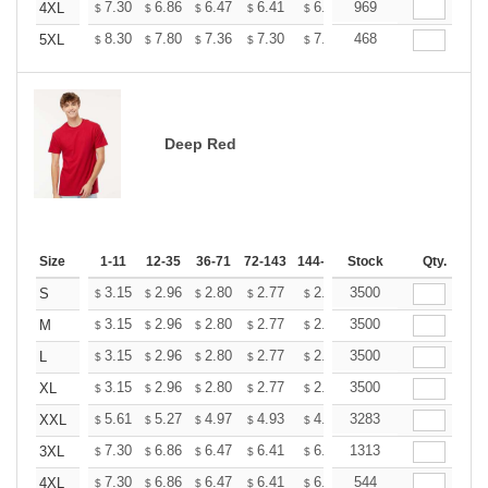
+
7.30
6.86
6.47
6.41
6.30
969
6.25
4XL
$
$
$
$
$
$
+
8.30
7.80
7.36
7.30
7.17
468
7.11
5XL
$
$
$
$
$
$
Deep Red
Size
1-11
12-35
36-71
72-143
144-287
Stock
288 +
More
Qty.
+
3.15
2.96
2.80
2.77
2.72
3500
2.70
S
$
$
$
$
$
$
+
3.15
2.96
2.80
2.77
2.72
3500
2.70
M
$
$
$
$
$
$
+
3.15
2.96
2.80
2.77
2.72
3500
2.70
L
$
$
$
$
$
$
+
3.15
2.96
2.80
2.77
2.72
3500
2.70
XL
$
$
$
$
$
$
+
5.61
5.27
4.97
4.93
4.85
3283
4.80
XXL
$
$
$
$
$
$
+
7.30
6.86
6.47
6.41
6.30
1313
6.25
3XL
$
$
$
$
$
$
+
7.30
6.86
6.47
6.41
6.30
544
6.25
4XL
$
$
$
$
$
$