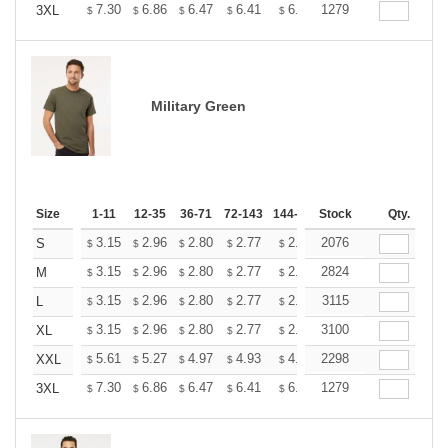
+
7.30
6.86
6.47
6.41
6.30
1279
6.25
3XL
$
$
$
$
$
$
Military Green
Size
1-11
12-35
36-71
72-143
144-287
Stock
288 +
More
Qty.
+
3.15
2.96
2.80
2.77
2.72
2076
2.70
S
$
$
$
$
$
$
+
3.15
2.96
2.80
2.77
2.72
2824
2.70
M
$
$
$
$
$
$
+
3.15
2.96
2.80
2.77
2.72
3115
2.70
L
$
$
$
$
$
$
+
3.15
2.96
2.80
2.77
2.72
3100
2.70
XL
$
$
$
$
$
$
+
5.61
5.27
4.97
4.93
4.85
2298
4.80
XXL
$
$
$
$
$
$
+
7.30
6.86
6.47
6.41
6.30
1279
6.25
3XL
$
$
$
$
$
$