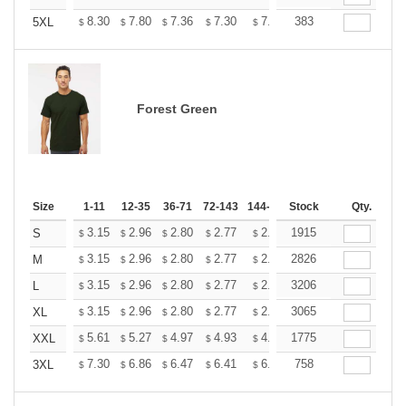
+
8.30
7.80
7.36
7.30
7.17
383
7.11
5XL
$
$
$
$
$
$
Forest Green
Size
1-11
12-35
36-71
72-143
144-287
Stock
288 +
More
Qty.
+
3.15
2.96
2.80
2.77
2.72
1915
2.70
S
$
$
$
$
$
$
+
3.15
2.96
2.80
2.77
2.72
2826
2.70
M
$
$
$
$
$
$
+
3.15
2.96
2.80
2.77
2.72
3206
2.70
L
$
$
$
$
$
$
+
3.15
2.96
2.80
2.77
2.72
3065
2.70
XL
$
$
$
$
$
$
+
5.61
5.27
4.97
4.93
4.85
1775
4.80
XXL
$
$
$
$
$
$
+
7.30
6.86
6.47
6.41
6.30
758
6.25
3XL
$
$
$
$
$
$