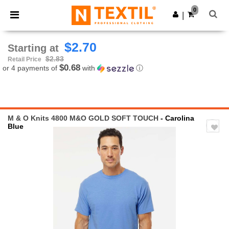
×
Ntextil App
0
Get the app
|
Better prices on app!
$2.70
Starting at
$2.83
Retail Price
$0.68
or 4 payments of
with
ⓘ
M & O Knits 4800 M&O GOLD SOFT TOUCH
- Carolina
Blue
Previous
Next