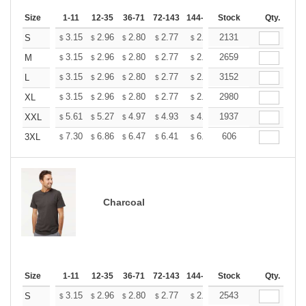
Size
1-11
12-35
36-71
72-143
144-287
Stock
288 +
More
Qty.
+
3.15
2.96
2.80
2.77
2.72
2131
2.70
S
$
$
$
$
$
$
+
3.15
2.96
2.80
2.77
2.72
2659
2.70
M
$
$
$
$
$
$
+
3.15
2.96
2.80
2.77
2.72
3152
2.70
L
$
$
$
$
$
$
+
3.15
2.96
2.80
2.77
2.72
2980
2.70
XL
$
$
$
$
$
$
+
5.61
5.27
4.97
4.93
4.85
1937
4.80
XXL
$
$
$
$
$
$
+
7.30
6.86
6.47
6.41
6.30
606
6.25
3XL
$
$
$
$
$
$
Charcoal
Size
1-11
12-35
36-71
72-143
144-287
Stock
288 +
More
Qty.
+
3.15
2.96
2.80
2.77
2.72
2543
2.70
S
$
$
$
$
$
$