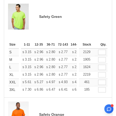
Safety Green
Size
1-11
12-35
36-71
72-143
144-287
Stock
288 +
More
Qty.
+
3.15
2.96
2.80
2.77
2.72
2129
2.70
S
$
$
$
$
$
$
+
3.15
2.96
2.80
2.77
2.72
1905
2.70
M
$
$
$
$
$
$
+
3.15
2.96
2.80
2.77
2.72
1624
2.70
L
$
$
$
$
$
$
+
3.15
2.96
2.80
2.77
2.72
2219
2.70
XL
$
$
$
$
$
$
+
5.61
5.27
4.97
4.93
4.85
461
4.80
XXL
$
$
$
$
$
$
+
7.30
6.86
6.47
6.41
6.30
185
6.25
3XL
$
$
$
$
$
$
Safety Orange