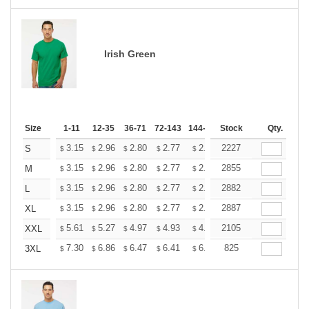
Irish Green
Size
1-11
12-35
36-71
72-143
144-287
Stock
288 +
More
Qty.
+
3.15
2.96
2.80
2.77
2.72
2227
2.70
S
$
$
$
$
$
$
+
3.15
2.96
2.80
2.77
2.72
2855
2.70
M
$
$
$
$
$
$
+
3.15
2.96
2.80
2.77
2.72
2882
2.70
L
$
$
$
$
$
$
+
3.15
2.96
2.80
2.77
2.72
2887
2.70
XL
$
$
$
$
$
$
+
5.61
5.27
4.97
4.93
4.85
2105
4.80
XXL
$
$
$
$
$
$
+
7.30
6.86
6.47
6.41
6.30
825
6.25
3XL
$
$
$
$
$
$