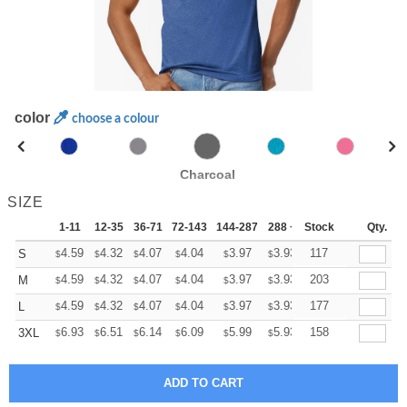
color
choose a colour
Charcoal
SIZE
1-11
12-35
36-71
72-143
144-287
288 +
Stock
More
Qty.
+
4.59
4.32
4.07
4.04
3.97
3.93
117
S
$
$
$
$
$
$
+
4.59
4.32
4.07
4.04
3.97
3.93
203
M
$
$
$
$
$
$
+
4.59
4.32
4.07
4.04
3.97
3.93
177
L
$
$
$
$
$
$
+
6.93
6.51
6.14
6.09
5.99
5.93
158
3XL
$
$
$
$
$
$