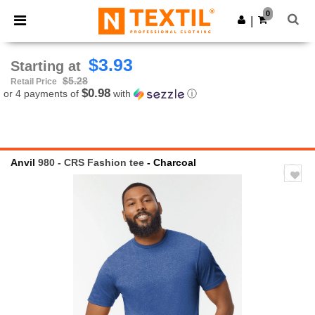
×
Ntextil App
0
Get the app
|
Better prices on app!
$3.93
Starting at
$5.28
Retail Price
$0.98
or 4 payments of
with
ⓘ
Anvil
980 - CRS Fashion tee
- Charcoal