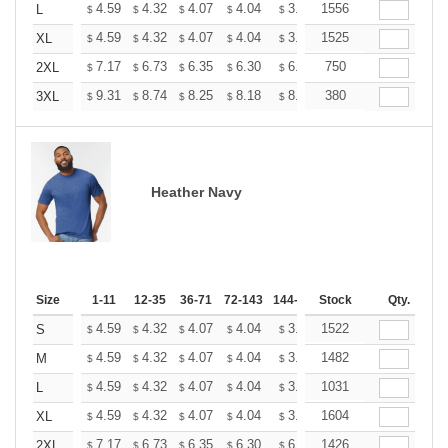
+
4.59
4.32
4.07
4.04
3.97
1556
3.93
L
$
$
$
$
$
$
+
4.59
4.32
4.07
4.04
3.97
1525
3.93
XL
$
$
$
$
$
$
+
7.17
6.73
6.35
6.30
6.19
750
6.14
2XL
$
$
$
$
$
$
+
9.31
8.74
8.25
8.18
8.04
380
7.97
3XL
$
$
$
$
$
$
Heather Navy
Size
1-11
12-35
36-71
72-143
144-287
Stock
288 +
More
Qty.
+
4.59
4.32
4.07
4.04
3.97
1522
3.93
S
$
$
$
$
$
$
+
4.59
4.32
4.07
4.04
3.97
1482
3.93
M
$
$
$
$
$
$
+
4.59
4.32
4.07
4.04
3.97
1031
3.93
L
$
$
$
$
$
$
+
4.59
4.32
4.07
4.04
3.97
1604
3.93
XL
$
$
$
$
$
$
+
7.17
6.73
6.35
6.30
6.19
1426
6.14
2XL
$
$
$
$
$
$