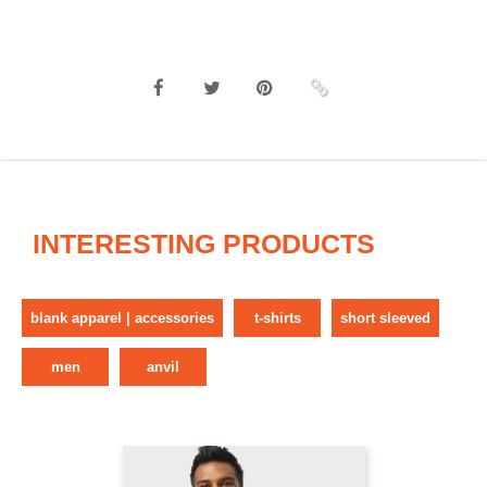
INTERESTING PRODUCTS
blank apparel | accessories
t-shirts
short sleeved
men
anvil