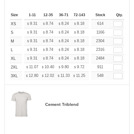
Size
1-11
12-35
36-71
72-143
144-287
Stock
288 +
Qty.
More
+
9.31
8.74
8.24
8.18
7.80
614
7.55
XS
$
$
$
$
$
$
+
9.31
8.74
8.24
8.18
7.80
1166
7.55
S
$
$
$
$
$
$
+
9.31
8.74
8.24
8.18
7.80
2304
7.55
M
$
$
$
$
$
$
+
9.31
8.74
8.24
8.18
7.80
2316
7.55
L
$
$
$
$
$
$
+
9.31
8.74
8.24
8.18
7.80
2484
7.55
XL
$
$
$
$
$
$
+
11.07
10.40
9.80
9.72
9.28
911
8.98
2XL
$
$
$
$
$
$
+
12.80
12.02
11.33
11.25
10.73
548
10.38
3XL
$
$
$
$
$
$
Cement Triblend