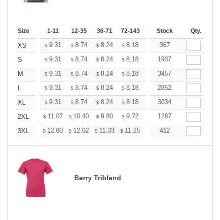
Size
1-11
12-35
36-71
72-143
144-287
Stock
288 +
Qty.
More
+
9.31
8.74
8.24
8.18
7.80
367
7.55
XS
$
$
$
$
$
$
+
9.31
8.74
8.24
8.18
7.80
1937
7.55
S
$
$
$
$
$
$
+
9.31
8.74
8.24
8.18
7.80
3457
7.55
M
$
$
$
$
$
$
+
9.31
8.74
8.24
8.18
7.80
2852
7.55
L
$
$
$
$
$
$
+
9.31
8.74
8.24
8.18
7.80
3034
7.55
XL
$
$
$
$
$
$
+
11.07
10.40
9.80
9.72
9.28
1287
8.98
2XL
$
$
$
$
$
$
+
12.80
12.02
11.33
11.25
10.73
412
10.38
3XL
$
$
$
$
$
$
Berry Triblend