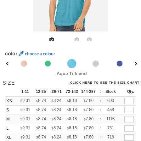
color
choose a colour
Aqua Triblend
SIZE
CLICK HERE TO SEE THE SIZE CHART
1-11
12-35
36-71
72-143
144-287
288 +
Stock
More
Qty.
+
9.31
8.74
8.24
8.18
7.80
7.55
600
XS
$
$
$
$
$
$
+
9.31
8.74
8.24
8.18
7.80
7.55
458
S
$
$
$
$
$
$
+
9.31
8.74
8.24
8.18
7.80
7.55
1116
M
$
$
$
$
$
$
+
9.31
8.74
8.24
8.18
7.80
7.55
731
L
$
$
$
$
$
$
+
9.31
8.74
8.24
8.18
7.80
7.55
718
XL
$
$
$
$
$
$