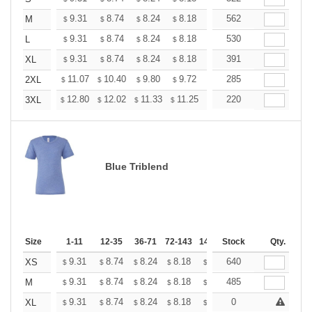
+
9.31
8.74
8.24
8.18
7.80
562
7.55
M
$
$
$
$
$
$
+
9.31
8.74
8.24
8.18
7.80
530
7.55
L
$
$
$
$
$
$
+
9.31
8.74
8.24
8.18
7.80
391
7.55
XL
$
$
$
$
$
$
+
11.07
10.40
9.80
9.72
9.28
285
8.98
2XL
$
$
$
$
$
$
+
12.80
12.02
11.33
11.25
10.73
220
10.38
3XL
$
$
$
$
$
$
Blue Triblend
Size
1-11
12-35
36-71
72-143
144-287
Stock
288 +
Qty.
More
+
9.31
8.74
8.24
8.18
7.80
640
7.55
XS
$
$
$
$
$
$
+
9.31
8.74
8.24
8.18
7.80
485
7.55
M
$
$
$
$
$
$
+
9.31
8.74
8.24
8.18
7.80
0
7.55
XL
$
$
$
$
$
$