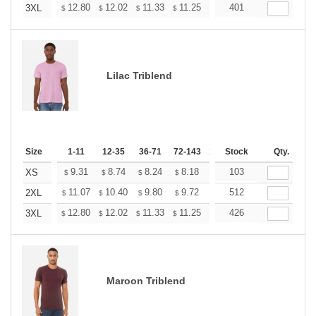
+
12.80
12.02
11.33
11.25
10.73
401
10.38
3XL
$
$
$
$
$
$
Lilac Triblend
Size
1-11
12-35
36-71
72-143
144-287
Stock
288 +
Qty.
More
+
9.31
8.74
8.24
8.18
7.80
103
7.55
XS
$
$
$
$
$
$
+
11.07
10.40
9.80
9.72
9.28
512
8.98
2XL
$
$
$
$
$
$
+
12.80
12.02
11.33
11.25
10.73
426
10.38
3XL
$
$
$
$
$
$
Maroon Triblend