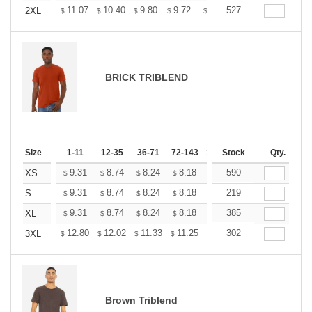
+
11.07
10.40
9.80
9.72
9.28
527
8.98
2XL
$
$
$
$
$
$
BRICK TRIBLEND
Size
1-11
12-35
36-71
72-143
144-287
Stock
288 +
Qty.
More
+
9.31
8.74
8.24
8.18
7.80
590
7.55
XS
$
$
$
$
$
$
+
9.31
8.74
8.24
8.18
7.80
219
7.55
S
$
$
$
$
$
$
+
9.31
8.74
8.24
8.18
7.80
385
7.55
XL
$
$
$
$
$
$
+
12.80
12.02
11.33
11.25
10.73
302
10.38
3XL
$
$
$
$
$
$
Brown Triblend