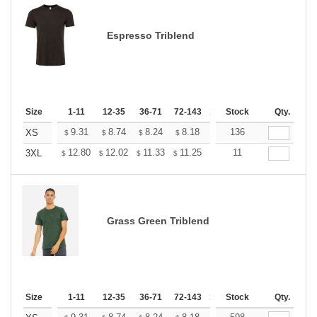
Espresso Triblend
Size
1-11
12-35
36-71
72-143
144-287
Stock
288 +
Qty.
More
+
9.31
8.74
8.24
8.18
7.80
136
7.55
XS
$
$
$
$
$
$
+
12.80
12.02
11.33
11.25
10.73
11
10.38
3XL
$
$
$
$
$
$
Grass Green Triblend
Size
1-11
12-35
36-71
72-143
144-287
Stock
288 +
Qty.
More