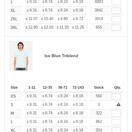
+
9.31
8.74
8.24
8.18
7.80
4093
7.55
L
$
$
$
$
$
$
+
9.31
8.74
8.24
8.18
7.80
3842
7.55
XL
$
$
$
$
$
$
+
11.07
10.40
9.80
9.72
9.28
3014
8.98
2XL
$
$
$
$
$
$
+
12.80
12.02
11.33
11.25
10.73
655
10.38
3XL
$
$
$
$
$
$
Ice Blue Triblend
Size
1-11
12-35
36-71
72-143
144-287
Stock
288 +
Qty.
More
+
9.31
8.74
8.24
8.18
7.80
560
7.55
XS
$
$
$
$
$
$
+
9.31
8.74
8.24
8.18
7.80
0
7.55
S
$
$
$
$
$
$
+
9.31
8.74
8.24
8.18
7.80
322
7.55
M
$
$
$
$
$
$
+
9.31
8.74
8.24
8.18
7.80
862
7.55
L
$
$
$
$
$
$
+
9.31
8.74
8.24
8.18
7.80
554
7.55
XL
$
$
$
$
$
$