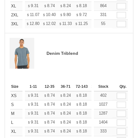
+
9.31
8.74
8.24
8.18
7.80
864
7.55
XL
$
$
$
$
$
$
+
11.07
10.40
9.80
9.72
9.28
331
8.98
2XL
$
$
$
$
$
$
+
12.80
12.02
11.33
11.25
10.73
55
10.38
3XL
$
$
$
$
$
$
Denim Triblend
Size
1-11
12-35
36-71
72-143
144-287
Stock
288 +
Qty.
More
+
9.31
8.74
8.24
8.18
7.80
402
7.55
XS
$
$
$
$
$
$
+
9.31
8.74
8.24
8.18
7.80
1027
7.55
S
$
$
$
$
$
$
+
9.31
8.74
8.24
8.18
7.80
1287
7.55
M
$
$
$
$
$
$
+
9.31
8.74
8.24
8.18
7.80
1404
7.55
L
$
$
$
$
$
$
+
9.31
8.74
8.24
8.18
7.80
333
7.55
XL
$
$
$
$
$
$