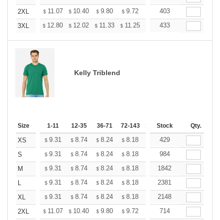
+
11.07
10.40
9.80
9.72
9.28
403
8.98
2XL
$
$
$
$
$
$
+
12.80
12.02
11.33
11.25
10.73
433
10.38
3XL
$
$
$
$
$
$
Kelly Triblend
Size
1-11
12-35
36-71
72-143
144-287
Stock
288 +
Qty.
More
+
9.31
8.74
8.24
8.18
7.80
429
7.55
XS
$
$
$
$
$
$
+
9.31
8.74
8.24
8.18
7.80
984
7.55
S
$
$
$
$
$
$
+
9.31
8.74
8.24
8.18
7.80
1842
7.55
M
$
$
$
$
$
$
+
9.31
8.74
8.24
8.18
7.80
2381
7.55
L
$
$
$
$
$
$
+
9.31
8.74
8.24
8.18
7.80
2148
7.55
XL
$
$
$
$
$
$
+
11.07
10.40
9.80
9.72
9.28
714
8.98
2XL
$
$
$
$
$
$