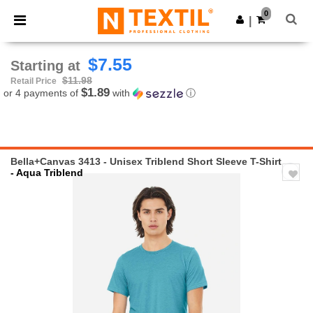
×
Ntextil App
0
Get the app
|
Better prices on app!
$7.55
Starting at
$11.98
Retail Price
$1.89
or 4 payments of
with
ⓘ
Bella+Canvas 3413 - Unisex Triblend Short Sleeve T-Shirt
- Aqua Triblend
Previous
Next