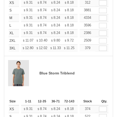
+
9.31
8.74
8.24
8.18
7.80
312
7.55
XS
$
$
$
$
$
$
+
9.31
8.74
8.24
8.18
7.80
3881
7.55
S
$
$
$
$
$
$
+
9.31
8.74
8.24
8.18
7.80
4334
7.55
M
$
$
$
$
$
$
+
9.31
8.74
8.24
8.18
7.80
3596
7.55
L
$
$
$
$
$
$
+
9.31
8.74
8.24
8.18
7.80
2386
7.55
XL
$
$
$
$
$
$
+
11.07
10.40
9.80
9.72
9.28
2509
8.98
2XL
$
$
$
$
$
$
+
12.80
12.02
11.33
11.25
10.73
379
10.38
3XL
$
$
$
$
$
$
Blue Storm Triblend
Size
1-11
12-35
36-71
72-143
144-287
Stock
288 +
Qty.
More
+
9.31
8.74
8.24
8.18
7.80
374
7.55
XS
$
$
$
$
$
$
+
9.31
8.74
8.24
8.18
7.80
522
7.55
S
$
$
$
$
$
$