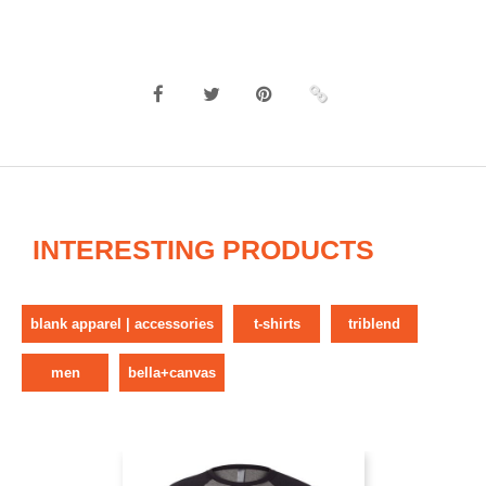
INTERESTING PRODUCTS
blank apparel | accessories
t-shirts
triblend
men
bella+canvas