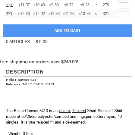
+
11.07
10.40
9.80
9.72
9.28
8.98
279
2XL
$
$
$
$
$
$
+
12.80
12.02
11.33
11.25
10.73
10.38
321
3XL
$
$
$
$
$
$
0
ARTICLES
$
0.00
free shipping on orders over $249.00!
DESCRIPTION
Bella+Canvas 3413
Reference: 3413C, C3413, B3413
The Bella+Canvas 3413 is an
Unisex
Triblend
Short Sleeve T-Shirt
made of 50/25/25 polyester/combed and ringspun cotton/rayon, 40
singles. It is true relaxed fit and side-seamed.
- Weight: 3.8 oz