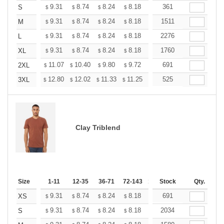
+
9.31
8.74
8.24
8.18
7.80
361
7.55
S
$
$
$
$
$
$
+
9.31
8.74
8.24
8.18
7.80
1511
7.55
M
$
$
$
$
$
$
+
9.31
8.74
8.24
8.18
7.80
2276
7.55
L
$
$
$
$
$
$
+
9.31
8.74
8.24
8.18
7.80
1760
7.55
XL
$
$
$
$
$
$
+
11.07
10.40
9.80
9.72
9.28
691
8.98
2XL
$
$
$
$
$
$
+
12.80
12.02
11.33
11.25
10.73
525
10.38
3XL
$
$
$
$
$
$
Clay Triblend
Size
1-11
12-35
36-71
72-143
144-287
Stock
288 +
Qty.
More
+
9.31
8.74
8.24
8.18
7.80
691
7.55
XS
$
$
$
$
$
$
+
9.31
8.74
8.24
8.18
7.80
2034
7.55
S
$
$
$
$
$
$