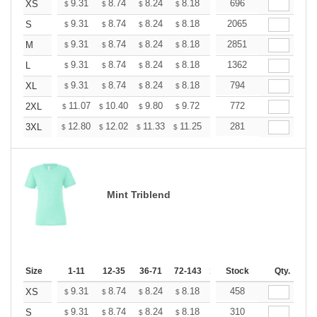
+
9.31
8.74
8.24
8.18
7.80
696
7.55
XS
$
$
$
$
$
$
+
9.31
8.74
8.24
8.18
7.80
2065
7.55
S
$
$
$
$
$
$
+
9.31
8.74
8.24
8.18
7.80
2851
7.55
M
$
$
$
$
$
$
+
9.31
8.74
8.24
8.18
7.80
1362
7.55
L
$
$
$
$
$
$
+
9.31
8.74
8.24
8.18
7.80
794
7.55
XL
$
$
$
$
$
$
+
11.07
10.40
9.80
9.72
9.28
772
8.98
2XL
$
$
$
$
$
$
+
12.80
12.02
11.33
11.25
10.73
281
10.38
3XL
$
$
$
$
$
$
Mint Triblend
Size
1-11
12-35
36-71
72-143
144-287
Stock
288 +
Qty.
More
+
9.31
8.74
8.24
8.18
7.80
458
7.55
XS
$
$
$
$
$
$
+
9.31
8.74
8.24
8.18
7.80
310
7.55
S
$
$
$
$
$
$