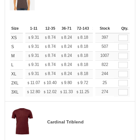
Size
1-11
12-35
36-71
72-143
144-287
Stock
288 +
Qty.
More
+
9.31
8.74
8.24
8.18
7.80
397
7.55
XS
$
$
$
$
$
$
+
9.31
8.74
8.24
8.18
7.80
507
7.55
S
$
$
$
$
$
$
+
9.31
8.74
8.24
8.18
7.80
1007
7.55
M
$
$
$
$
$
$
+
9.31
8.74
8.24
8.18
7.80
822
7.55
L
$
$
$
$
$
$
+
9.31
8.74
8.24
8.18
7.80
244
7.55
XL
$
$
$
$
$
$
+
11.07
10.40
9.80
9.72
9.28
25
8.98
2XL
$
$
$
$
$
$
+
12.80
12.02
11.33
11.25
10.73
274
10.38
3XL
$
$
$
$
$
$
Cardinal Triblend