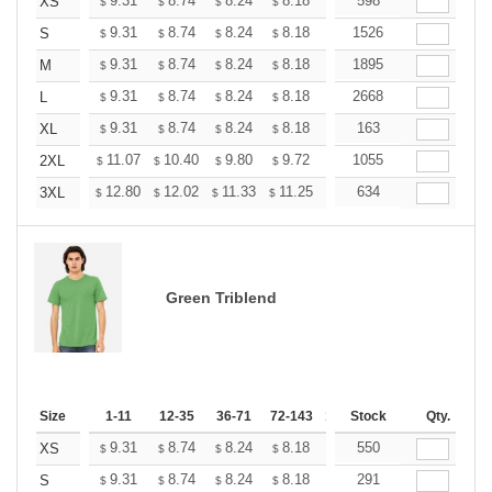
+
9.31
8.74
8.24
8.18
7.80
598
7.55
XS
$
$
$
$
$
$
+
9.31
8.74
8.24
8.18
7.80
1526
7.55
S
$
$
$
$
$
$
+
9.31
8.74
8.24
8.18
7.80
1895
7.55
M
$
$
$
$
$
$
+
9.31
8.74
8.24
8.18
7.80
2668
7.55
L
$
$
$
$
$
$
+
9.31
8.74
8.24
8.18
7.80
163
7.55
XL
$
$
$
$
$
$
+
11.07
10.40
9.80
9.72
9.28
1055
8.98
2XL
$
$
$
$
$
$
+
12.80
12.02
11.33
11.25
10.73
634
10.38
3XL
$
$
$
$
$
$
Green Triblend
Size
1-11
12-35
36-71
72-143
144-287
Stock
288 +
Qty.
More
+
9.31
8.74
8.24
8.18
7.80
550
7.55
XS
$
$
$
$
$
$
+
9.31
8.74
8.24
8.18
7.80
291
7.55
S
$
$
$
$
$
$