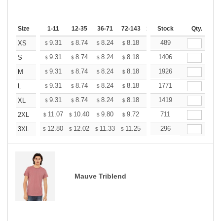
Size
1-11
12-35
36-71
72-143
144-287
Stock
288 +
Qty.
More
+
9.31
8.74
8.24
8.18
7.80
489
7.55
XS
$
$
$
$
$
$
+
9.31
8.74
8.24
8.18
7.80
1406
7.55
S
$
$
$
$
$
$
+
9.31
8.74
8.24
8.18
7.80
1926
7.55
M
$
$
$
$
$
$
+
9.31
8.74
8.24
8.18
7.80
1771
7.55
L
$
$
$
$
$
$
+
9.31
8.74
8.24
8.18
7.80
1419
7.55
XL
$
$
$
$
$
$
+
11.07
10.40
9.80
9.72
9.28
711
8.98
2XL
$
$
$
$
$
$
+
12.80
12.02
11.33
11.25
10.73
296
10.38
3XL
$
$
$
$
$
$
Mauve Triblend