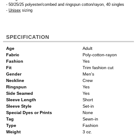
- 50/25/25 polyester/combed and ringspun cotton/rayon, 40 singles
-
Unisex
sizing
SPECIFICATION
Age
Adult
Fabric
Poly-cotton-rayon
Fashion
Yes
Fit
Trim fashion cut
Gender
Men's
Neckline
Crew
Ringspun
Yes
Side Seamed
Yes
Sleeve Length
Short
Sleeve Style
Set-in
Special Dyes or Prints
None
Tag
Sewn-in
Type
Fashion
Weight
3 oz.