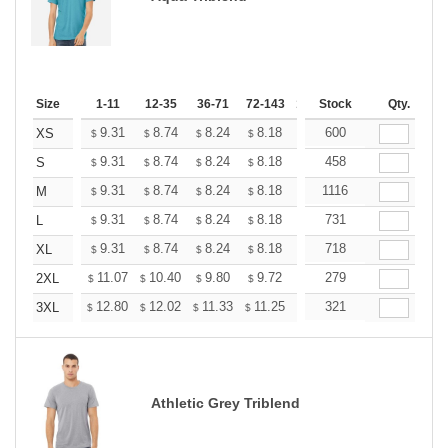
Size
1-11
12-35
36-71
72-143
144-287
Stock
288 +
Qty.
More
+
9.31
8.74
8.24
8.18
7.80
600
7.55
XS
$
$
$
$
$
$
+
9.31
8.74
8.24
8.18
7.80
458
7.55
S
$
$
$
$
$
$
+
9.31
8.74
8.24
8.18
7.80
1116
7.55
M
$
$
$
$
$
$
+
9.31
8.74
8.24
8.18
7.80
731
7.55
L
$
$
$
$
$
$
+
9.31
8.74
8.24
8.18
7.80
718
7.55
XL
$
$
$
$
$
$
+
11.07
10.40
9.80
9.72
9.28
279
8.98
2XL
$
$
$
$
$
$
+
12.80
12.02
11.33
11.25
10.73
321
10.38
3XL
$
$
$
$
$
$
Athletic Grey Triblend