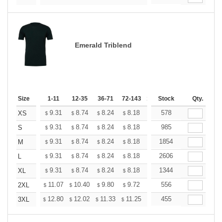
Emerald Triblend
Size
1-11
12-35
36-71
72-143
144-287
Stock
288 +
Qty.
More
+
9.31
8.74
8.24
8.18
7.80
578
7.55
XS
$
$
$
$
$
$
+
9.31
8.74
8.24
8.18
7.80
985
7.55
S
$
$
$
$
$
$
+
9.31
8.74
8.24
8.18
7.80
1854
7.55
M
$
$
$
$
$
$
+
9.31
8.74
8.24
8.18
7.80
2606
7.55
L
$
$
$
$
$
$
+
9.31
8.74
8.24
8.18
7.80
1344
7.55
XL
$
$
$
$
$
$
+
11.07
10.40
9.80
9.72
9.28
556
8.98
2XL
$
$
$
$
$
$
+
12.80
12.02
11.33
11.25
10.73
455
10.38
3XL
$
$
$
$
$
$