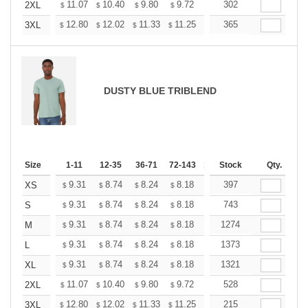
+
11.07
10.40
9.80
9.72
9.28
302
8.98
2XL
$
$
$
$
$
$
+
12.80
12.02
11.33
11.25
10.73
365
10.38
3XL
$
$
$
$
$
$
DUSTY BLUE TRIBLEND
Size
1-11
12-35
36-71
72-143
144-287
Stock
288 +
Qty.
More
+
9.31
8.74
8.24
8.18
7.80
397
7.55
XS
$
$
$
$
$
$
+
9.31
8.74
8.24
8.18
7.80
743
7.55
S
$
$
$
$
$
$
+
9.31
8.74
8.24
8.18
7.80
1274
7.55
M
$
$
$
$
$
$
+
9.31
8.74
8.24
8.18
7.80
1373
7.55
L
$
$
$
$
$
$
+
9.31
8.74
8.24
8.18
7.80
1321
7.55
XL
$
$
$
$
$
$
+
11.07
10.40
9.80
9.72
9.28
528
8.98
2XL
$
$
$
$
$
$
+
12.80
12.02
11.33
11.25
10.73
215
10.38
3XL
$
$
$
$
$
$