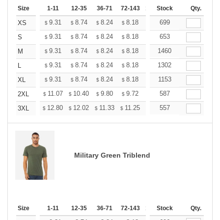
Size
1-11
12-35
36-71
72-143
144-287
Stock
288 +
Qty.
More
+
9.31
8.74
8.24
8.18
7.80
699
7.55
XS
$
$
$
$
$
$
+
9.31
8.74
8.24
8.18
7.80
653
7.55
S
$
$
$
$
$
$
+
9.31
8.74
8.24
8.18
7.80
1460
7.55
M
$
$
$
$
$
$
+
9.31
8.74
8.24
8.18
7.80
1302
7.55
L
$
$
$
$
$
$
+
9.31
8.74
8.24
8.18
7.80
1153
7.55
XL
$
$
$
$
$
$
+
11.07
10.40
9.80
9.72
9.28
587
8.98
2XL
$
$
$
$
$
$
+
12.80
12.02
11.33
11.25
10.73
557
10.38
3XL
$
$
$
$
$
$
Military Green Triblend
Size
1-11
12-35
36-71
72-143
144-287
Stock
288 +
Qty.
More