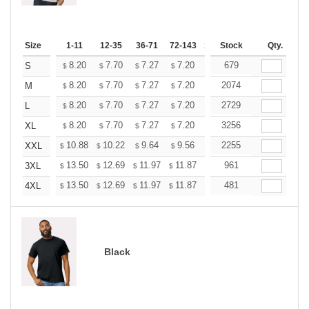
Size
1-11
12-35
36-71
72-143
144-287
Stock
288 +
Qty.
More
+
8.20
7.70
7.27
7.20
7.08
679
7.02
S
$
$
$
$
$
$
+
8.20
7.70
7.27
7.20
7.08
2074
7.02
M
$
$
$
$
$
$
+
8.20
7.70
7.27
7.20
7.08
2729
7.02
L
$
$
$
$
$
$
+
8.20
7.70
7.27
7.20
7.08
3256
7.02
XL
$
$
$
$
$
$
+
10.88
10.22
9.64
9.56
9.39
2255
9.31
XXL
$
$
$
$
$
$
+
13.50
12.69
11.97
11.87
11.66
961
11.56
3XL
$
$
$
$
$
$
+
13.50
12.69
11.97
11.87
11.66
481
11.56
4XL
$
$
$
$
$
$
Black