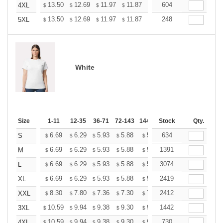
+
13.50
12.69
11.97
11.87
11.66
604
11.56
4XL
$
$
$
$
$
$
+
13.50
12.69
11.97
11.87
11.66
248
11.56
5XL
$
$
$
$
$
$
White
Size
1-11
12-35
36-71
72-143
144-287
Stock
288 +
More
Qty.
+
6.69
6.29
5.93
5.88
5.78
634
5.73
S
$
$
$
$
$
$
+
6.69
6.29
5.93
5.88
5.78
1391
5.73
M
$
$
$
$
$
$
+
6.69
6.29
5.93
5.88
5.78
3074
5.73
L
$
$
$
$
$
$
+
6.69
6.29
5.93
5.88
5.78
2419
5.73
XL
$
$
$
$
$
$
+
8.30
7.80
7.36
7.30
7.17
2412
7.11
XXL
$
$
$
$
$
$
+
10.59
9.94
9.38
9.30
9.14
1442
9.06
3XL
$
$
$
$
$
$
+
10.59
9.94
9.38
9.30
9.14
730
9.06
4XL
$
$
$
$
$
$