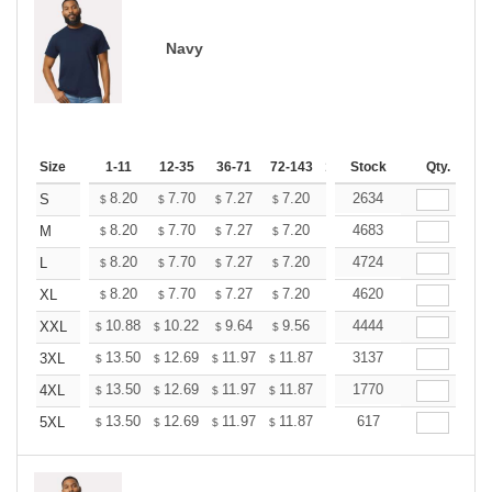
Navy
Size
1-11
12-35
36-71
72-143
144-287
Stock
288 +
Qty.
More
+
8.20
7.70
7.27
7.20
7.08
2634
7.02
S
$
$
$
$
$
$
+
8.20
7.70
7.27
7.20
7.08
4683
7.02
M
$
$
$
$
$
$
+
8.20
7.70
7.27
7.20
7.08
4724
7.02
L
$
$
$
$
$
$
+
8.20
7.70
7.27
7.20
7.08
4620
7.02
XL
$
$
$
$
$
$
+
10.88
10.22
9.64
9.56
9.39
4444
9.31
XXL
$
$
$
$
$
$
+
13.50
12.69
11.97
11.87
11.66
3137
11.56
3XL
$
$
$
$
$
$
+
13.50
12.69
11.97
11.87
11.66
1770
11.56
4XL
$
$
$
$
$
$
+
13.50
12.69
11.97
11.87
11.66
617
11.56
5XL
$
$
$
$
$
$