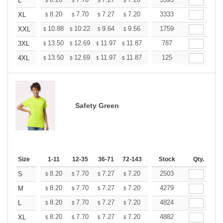
+
L
$
$
$
$
$
$
+
8.20
7.70
7.27
7.20
7.08
3333
7.02
XL
$
$
$
$
$
$
+
10.88
10.22
9.64
9.56
9.39
1759
9.31
XXL
$
$
$
$
$
$
+
13.50
12.69
11.97
11.87
11.66
787
11.56
3XL
$
$
$
$
$
$
+
13.50
12.69
11.97
11.87
11.66
125
11.56
4XL
$
$
$
$
$
$
Safety Green
Size
1-11
12-35
36-71
72-143
144-287
Stock
288 +
Qty.
More
+
8.20
7.70
7.27
7.20
7.08
2503
7.02
S
$
$
$
$
$
$
+
8.20
7.70
7.27
7.20
7.08
4279
7.02
M
$
$
$
$
$
$
+
8.20
7.70
7.27
7.20
7.08
4824
7.02
L
$
$
$
$
$
$
+
8.20
7.70
7.27
7.20
7.08
4882
7.02
XL
$
$
$
$
$
$