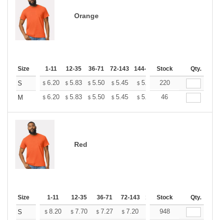
Orange
Size
1-11
12-35
36-71
72-143
144-287
Stock
288 +
More
Qty.
+
6.20
5.83
5.50
5.45
5.36
220
5.31
S
$
$
$
$
$
$
+
6.20
5.83
5.50
5.45
5.36
46
5.31
M
$
$
$
$
$
$
Red
Size
1-11
12-35
36-71
72-143
144-287
Stock
288 +
Qty.
More
+
8.20
7.70
7.27
7.20
7.08
948
7.02
S
$
$
$
$
$
$