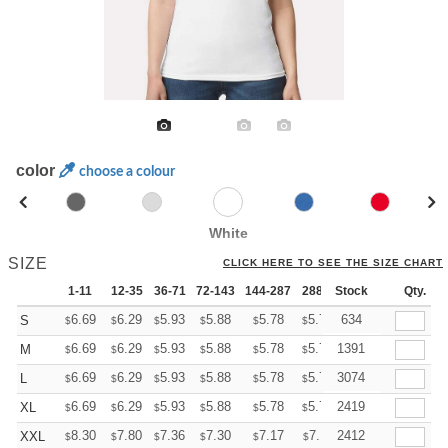
color
choose a colour
White
SIZE
CLICK HERE TO SEE THE SIZE CHART
1-11
12-35
36-71
72-143
144-287
288 +
Stock
More
Qty.
+
6.69
6.29
5.93
5.88
5.78
5.73
634
S
$
$
$
$
$
$
+
6.69
6.29
5.93
5.88
5.78
5.73
1391
M
$
$
$
$
$
$
+
6.69
6.29
5.93
5.88
5.78
5.73
3074
L
$
$
$
$
$
$
+
6.69
6.29
5.93
5.88
5.78
5.73
2419
XL
$
$
$
$
$
$
+
8.30
7.80
7.36
7.30
7.17
7.11
2412
XXL
$
$
$
$
$
$