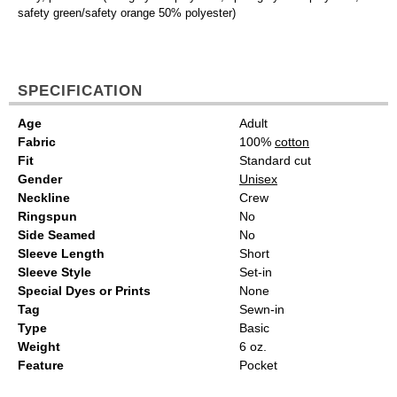
safety green/safety orange 50% polyester)
SPECIFICATION
Age
Adult
Fabric
100%
cotton
Fit
Standard cut
Gender
Unisex
Neckline
Crew
Ringspun
No
Side Seamed
No
Sleeve Length
Short
Sleeve Style
Set-in
Special Dyes or Prints
None
Tag
Sewn-in
Type
Basic
Weight
6 oz.
Feature
Pocket