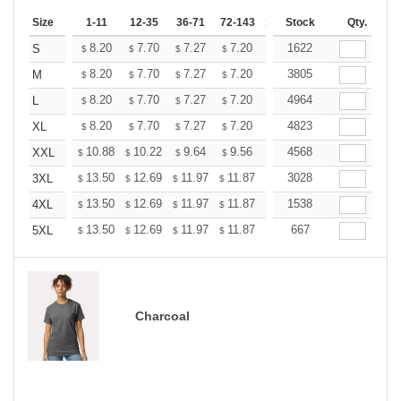
Size
1-11
12-35
36-71
72-143
144-287
Stock
288 +
Qty.
More
+
8.20
7.70
7.27
7.20
7.08
1622
7.02
S
$
$
$
$
$
$
+
8.20
7.70
7.27
7.20
7.08
3805
7.02
M
$
$
$
$
$
$
+
8.20
7.70
7.27
7.20
7.08
4964
7.02
L
$
$
$
$
$
$
+
8.20
7.70
7.27
7.20
7.08
4823
7.02
XL
$
$
$
$
$
$
+
10.88
10.22
9.64
9.56
9.39
4568
9.31
XXL
$
$
$
$
$
$
+
13.50
12.69
11.97
11.87
11.66
3028
11.56
3XL
$
$
$
$
$
$
+
13.50
12.69
11.97
11.87
11.66
1538
11.56
4XL
$
$
$
$
$
$
+
13.50
12.69
11.97
11.87
11.66
667
11.56
5XL
$
$
$
$
$
$
Charcoal