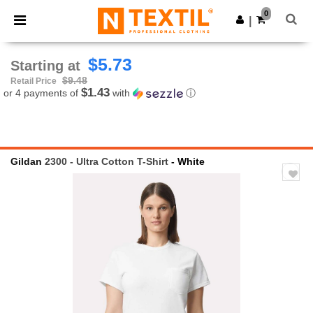
×
Ntextil App
0
Get the app
|
Better prices on app!
$5.73
Starting at
$9.48
Retail Price
$1.43
or 4 payments of
with
ⓘ
Gildan
2300 - Ultra Cotton T-Shirt
- White
Previous
Next