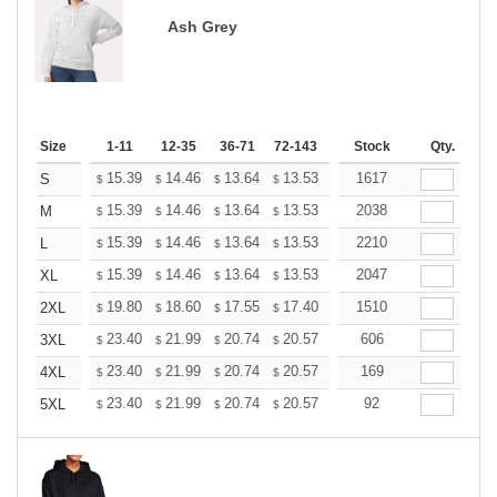
Ash Grey
Size
1-11
12-35
36-71
72-143
144-287
Stock
288 +
Qty.
More
+
15.39
14.46
13.64
13.53
13.29
1617
13.18
S
$
$
$
$
$
$
+
15.39
14.46
13.64
13.53
13.29
2038
13.18
M
$
$
$
$
$
$
+
15.39
14.46
13.64
13.53
13.29
2210
13.18
L
$
$
$
$
$
$
+
15.39
14.46
13.64
13.53
13.29
2047
13.18
XL
$
$
$
$
$
$
+
19.80
18.60
17.55
17.40
17.10
1510
16.95
2XL
$
$
$
$
$
$
+
23.40
21.99
20.74
20.57
20.21
606
20.03
3XL
$
$
$
$
$
$
+
23.40
21.99
20.74
20.57
20.21
169
20.03
4XL
$
$
$
$
$
$
+
23.40
21.99
20.74
20.57
20.21
92
20.03
5XL
$
$
$
$
$
$