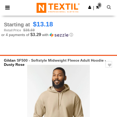
×
Ntextil App
0
Get the app
|
Better prices on app!
$13.18
Starting at
$38.69
Retail Price
$3.29
or 4 payments of
with
ⓘ
Gildan
SF500 - Softstyle Midweight Fleece Adult Hoodie
-
Dusty Rose