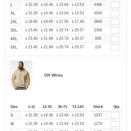
+
15.39
14.46
13.64
13.53
13.29
4486
13.18
L
$
$
$
$
$
$
+
15.39
14.46
13.64
13.53
13.29
4500
13.18
XL
$
$
$
$
$
$
+
19.80
18.60
17.55
17.40
17.10
3868
16.95
2XL
$
$
$
$
$
$
+
23.40
21.99
20.74
20.57
20.21
2368
20.03
3XL
$
$
$
$
$
$
+
23.40
21.99
20.74
20.57
20.21
808
20.03
4XL
$
$
$
$
$
$
+
23.40
21.99
20.74
20.57
20.21
210
20.03
5XL
$
$
$
$
$
$
Off White
Size
1-11
12-35
36-71
72-143
144-287
Stock
288 +
Qty.
More
+
15.39
14.46
13.64
13.53
13.29
1037
13.18
S
$
$
$
$
$
$
+
15.39
14.46
13.64
13.53
13.29
1276
13.18
M
$
$
$
$
$
$