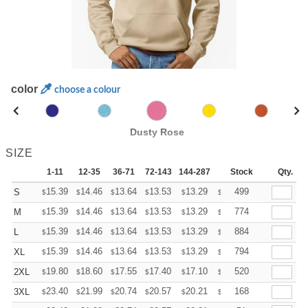
color
choose a colour
Dusty Rose
SIZE
1-11
12-35
36-71
72-143
144-287
288 +
Stock
More
Qty.
+
15.39
14.46
13.64
13.53
13.29
13.18
499
S
$
$
$
$
$
$
+
15.39
14.46
13.64
13.53
13.29
13.18
774
M
$
$
$
$
$
$
+
15.39
14.46
13.64
13.53
13.29
13.18
884
L
$
$
$
$
$
$
+
15.39
14.46
13.64
13.53
13.29
13.18
794
XL
$
$
$
$
$
$
+
19.80
18.60
17.55
17.40
17.10
16.95
520
2XL
$
$
$
$
$
$
+
23.40
21.99
20.74
20.57
20.21
20.03
168
3XL
$
$
$
$
$
$