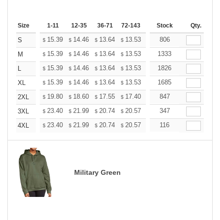
Size
1-11
12-35
36-71
72-143
144-287
Stock
288 +
Qty.
More
+
15.39
14.46
13.64
13.53
13.29
806
13.18
S
$
$
$
$
$
$
+
15.39
14.46
13.64
13.53
13.29
1333
13.18
M
$
$
$
$
$
$
+
15.39
14.46
13.64
13.53
13.29
1826
13.18
L
$
$
$
$
$
$
+
15.39
14.46
13.64
13.53
13.29
1685
13.18
XL
$
$
$
$
$
$
+
19.80
18.60
17.55
17.40
17.10
847
16.95
2XL
$
$
$
$
$
$
+
23.40
21.99
20.74
20.57
20.21
347
20.03
3XL
$
$
$
$
$
$
+
23.40
21.99
20.74
20.57
20.21
116
20.03
4XL
$
$
$
$
$
$
Military Green