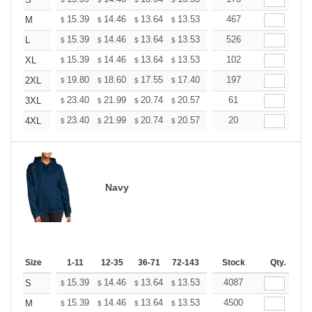
+
+
15.39
14.46
13.64
13.53
13.29
467
13.18
M
$
$
$
$
$
$
+
15.39
14.46
13.64
13.53
13.29
526
13.18
L
$
$
$
$
$
$
+
15.39
14.46
13.64
13.53
13.29
102
13.18
XL
$
$
$
$
$
$
+
19.80
18.60
17.55
17.40
17.10
197
16.95
2XL
$
$
$
$
$
$
+
23.40
21.99
20.74
20.57
20.21
61
20.03
3XL
$
$
$
$
$
$
+
23.40
21.99
20.74
20.57
20.21
20
20.03
4XL
$
$
$
$
$
$
Navy
Size
1-11
12-35
36-71
72-143
144-287
Stock
288 +
Qty.
More
+
15.39
14.46
13.64
13.53
13.29
4087
13.18
S
$
$
$
$
$
$
+
15.39
14.46
13.64
13.53
13.29
4500
13.18
M
$
$
$
$
$
$