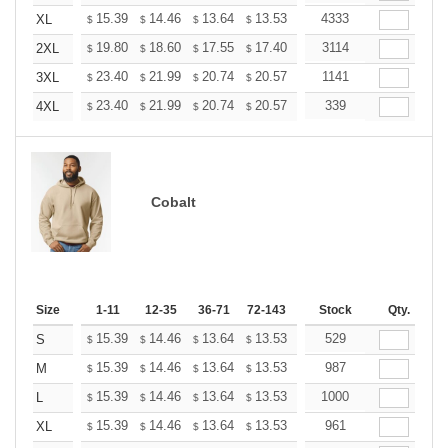
+
15.39
14.46
13.64
13.53
13.29
4333
13.18
XL
$
$
$
$
$
$
+
19.80
18.60
17.55
17.40
17.10
3114
16.95
2XL
$
$
$
$
$
$
+
23.40
21.99
20.74
20.57
20.21
1141
20.03
3XL
$
$
$
$
$
$
+
23.40
21.99
20.74
20.57
20.21
339
20.03
4XL
$
$
$
$
$
$
Cobalt
Size
1-11
12-35
36-71
72-143
144-287
Stock
288 +
Qty.
More
+
15.39
14.46
13.64
13.53
13.29
529
13.18
S
$
$
$
$
$
$
+
15.39
14.46
13.64
13.53
13.29
987
13.18
M
$
$
$
$
$
$
+
15.39
14.46
13.64
13.53
13.29
1000
13.18
L
$
$
$
$
$
$
+
15.39
14.46
13.64
13.53
13.29
961
13.18
XL
$
$
$
$
$
$