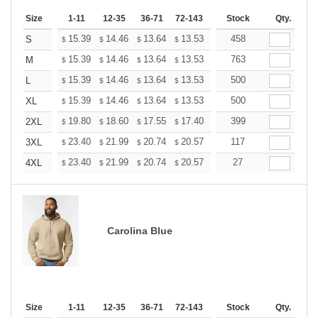
Size
1-11
12-35
36-71
72-143
144-287
Stock
288 +
Qty.
More
+
15.39
14.46
13.64
13.53
13.29
458
13.18
S
$
$
$
$
$
$
+
15.39
14.46
13.64
13.53
13.29
763
13.18
M
$
$
$
$
$
$
+
15.39
14.46
13.64
13.53
13.29
500
13.18
L
$
$
$
$
$
$
+
15.39
14.46
13.64
13.53
13.29
500
13.18
XL
$
$
$
$
$
$
+
19.80
18.60
17.55
17.40
17.10
399
16.95
2XL
$
$
$
$
$
$
+
23.40
21.99
20.74
20.57
20.21
117
20.03
3XL
$
$
$
$
$
$
+
23.40
21.99
20.74
20.57
20.21
27
20.03
4XL
$
$
$
$
$
$
Carolina Blue
Size
1-11
12-35
36-71
72-143
144-287
Stock
288 +
Qty.
More