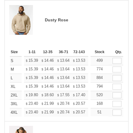
Dusty Rose
Size
1-11
12-35
36-71
72-143
144-287
Stock
288 +
Qty.
More
+
15.39
14.46
13.64
13.53
13.29
499
13.18
S
$
$
$
$
$
$
+
15.39
14.46
13.64
13.53
13.29
774
13.18
M
$
$
$
$
$
$
+
15.39
14.46
13.64
13.53
13.29
884
13.18
L
$
$
$
$
$
$
+
15.39
14.46
13.64
13.53
13.29
794
13.18
XL
$
$
$
$
$
$
+
19.80
18.60
17.55
17.40
17.10
520
16.95
2XL
$
$
$
$
$
$
+
23.40
21.99
20.74
20.57
20.21
168
20.03
3XL
$
$
$
$
$
$
+
23.40
21.99
20.74
20.57
20.21
51
20.03
4XL
$
$
$
$
$
$