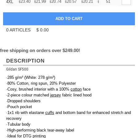
+
23.40
21.99
20.74
20.57
20.21
20.03
51
4XL
$
$
$
$
$
$
0
ARTICLES
$
0.00
free shipping on orders over $249.00!
DESCRIPTION
Gildan SF500
·285 g/m² (White: 278 g/m²)
·80% Cotton, ring spun, 20% Polyester
·Cosy, brushed interior with a 100%
cotton
face
·2-piece colour matched
jersey
fabric lined hood
·Dropped shoulders
·Pouch pocket
·1x1 rib with elastane
cuffs
and bottom band for enhanced stretch and
recovery
·Tubular body
·High-performing black tear-away label
·Ideal for DTG printing