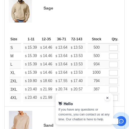
Sage
Size
1-11
12-35
36-71
72-143
144-287
Stock
288 +
Qty.
More
+
15.39
14.46
13.64
13.53
13.29
500
13.18
S
$
$
$
$
$
$
+
15.39
14.46
13.64
13.53
13.29
500
13.18
M
$
$
$
$
$
$
+
15.39
14.46
13.64
13.53
13.29
934
13.18
L
$
$
$
$
$
$
+
15.39
14.46
13.64
13.53
13.29
1000
13.18
XL
$
$
$
$
$
$
+
19.80
18.60
17.55
17.40
17.10
794
16.95
2XL
$
$
$
$
$
$
+
23.40
21.99
20.74
20.57
20.21
387
20.03
3XL
$
$
$
$
$
$
+
23.40
21.99
20.74
20.57
20.21
119
20.03
4XL
$
$
$
$
$
$
👋
Hello
If you have any questions or
concerns, you can contact us at any
time. Our chatbot is here to help.
Sand