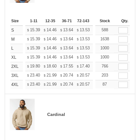
Size
1-11
12-35
36-71
72-143
144-287
Stock
288 +
Qty.
More
+
15.39
14.46
13.64
13.53
13.29
588
13.18
S
$
$
$
$
$
$
+
15.39
14.46
13.64
13.53
13.29
1638
13.18
M
$
$
$
$
$
$
+
15.39
14.46
13.64
13.53
13.29
1000
13.18
L
$
$
$
$
$
$
+
15.39
14.46
13.64
13.53
13.29
1000
13.18
XL
$
$
$
$
$
$
+
19.80
18.60
17.55
17.40
17.10
766
16.95
2XL
$
$
$
$
$
$
+
23.40
21.99
20.74
20.57
20.21
203
20.03
3XL
$
$
$
$
$
$
+
23.40
21.99
20.74
20.57
20.21
87
20.03
4XL
$
$
$
$
$
$
Cardinal