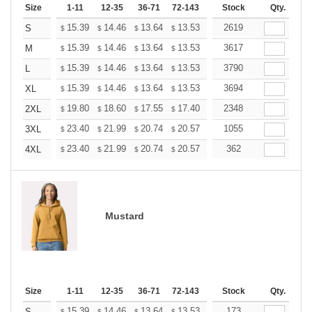
Size
1-11
12-35
36-71
72-143
144-287
Stock
288 +
Qty.
More
+
15.39
14.46
13.64
13.53
13.29
2619
13.18
S
$
$
$
$
$
$
+
15.39
14.46
13.64
13.53
13.29
3617
13.18
M
$
$
$
$
$
$
+
15.39
14.46
13.64
13.53
13.29
3790
13.18
L
$
$
$
$
$
$
+
15.39
14.46
13.64
13.53
13.29
3694
13.18
XL
$
$
$
$
$
$
+
19.80
18.60
17.55
17.40
17.10
2348
16.95
2XL
$
$
$
$
$
$
+
23.40
21.99
20.74
20.57
20.21
1055
20.03
3XL
$
$
$
$
$
$
+
23.40
21.99
20.74
20.57
20.21
362
20.03
4XL
$
$
$
$
$
$
Mustard
Size
1-11
12-35
36-71
72-143
144-287
Stock
288 +
Qty.
More
15.39
14.46
13.64
13.53
13.29
173
13.18
S
$
$
$
$
$
$