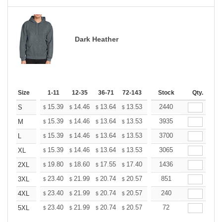
Dark Heather
Size
1-11
12-35
36-71
72-143
144-287
Stock
288 +
Qty.
More
+
15.39
14.46
13.64
13.53
13.29
2440
13.18
S
$
$
$
$
$
$
+
15.39
14.46
13.64
13.53
13.29
3935
13.18
M
$
$
$
$
$
$
+
15.39
14.46
13.64
13.53
13.29
3700
13.18
L
$
$
$
$
$
$
+
15.39
14.46
13.64
13.53
13.29
3065
13.18
XL
$
$
$
$
$
$
+
19.80
18.60
17.55
17.40
17.10
1436
16.95
2XL
$
$
$
$
$
$
+
23.40
21.99
20.74
20.57
20.21
851
20.03
3XL
$
$
$
$
$
$
+
23.40
21.99
20.74
20.57
20.21
240
20.03
4XL
$
$
$
$
$
$
+
23.40
21.99
20.74
20.57
20.21
72
20.03
5XL
$
$
$
$
$
$