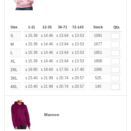
Size
1-11
12-35
36-71
72-143
144-287
Stock
288 +
Qty.
More
+
15.39
14.46
13.64
13.53
13.29
1091
13.18
S
$
$
$
$
$
$
+
15.39
14.46
13.64
13.53
13.29
1677
13.18
M
$
$
$
$
$
$
+
15.39
14.46
13.64
13.53
13.29
1851
13.18
L
$
$
$
$
$
$
+
15.39
14.46
13.64
13.53
13.29
1808
13.18
XL
$
$
$
$
$
$
+
19.80
18.60
17.55
17.40
17.10
1095
16.95
2XL
$
$
$
$
$
$
+
23.40
21.99
20.74
20.57
20.21
525
20.03
3XL
$
$
$
$
$
$
+
23.40
21.99
20.74
20.57
20.21
140
20.03
4XL
$
$
$
$
$
$
Maroon