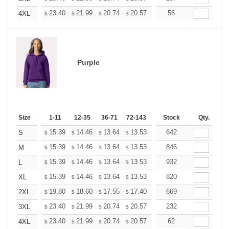
+
23.40
21.99
20.74
20.57
20.21
56
20.03
4XL
$
$
$
$
$
$
Purple
Size
1-11
12-35
36-71
72-143
144-287
Stock
288 +
Qty.
More
+
15.39
14.46
13.64
13.53
13.29
642
13.18
S
$
$
$
$
$
$
+
15.39
14.46
13.64
13.53
13.29
846
13.18
M
$
$
$
$
$
$
+
15.39
14.46
13.64
13.53
13.29
932
13.18
L
$
$
$
$
$
$
+
15.39
14.46
13.64
13.53
13.29
820
13.18
XL
$
$
$
$
$
$
+
19.80
18.60
17.55
17.40
17.10
669
16.95
2XL
$
$
$
$
$
$
+
23.40
21.99
20.74
20.57
20.21
232
20.03
3XL
$
$
$
$
$
$
+
23.40
21.99
20.74
20.57
20.21
62
20.03
4XL
$
$
$
$
$
$