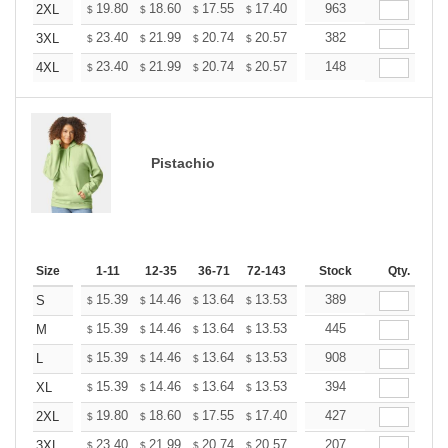
+
19.80
18.60
17.55
17.40
17.10
963
16.95
2XL
$
$
$
$
$
$
+
23.40
21.99
20.74
20.57
20.21
382
20.03
3XL
$
$
$
$
$
$
+
23.40
21.99
20.74
20.57
20.21
148
20.03
4XL
$
$
$
$
$
$
Pistachio
Size
1-11
12-35
36-71
72-143
144-287
Stock
288 +
Qty.
More
+
15.39
14.46
13.64
13.53
13.29
389
13.18
S
$
$
$
$
$
$
+
15.39
14.46
13.64
13.53
13.29
445
13.18
M
$
$
$
$
$
$
+
15.39
14.46
13.64
13.53
13.29
908
13.18
L
$
$
$
$
$
$
+
15.39
14.46
13.64
13.53
13.29
394
13.18
XL
$
$
$
$
$
$
+
19.80
18.60
17.55
17.40
17.10
427
16.95
2XL
$
$
$
$
$
$
+
23.40
21.99
20.74
20.57
20.21
207
20.03
3XL
$
$
$
$
$
$