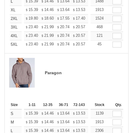
+
15.39
14.46
13.64
13.53
13.29
1488
13.18
L
$
$
$
$
$
$
+
15.39
14.46
13.64
13.53
13.29
1913
13.18
XL
$
$
$
$
$
$
+
19.80
18.60
17.55
17.40
17.10
1524
16.95
2XL
$
$
$
$
$
$
+
23.40
21.99
20.74
20.57
20.21
468
20.03
3XL
$
$
$
$
$
$
+
23.40
21.99
20.74
20.57
20.21
121
20.03
4XL
$
$
$
$
$
$
+
23.40
21.99
20.74
20.57
20.21
45
20.03
5XL
$
$
$
$
$
$
Paragon
Size
1-11
12-35
36-71
72-143
144-287
Stock
288 +
Qty.
More
+
15.39
14.46
13.64
13.53
13.29
1139
13.18
S
$
$
$
$
$
$
+
15.39
14.46
13.64
13.53
13.29
1913
13.18
M
$
$
$
$
$
$
+
15.39
14.46
13.64
13.53
13.29
2306
13.18
L
$
$
$
$
$
$