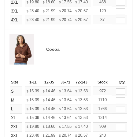
+
19.80
18.60
17.55
17.40
17.10
468
16.95
2XL
$
$
$
$
$
$
+
23.40
21.99
20.74
20.57
20.21
129
20.03
3XL
$
$
$
$
$
$
+
23.40
21.99
20.74
20.57
20.21
37
20.03
4XL
$
$
$
$
$
$
Cocoa
Size
1-11
12-35
36-71
72-143
144-287
Stock
288 +
Qty.
More
+
15.39
14.46
13.64
13.53
13.29
972
13.18
S
$
$
$
$
$
$
+
15.39
14.46
13.64
13.53
13.29
1710
13.18
M
$
$
$
$
$
$
+
15.39
14.46
13.64
13.53
13.29
1766
13.18
L
$
$
$
$
$
$
+
15.39
14.46
13.64
13.53
13.29
1314
13.18
XL
$
$
$
$
$
$
+
19.80
18.60
17.55
17.40
17.10
909
16.95
2XL
$
$
$
$
$
$
+
23.40
21.99
20.74
20.57
20.21
240
20.03
3XL
$
$
$
$
$
$