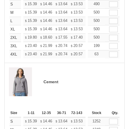
+
15.39
14.46
13.64
13.53
13.29
490
13.18
S
$
$
$
$
$
$
+
15.39
14.46
13.64
13.53
13.29
500
13.18
M
$
$
$
$
$
$
+
15.39
14.46
13.64
13.53
13.29
500
13.18
L
$
$
$
$
$
$
+
15.39
14.46
13.64
13.53
13.29
500
13.18
XL
$
$
$
$
$
$
+
19.80
18.60
17.55
17.40
17.10
500
16.95
2XL
$
$
$
$
$
$
+
23.40
21.99
20.74
20.57
20.21
199
20.03
3XL
$
$
$
$
$
$
+
23.40
21.99
20.74
20.57
20.21
63
20.03
4XL
$
$
$
$
$
$
Cement
Size
1-11
12-35
36-71
72-143
144-287
Stock
288 +
Qty.
More
+
15.39
14.46
13.64
13.53
13.29
1252
13.18
S
$
$
$
$
$
$