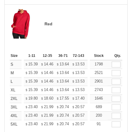
Red
Size
1-11
12-35
36-71
72-143
144-287
Stock
288 +
Qty.
More
+
15.39
14.46
13.64
13.53
13.29
1798
13.18
S
$
$
$
$
$
$
+
15.39
14.46
13.64
13.53
13.29
2521
13.18
M
$
$
$
$
$
$
+
15.39
14.46
13.64
13.53
13.29
2901
13.18
L
$
$
$
$
$
$
+
15.39
14.46
13.64
13.53
13.29
2743
13.18
XL
$
$
$
$
$
$
+
19.80
18.60
17.55
17.40
17.10
1646
16.95
2XL
$
$
$
$
$
$
+
23.40
21.99
20.74
20.57
20.21
689
20.03
3XL
$
$
$
$
$
$
+
23.40
21.99
20.74
20.57
20.21
200
20.03
4XL
$
$
$
$
$
$
+
23.40
21.99
20.74
20.57
20.21
91
20.03
5XL
$
$
$
$
$
$