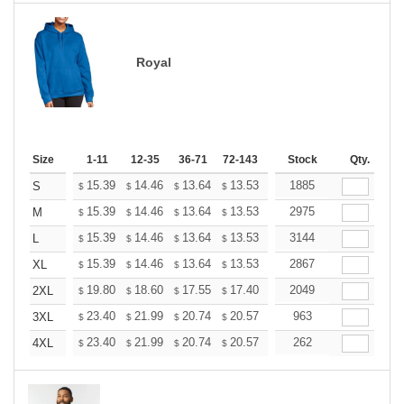
Royal
Size
1-11
12-35
36-71
72-143
144-287
Stock
288 +
Qty.
More
+
15.39
14.46
13.64
13.53
13.29
1885
13.18
S
$
$
$
$
$
$
+
15.39
14.46
13.64
13.53
13.29
2975
13.18
M
$
$
$
$
$
$
+
15.39
14.46
13.64
13.53
13.29
3144
13.18
L
$
$
$
$
$
$
+
15.39
14.46
13.64
13.53
13.29
2867
13.18
XL
$
$
$
$
$
$
+
19.80
18.60
17.55
17.40
17.10
2049
16.95
2XL
$
$
$
$
$
$
+
23.40
21.99
20.74
20.57
20.21
963
20.03
3XL
$
$
$
$
$
$
+
23.40
21.99
20.74
20.57
20.21
262
20.03
4XL
$
$
$
$
$
$