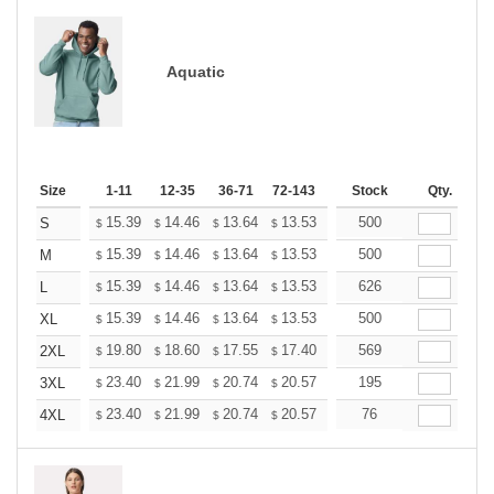
Aquatic
Size
1-11
12-35
36-71
72-143
144-287
Stock
288 +
Qty.
More
+
15.39
14.46
13.64
13.53
13.29
500
13.18
S
$
$
$
$
$
$
+
15.39
14.46
13.64
13.53
13.29
500
13.18
M
$
$
$
$
$
$
+
15.39
14.46
13.64
13.53
13.29
626
13.18
L
$
$
$
$
$
$
+
15.39
14.46
13.64
13.53
13.29
500
13.18
XL
$
$
$
$
$
$
+
19.80
18.60
17.55
17.40
17.10
569
16.95
2XL
$
$
$
$
$
$
+
23.40
21.99
20.74
20.57
20.21
195
20.03
3XL
$
$
$
$
$
$
+
23.40
21.99
20.74
20.57
20.21
76
20.03
4XL
$
$
$
$
$
$