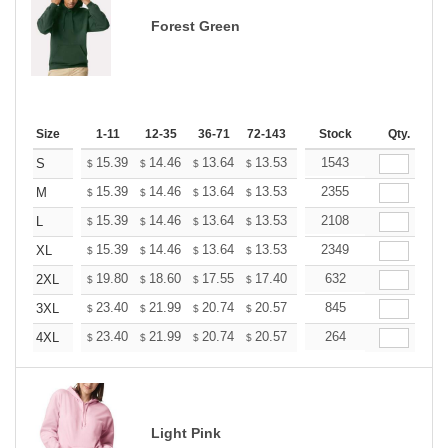
Forest Green
Size
1-11
12-35
36-71
72-143
144-287
Stock
288 +
Qty.
More
+
15.39
14.46
13.64
13.53
13.29
1543
13.18
S
$
$
$
$
$
$
+
15.39
14.46
13.64
13.53
13.29
2355
13.18
M
$
$
$
$
$
$
+
15.39
14.46
13.64
13.53
13.29
2108
13.18
L
$
$
$
$
$
$
+
15.39
14.46
13.64
13.53
13.29
2349
13.18
XL
$
$
$
$
$
$
+
19.80
18.60
17.55
17.40
17.10
632
16.95
2XL
$
$
$
$
$
$
+
23.40
21.99
20.74
20.57
20.21
845
20.03
3XL
$
$
$
$
$
$
+
23.40
21.99
20.74
20.57
20.21
264
20.03
4XL
$
$
$
$
$
$
Light Pink