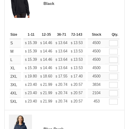
Black
Size
1-11
12-35
36-71
72-143
144-287
Stock
288 +
Qty.
More
+
15.39
14.46
13.64
13.53
13.29
4500
13.18
S
$
$
$
$
$
$
+
15.39
14.46
13.64
13.53
13.29
4500
13.18
M
$
$
$
$
$
$
+
15.39
14.46
13.64
13.53
13.29
4500
13.18
L
$
$
$
$
$
$
+
15.39
14.46
13.64
13.53
13.29
4500
13.18
XL
$
$
$
$
$
$
+
19.80
18.60
17.55
17.40
17.10
4500
16.95
2XL
$
$
$
$
$
$
+
23.40
21.99
20.74
20.57
20.21
3834
20.03
3XL
$
$
$
$
$
$
+
23.40
21.99
20.74
20.57
20.21
2104
20.03
4XL
$
$
$
$
$
$
+
23.40
21.99
20.74
20.57
20.21
453
20.03
5XL
$
$
$
$
$
$
Blue Dusk