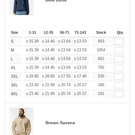
Size
1-11
12-35
36-71
72-143
144-287
Stock
288 +
Qty.
More
+
15.39
14.46
13.64
13.53
13.29
663
13.18
S
$
$
$
$
$
$
+
15.39
14.46
13.64
13.53
13.29
1054
13.18
M
$
$
$
$
$
$
+
15.39
14.46
13.64
13.53
13.29
662
13.18
L
$
$
$
$
$
$
+
15.39
14.46
13.64
13.53
13.29
792
13.18
XL
$
$
$
$
$
$
+
19.80
18.60
17.55
17.40
17.10
535
16.95
2XL
$
$
$
$
$
$
+
23.40
21.99
20.74
20.57
20.21
345
20.03
3XL
$
$
$
$
$
$
+
23.40
21.99
20.74
20.57
20.21
101
20.03
4XL
$
$
$
$
$
$
Brown Savana