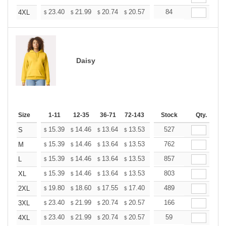
+
23.40
21.99
20.74
20.57
20.21
84
20.03
4XL
$
$
$
$
$
$
Daisy
Size
1-11
12-35
36-71
72-143
144-287
Stock
288 +
Qty.
More
+
15.39
14.46
13.64
13.53
13.29
527
13.18
S
$
$
$
$
$
$
+
15.39
14.46
13.64
13.53
13.29
762
13.18
M
$
$
$
$
$
$
+
15.39
14.46
13.64
13.53
13.29
857
13.18
L
$
$
$
$
$
$
+
15.39
14.46
13.64
13.53
13.29
803
13.18
XL
$
$
$
$
$
$
+
19.80
18.60
17.55
17.40
17.10
489
16.95
2XL
$
$
$
$
$
$
+
23.40
21.99
20.74
20.57
20.21
166
20.03
3XL
$
$
$
$
$
$
+
23.40
21.99
20.74
20.57
20.21
59
20.03
4XL
$
$
$
$
$
$