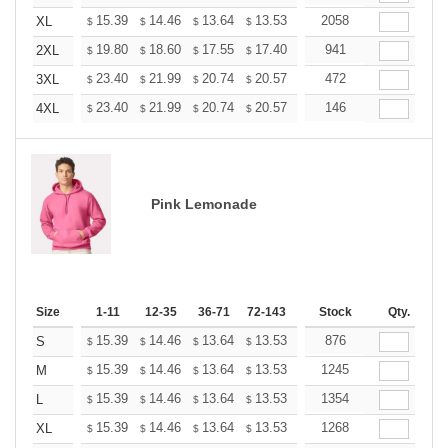
+
15.39
14.46
13.64
13.53
13.29
2058
13.18
XL
$
$
$
$
$
$
+
19.80
18.60
17.55
17.40
17.10
941
16.95
2XL
$
$
$
$
$
$
+
23.40
21.99
20.74
20.57
20.21
472
20.03
3XL
$
$
$
$
$
$
+
23.40
21.99
20.74
20.57
20.21
146
20.03
4XL
$
$
$
$
$
$
Pink Lemonade
Size
1-11
12-35
36-71
72-143
144-287
Stock
288 +
Qty.
More
+
15.39
14.46
13.64
13.53
13.29
876
13.18
S
$
$
$
$
$
$
+
15.39
14.46
13.64
13.53
13.29
1245
13.18
M
$
$
$
$
$
$
+
15.39
14.46
13.64
13.53
13.29
1354
13.18
L
$
$
$
$
$
$
+
15.39
14.46
13.64
13.53
13.29
1268
13.18
XL
$
$
$
$
$
$