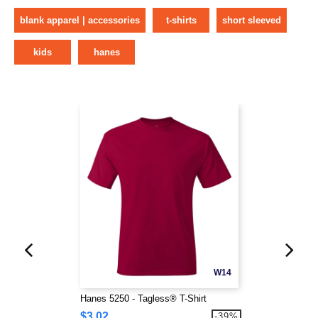
blank apparel | accessories
t-shirts
short sleeved
kids
hanes
W14
Hanes 5250 - Tagless® T-Shirt
$3.02
-39%