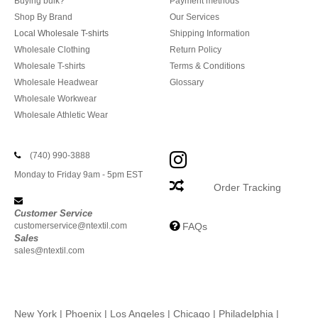
Buying bulk?
Payment methods
Shop By Brand
Our Services
Local Wholesale T-shirts
Shipping Information
Wholesale Clothing
Return Policy
Wholesale T-shirts
Terms & Conditions
Wholesale Headwear
Glossary
Wholesale Workwear
Wholesale Athletic Wear
(740) 990-3888
Monday to Friday 9am - 5pm EST
Order Tracking
Customer Service
customerservice@ntextil.com
FAQs
Sales
sales@ntextil.com
New York
|
Phoenix
|
Los Angeles
|
Chicago
|
Philadelphia
|