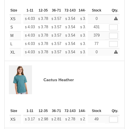
Size
1-11
12-35
36-71
72-143
144-287
Stock
288 +
More
Qty.
+
4.03
3.78
3.57
3.54
3.48
0
3.45
XS
$
$
$
$
$
$
+
4.03
3.78
3.57
3.54
3.48
431
3.45
S
$
$
$
$
$
$
+
4.03
3.78
3.57
3.54
3.48
379
3.45
M
$
$
$
$
$
$
+
4.03
3.78
3.57
3.54
3.48
77
3.45
L
$
$
$
$
$
$
+
4.03
3.78
3.57
3.54
3.48
0
3.45
XL
$
$
$
$
$
$
Cactus Heather
Size
1-11
12-35
36-71
72-143
144-287
Stock
288 +
More
Qty.
+
3.17
2.98
2.81
2.78
2.74
49
2.71
XS
$
$
$
$
$
$