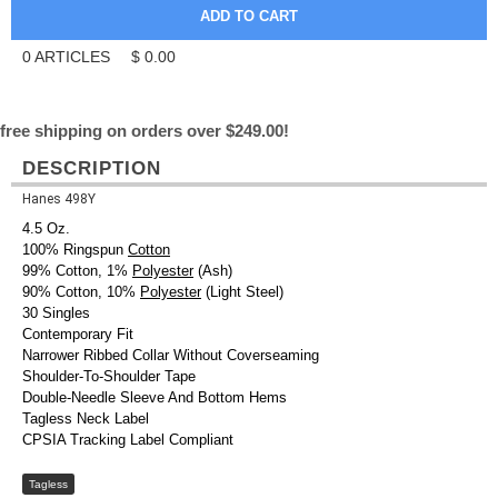
0
ARTICLES
$
0.00
free shipping on orders over $249.00!
DESCRIPTION
Hanes 498Y
4.5 Oz.
100% Ringspun
Cotton
99% Cotton, 1%
Polyester
(Ash)
90% Cotton, 10%
Polyester
(Light Steel)
30 Singles
Contemporary Fit
Narrower Ribbed Collar Without Coverseaming
Shoulder-To-Shoulder Tape
Double-Needle Sleeve And Bottom Hems
Tagless Neck Label
CPSIA Tracking Label Compliant
Tagless