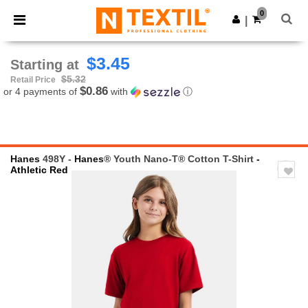
×
Ntextil App
0
Get the app
|
Better prices on app!
$3.45
Starting at
$5.32
Retail Price
$0.86
or 4 payments of
with
ⓘ
Hanes
498Y -
Hanes
® Youth Nano-T® Cotton T-Shirt
-
Athletic Red
Previous
Next