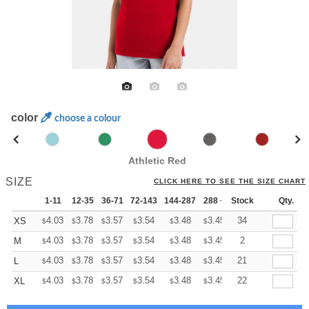
color
choose a colour
Athletic Red
SIZE
CLICK HERE TO SEE THE SIZE CHART
1-11
12-35
36-71
72-143
144-287
288 +
Stock
More
Qty.
+
4.03
3.78
3.57
3.54
3.48
3.45
34
XS
$
$
$
$
$
$
+
4.03
3.78
3.57
3.54
3.48
3.45
2
M
$
$
$
$
$
$
+
4.03
3.78
3.57
3.54
3.48
3.45
21
L
$
$
$
$
$
$
+
4.03
3.78
3.57
3.54
3.48
3.45
22
XL
$
$
$
$
$
$