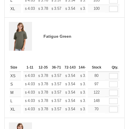
+
4.03
3.78
3.57
3.54
3.48
205
3.45
L
$
$
$
$
$
$
+
4.03
3.78
3.57
3.54
3.48
100
3.45
XL
$
$
$
$
$
$
Fatigue Green
Size
1-11
12-35
36-71
72-143
144-287
Stock
288 +
More
Qty.
+
4.03
3.78
3.57
3.54
3.48
80
3.45
XS
$
$
$
$
$
$
+
4.03
3.78
3.57
3.54
3.48
97
3.45
S
$
$
$
$
$
$
+
4.03
3.78
3.57
3.54
3.48
122
3.45
M
$
$
$
$
$
$
+
4.03
3.78
3.57
3.54
3.48
148
3.45
L
$
$
$
$
$
$
+
4.03
3.78
3.57
3.54
3.48
70
3.45
XL
$
$
$
$
$
$