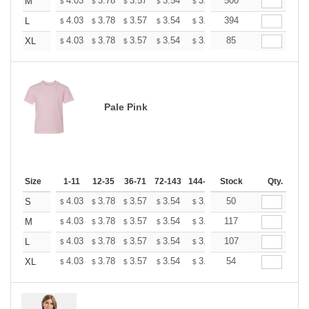
+
4.03
3.78
3.57
3.54
3.48
500
3.45
M
$
$
$
$
$
$
+
4.03
3.78
3.57
3.54
3.48
394
3.45
L
$
$
$
$
$
$
+
4.03
3.78
3.57
3.54
3.48
85
3.45
XL
$
$
$
$
$
$
Pale Pink
Size
1-11
12-35
36-71
72-143
144-287
Stock
288 +
More
Qty.
+
4.03
3.78
3.57
3.54
3.48
50
3.45
S
$
$
$
$
$
$
+
4.03
3.78
3.57
3.54
3.48
117
3.45
M
$
$
$
$
$
$
+
4.03
3.78
3.57
3.54
3.48
107
3.45
L
$
$
$
$
$
$
+
4.03
3.78
3.57
3.54
3.48
54
3.45
XL
$
$
$
$
$
$