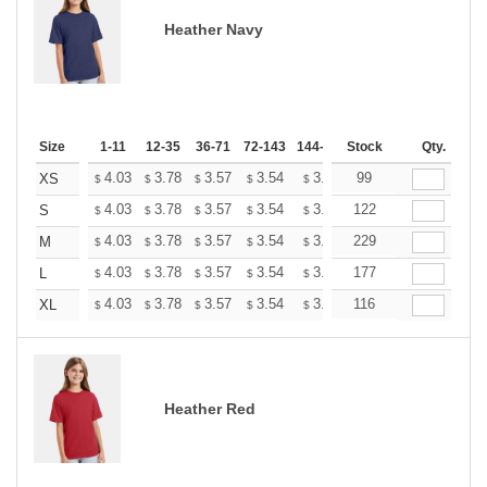
Heather Navy
Size
1-11
12-35
36-71
72-143
144-287
Stock
288 +
More
Qty.
+
4.03
3.78
3.57
3.54
3.48
99
3.45
XS
$
$
$
$
$
$
+
4.03
3.78
3.57
3.54
3.48
122
3.45
S
$
$
$
$
$
$
+
4.03
3.78
3.57
3.54
3.48
229
3.45
M
$
$
$
$
$
$
+
4.03
3.78
3.57
3.54
3.48
177
3.45
L
$
$
$
$
$
$
+
4.03
3.78
3.57
3.54
3.48
116
3.45
XL
$
$
$
$
$
$
Heather Red