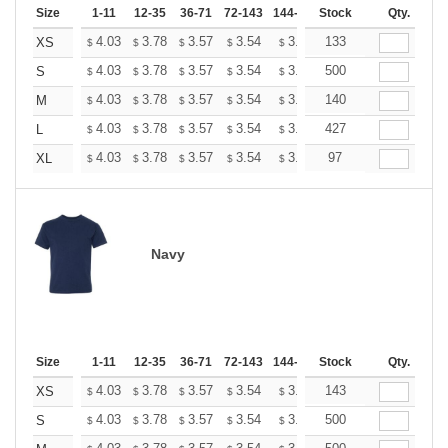
Size
1-11
12-35
36-71
72-143
144-287
Stock
288 +
More
Qty.
+
4.03
3.78
3.57
3.54
3.48
133
3.45
XS
$
$
$
$
$
$
+
4.03
3.78
3.57
3.54
3.48
500
3.45
S
$
$
$
$
$
$
+
4.03
3.78
3.57
3.54
3.48
140
3.45
M
$
$
$
$
$
$
+
4.03
3.78
3.57
3.54
3.48
427
3.45
L
$
$
$
$
$
$
+
4.03
3.78
3.57
3.54
3.48
97
3.45
XL
$
$
$
$
$
$
Navy
Size
1-11
12-35
36-71
72-143
144-287
Stock
288 +
More
Qty.
+
4.03
3.78
3.57
3.54
3.48
143
3.45
XS
$
$
$
$
$
$
+
4.03
3.78
3.57
3.54
3.48
500
3.45
S
$
$
$
$
$
$