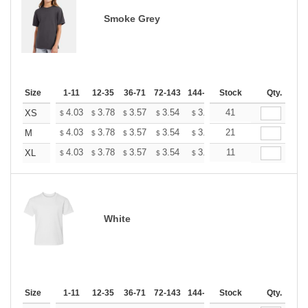
Smoke Grey
Size
1-11
12-35
36-71
72-143
144-287
Stock
288 +
More
Qty.
+
4.03
3.78
3.57
3.54
3.48
41
3.45
XS
$
$
$
$
$
$
+
4.03
3.78
3.57
3.54
3.48
21
3.45
M
$
$
$
$
$
$
+
4.03
3.78
3.57
3.54
3.48
11
3.45
XL
$
$
$
$
$
$
White
Size
1-11
12-35
36-71
72-143
144-287
Stock
288 +
More
Qty.