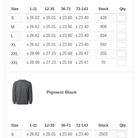
Size
1-11
12-35
36-71
72-143
144-287
Stock
288 +
Qty.
More
+
26.62
25.01
23.60
23.40
22.99
428
22.79
S
$
$
$
$
$
$
+
26.62
25.01
23.60
23.40
22.99
808
22.79
M
$
$
$
$
$
$
+
26.62
25.01
23.60
23.40
22.99
834
22.79
L
$
$
$
$
$
$
+
26.62
25.01
23.60
23.40
22.99
592
22.79
XL
$
$
$
$
$
$
+
28.99
27.23
25.69
25.47
25.03
255
24.81
2XL
$
$
$
$
$
$
+
28.99
27.23
25.69
25.47
25.03
70
24.81
3XL
$
$
$
$
$
$
Pigment Black
Size
1-11
12-35
36-71
72-143
144-287
Stock
288 +
Qty.
More
+
26.62
25.01
23.60
23.40
22.99
2503
22.79
S
$
$
$
$
$
$