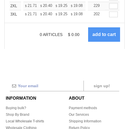
+
21.71
20.40
19.25
19.08
18.75
229
18.59
2XL
$
$
$
$
$
$
+
21.71
20.40
19.25
19.08
18.75
202
18.59
3XL
$
$
$
$
$
$
0
ARTICLES
$
0.00
sign up!
INFORMATION
ABOUT
Buying bulk?
Payment methods
Shop By Brand
Our Services
Local Wholesale T-shirts
Shipping Information
Wholesale Clothing
Return Policy