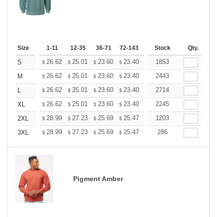
Size
1-11
12-35
36-71
72-143
144-287
Stock
288 +
Qty.
More
+
26.62
25.01
23.60
23.40
22.99
1853
22.79
S
$
$
$
$
$
$
+
26.62
25.01
23.60
23.40
22.99
2443
22.79
M
$
$
$
$
$
$
+
26.62
25.01
23.60
23.40
22.99
2714
22.79
L
$
$
$
$
$
$
+
26.62
25.01
23.60
23.40
22.99
2245
22.79
XL
$
$
$
$
$
$
+
28.99
27.23
25.69
25.47
25.03
1203
24.81
2XL
$
$
$
$
$
$
+
28.99
27.23
25.69
25.47
25.03
286
24.81
3XL
$
$
$
$
$
$
Pigment Amber