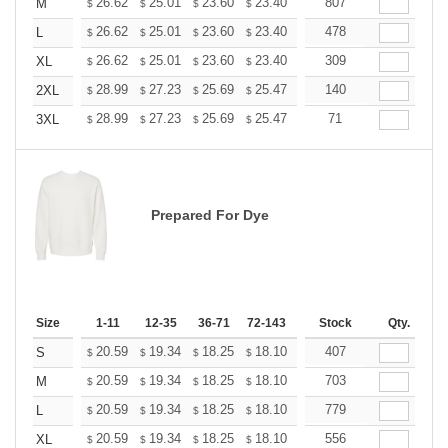
+
26.62
25.01
23.60
23.40
22.99
807
22.79
M
$
$
$
$
$
$
+
26.62
25.01
23.60
23.40
22.99
478
22.79
L
$
$
$
$
$
$
+
26.62
25.01
23.60
23.40
22.99
309
22.79
XL
$
$
$
$
$
$
+
28.99
27.23
25.69
25.47
25.03
140
24.81
2XL
$
$
$
$
$
$
+
28.99
27.23
25.69
25.47
25.03
71
24.81
3XL
$
$
$
$
$
$
Prepared For Dye
Size
1-11
12-35
36-71
72-143
144-287
Stock
288 +
Qty.
More
+
20.59
19.34
18.25
18.10
17.78
407
17.63
S
$
$
$
$
$
$
+
20.59
19.34
18.25
18.10
17.78
703
17.63
M
$
$
$
$
$
$
+
20.59
19.34
18.25
18.10
17.78
779
17.63
L
$
$
$
$
$
$
+
20.59
19.34
18.25
18.10
17.78
556
17.63
XL
$
$
$
$
$
$