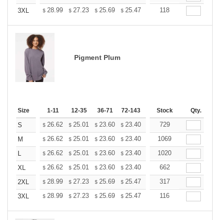
+
28.99
27.23
25.69
25.47
25.03
118
24.81
3XL
$
$
$
$
$
$
Pigment Plum
Size
1-11
12-35
36-71
72-143
144-287
Stock
288 +
Qty.
More
+
26.62
25.01
23.60
23.40
22.99
729
22.79
S
$
$
$
$
$
$
+
26.62
25.01
23.60
23.40
22.99
1069
22.79
M
$
$
$
$
$
$
+
26.62
25.01
23.60
23.40
22.99
1020
22.79
L
$
$
$
$
$
$
+
26.62
25.01
23.60
23.40
22.99
662
22.79
XL
$
$
$
$
$
$
+
28.99
27.23
25.69
25.47
25.03
317
24.81
2XL
$
$
$
$
$
$
+
28.99
27.23
25.69
25.47
25.03
116
24.81
3XL
$
$
$
$
$
$