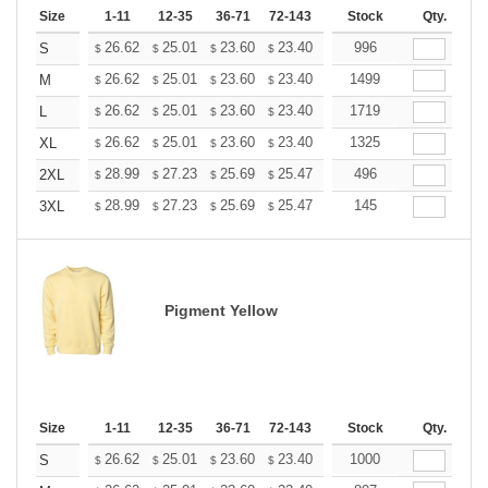
Size
1-11
12-35
36-71
72-143
144-287
Stock
288 +
Qty.
More
+
26.62
25.01
23.60
23.40
22.99
996
22.79
S
$
$
$
$
$
$
+
26.62
25.01
23.60
23.40
22.99
1499
22.79
M
$
$
$
$
$
$
+
26.62
25.01
23.60
23.40
22.99
1719
22.79
L
$
$
$
$
$
$
+
26.62
25.01
23.60
23.40
22.99
1325
22.79
XL
$
$
$
$
$
$
+
28.99
27.23
25.69
25.47
25.03
496
24.81
2XL
$
$
$
$
$
$
+
28.99
27.23
25.69
25.47
25.03
145
24.81
3XL
$
$
$
$
$
$
Pigment Yellow
Size
1-11
12-35
36-71
72-143
144-287
Stock
288 +
Qty.
More
+
26.62
25.01
23.60
23.40
22.99
1000
22.79
S
$
$
$
$
$
$