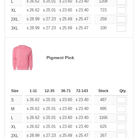
+
26.62
25.01
23.60
23.40
22.99
1208
22.79
L
$
$
$
$
$
$
+
26.62
25.01
23.60
23.40
22.99
723
22.79
XL
$
$
$
$
$
$
+
28.99
27.23
25.69
25.47
25.03
259
24.81
2XL
$
$
$
$
$
$
+
28.99
27.23
25.69
25.47
25.03
100
24.81
3XL
$
$
$
$
$
$
Pigment Pink
Size
1-11
12-35
36-71
72-143
144-287
Stock
288 +
Qty.
More
+
26.62
25.01
23.60
23.40
22.99
487
22.79
S
$
$
$
$
$
$
+
26.62
25.01
23.60
23.40
22.99
895
22.79
M
$
$
$
$
$
$
+
26.62
25.01
23.60
23.40
22.99
1166
22.79
L
$
$
$
$
$
$
+
26.62
25.01
23.60
23.40
22.99
625
22.79
XL
$
$
$
$
$
$
+
28.99
27.23
25.69
25.47
25.03
267
24.81
2XL
$
$
$
$
$
$