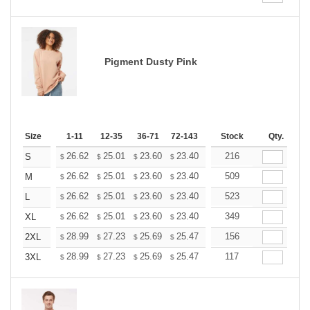
Pigment Dusty Pink
Size
1-11
12-35
36-71
72-143
144-287
Stock
288 +
Qty.
More
+
26.62
25.01
23.60
23.40
22.99
216
22.79
S
$
$
$
$
$
$
+
26.62
25.01
23.60
23.40
22.99
509
22.79
M
$
$
$
$
$
$
+
26.62
25.01
23.60
23.40
22.99
523
22.79
L
$
$
$
$
$
$
+
26.62
25.01
23.60
23.40
22.99
349
22.79
XL
$
$
$
$
$
$
+
28.99
27.23
25.69
25.47
25.03
156
24.81
2XL
$
$
$
$
$
$
+
28.99
27.23
25.69
25.47
25.03
117
24.81
3XL
$
$
$
$
$
$