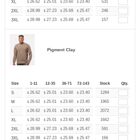
+
26.62
25.01
23.60
23.40
22.99
531
22.79
XL
$
$
$
$
$
$
+
28.99
27.23
25.69
25.47
25.03
246
24.81
2XL
$
$
$
$
$
$
+
28.99
27.23
25.69
25.47
25.03
157
24.81
3XL
$
$
$
$
$
$
Pigment Clay
Size
1-11
12-35
36-71
72-143
144-287
Stock
288 +
Qty.
More
+
26.62
25.01
23.60
23.40
22.99
1284
22.79
S
$
$
$
$
$
$
+
26.62
25.01
23.60
23.40
22.99
1965
22.79
M
$
$
$
$
$
$
+
26.62
25.01
23.60
23.40
22.99
2072
22.79
L
$
$
$
$
$
$
+
26.62
25.01
23.60
23.40
22.99
1662
22.79
XL
$
$
$
$
$
$
+
28.99
27.23
25.69
25.47
25.03
591
24.81
2XL
$
$
$
$
$
$
+
28.99
27.23
25.69
25.47
25.03
166
24.81
3XL
$
$
$
$
$
$