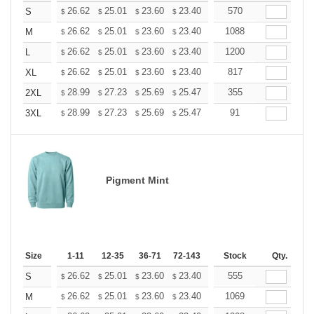
+
26.62
25.01
23.60
23.40
22.99
570
22.79
S
$
$
$
$
$
$
+
26.62
25.01
23.60
23.40
22.99
1088
22.79
M
$
$
$
$
$
$
+
26.62
25.01
23.60
23.40
22.99
1200
22.79
L
$
$
$
$
$
$
+
26.62
25.01
23.60
23.40
22.99
817
22.79
XL
$
$
$
$
$
$
+
28.99
27.23
25.69
25.47
25.03
355
24.81
2XL
$
$
$
$
$
$
+
28.99
27.23
25.69
25.47
25.03
91
24.81
3XL
$
$
$
$
$
$
Pigment Mint
Size
1-11
12-35
36-71
72-143
144-287
Stock
288 +
Qty.
More
+
26.62
25.01
23.60
23.40
22.99
555
22.79
S
$
$
$
$
$
$
+
26.62
25.01
23.60
23.40
22.99
1069
22.79
M
$
$
$
$
$
$