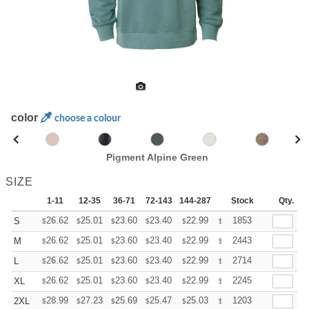
color
choose a colour
Pigment Alpine Green
SIZE
1-11
12-35
36-71
72-143
144-287
288 +
Stock
More
Qty.
+
26.62
25.01
23.60
23.40
22.99
22.79
1853
S
$
$
$
$
$
$
+
26.62
25.01
23.60
23.40
22.99
22.79
2443
M
$
$
$
$
$
$
+
26.62
25.01
23.60
23.40
22.99
22.79
2714
L
$
$
$
$
$
$
+
26.62
25.01
23.60
23.40
22.99
22.79
2245
XL
$
$
$
$
$
$
+
28.99
27.23
25.69
25.47
25.03
24.81
1203
2XL
$
$
$
$
$
$