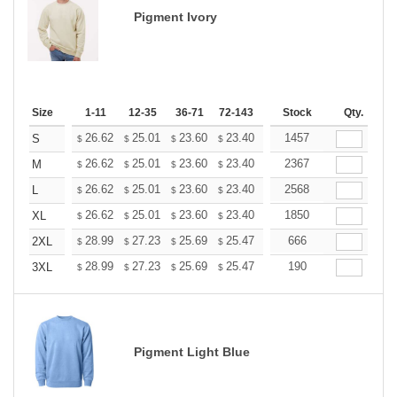
Pigment Ivory
Size
1-11
12-35
36-71
72-143
144-287
Stock
288 +
Qty.
More
+
26.62
25.01
23.60
23.40
22.99
1457
22.79
S
$
$
$
$
$
$
+
26.62
25.01
23.60
23.40
22.99
2367
22.79
M
$
$
$
$
$
$
+
26.62
25.01
23.60
23.40
22.99
2568
22.79
L
$
$
$
$
$
$
+
26.62
25.01
23.60
23.40
22.99
1850
22.79
XL
$
$
$
$
$
$
+
28.99
27.23
25.69
25.47
25.03
666
24.81
2XL
$
$
$
$
$
$
+
28.99
27.23
25.69
25.47
25.03
190
24.81
3XL
$
$
$
$
$
$
Pigment Light Blue