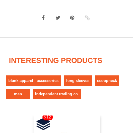
INTERESTING PRODUCTS
blank apparel | accessories
long sleeves
scoopneck
men
independent trading co.
x12