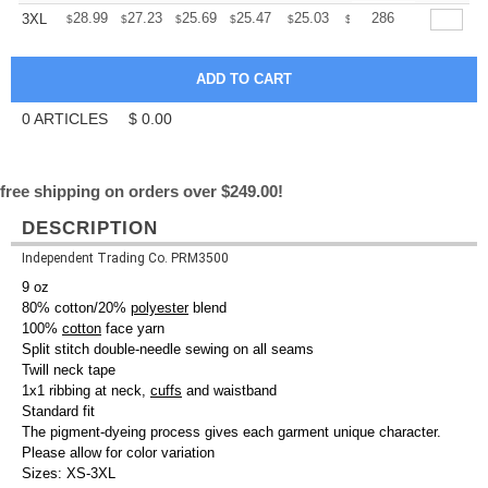
+
28.99
27.23
25.69
25.47
25.03
24.81
286
3XL
$
$
$
$
$
$
0
ARTICLES
$
0.00
free shipping on orders over $249.00!
DESCRIPTION
Independent Trading Co. PRM3500
9 oz
80% cotton/20%
polyester
blend
100%
cotton
face yarn
Split stitch double-needle sewing on all seams
Twill neck tape
1x1 ribbing at neck,
cuffs
and waistband
Standard fit
The pigment-dyeing process gives each garment unique character.
Please allow for color variation
Sizes: XS-3XL