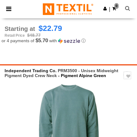
×
Ntextil App
0
Get the app
|
Better prices on app!
$22.79
Starting at
$48.77
Retail Price
$5.70
or 4 payments of
with
ⓘ
Independent Trading Co.
PRM3500 - Unisex Midweight
Pigment Dyed Crew Neck
- Pigment Alpine Green
Previous
Next