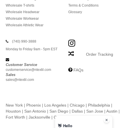
Wholesale T-shirts
Terms & Conditions
Wholesale Headwear
Glossary
Wholesale Workwear
Wholesale Athletic Wear
(740) 990-3888
Monday to Friday 9am - 5pm EST
Order Tracking
Customer Service
customerservice@ntextil.com
FAQs
Sales
sales@ntextil.com
New York
|
Phoenix
|
Los Angeles
|
Chicago
|
Philadelphia
|
Houston
|
San Antonio
|
San Diego
|
Dallas
|
San Jose
|
Austin
|
Fort Worth
|
Jacksonville
|
Columbus
|
Charlotte
👋
Hello