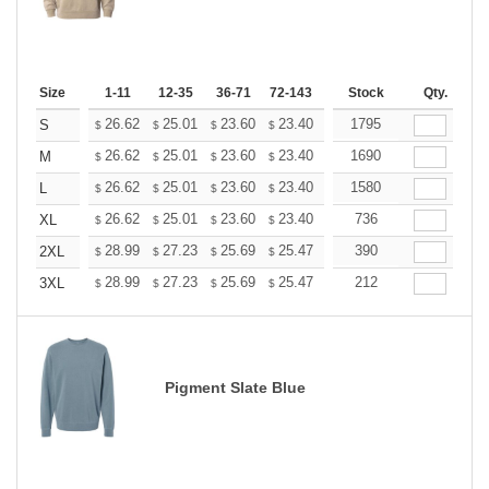
Size
1-11
12-35
36-71
72-143
144-287
Stock
288 +
Qty.
More
+
26.62
25.01
23.60
23.40
22.99
1795
22.79
S
$
$
$
$
$
$
+
26.62
25.01
23.60
23.40
22.99
1690
22.79
M
$
$
$
$
$
$
+
26.62
25.01
23.60
23.40
22.99
1580
22.79
L
$
$
$
$
$
$
+
26.62
25.01
23.60
23.40
22.99
736
22.79
XL
$
$
$
$
$
$
+
28.99
27.23
25.69
25.47
25.03
390
24.81
2XL
$
$
$
$
$
$
+
28.99
27.23
25.69
25.47
25.03
212
24.81
3XL
$
$
$
$
$
$
Pigment Slate Blue