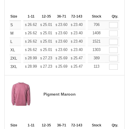
Size
1-11
12-35
36-71
72-143
144-287
Stock
288 +
Qty.
More
+
26.62
25.01
23.60
23.40
22.99
706
22.79
S
$
$
$
$
$
$
+
26.62
25.01
23.60
23.40
22.99
1408
22.79
M
$
$
$
$
$
$
+
26.62
25.01
23.60
23.40
22.99
1521
22.79
L
$
$
$
$
$
$
+
26.62
25.01
23.60
23.40
22.99
1303
22.79
XL
$
$
$
$
$
$
+
28.99
27.23
25.69
25.47
25.03
389
24.81
2XL
$
$
$
$
$
$
+
28.99
27.23
25.69
25.47
25.03
113
24.81
3XL
$
$
$
$
$
$
Pigment Maroon
Size
1-11
12-35
36-71
72-143
144-287
Stock
288 +
Qty.
More