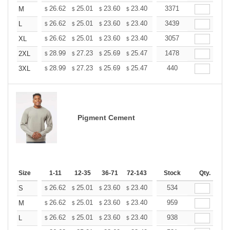
+
26.62
25.01
23.60
23.40
22.99
3371
22.79
M
$
$
$
$
$
$
+
26.62
25.01
23.60
23.40
22.99
3439
22.79
L
$
$
$
$
$
$
+
26.62
25.01
23.60
23.40
22.99
3057
22.79
XL
$
$
$
$
$
$
+
28.99
27.23
25.69
25.47
25.03
1478
24.81
2XL
$
$
$
$
$
$
+
28.99
27.23
25.69
25.47
25.03
440
24.81
3XL
$
$
$
$
$
$
Pigment Cement
Size
1-11
12-35
36-71
72-143
144-287
Stock
288 +
Qty.
More
+
26.62
25.01
23.60
23.40
22.99
534
22.79
S
$
$
$
$
$
$
+
26.62
25.01
23.60
23.40
22.99
959
22.79
M
$
$
$
$
$
$
+
26.62
25.01
23.60
23.40
22.99
938
22.79
L
$
$
$
$
$
$