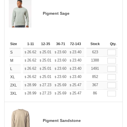
Pigment Sage
Size
1-11
12-35
36-71
72-143
144-287
Stock
288 +
Qty.
More
+
26.62
25.01
23.60
23.40
22.99
623
22.79
S
$
$
$
$
$
$
+
26.62
25.01
23.60
23.40
22.99
1388
22.79
M
$
$
$
$
$
$
+
26.62
25.01
23.60
23.40
22.99
1491
22.79
L
$
$
$
$
$
$
+
26.62
25.01
23.60
23.40
22.99
852
22.79
XL
$
$
$
$
$
$
+
28.99
27.23
25.69
25.47
25.03
367
24.81
2XL
$
$
$
$
$
$
+
28.99
27.23
25.69
25.47
25.03
86
24.81
3XL
$
$
$
$
$
$
Pigment Sandstone