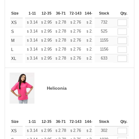
Size
1-11
12-35
36-71
72-143
144-287
Stock
288 +
More
Qty.
+
3.14
2.95
2.78
2.76
2.71
732
2.69
XS
$
$
$
$
$
$
+
3.14
2.95
2.78
2.76
2.71
525
2.69
S
$
$
$
$
$
$
+
3.14
2.95
2.78
2.76
2.71
1155
2.69
M
$
$
$
$
$
$
+
3.14
2.95
2.78
2.76
2.71
1156
2.69
L
$
$
$
$
$
$
+
3.14
2.95
2.78
2.76
2.71
633
2.69
XL
$
$
$
$
$
$
Heliconia
Size
1-11
12-35
36-71
72-143
144-287
Stock
288 +
More
Qty.
+
3.14
2.95
2.78
2.76
2.71
302
2.69
XS
$
$
$
$
$
$