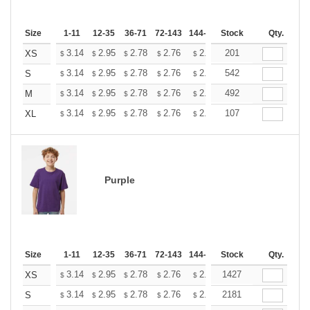
Size
1-11
12-35
36-71
72-143
144-287
Stock
288 +
More
Qty.
+
3.14
2.95
2.78
2.76
2.71
201
2.69
XS
$
$
$
$
$
$
+
3.14
2.95
2.78
2.76
2.71
542
2.69
S
$
$
$
$
$
$
+
3.14
2.95
2.78
2.76
2.71
492
2.69
M
$
$
$
$
$
$
+
3.14
2.95
2.78
2.76
2.71
107
2.69
XL
$
$
$
$
$
$
Purple
Size
1-11
12-35
36-71
72-143
144-287
Stock
288 +
More
Qty.
+
3.14
2.95
2.78
2.76
2.71
1427
2.69
XS
$
$
$
$
$
$
+
3.14
2.95
2.78
2.76
2.71
2181
2.69
S
$
$
$
$
$
$