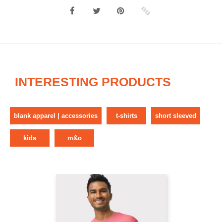
INTERESTING PRODUCTS
blank apparel | accessories
t-shirts
short sleeved
kids
m&o