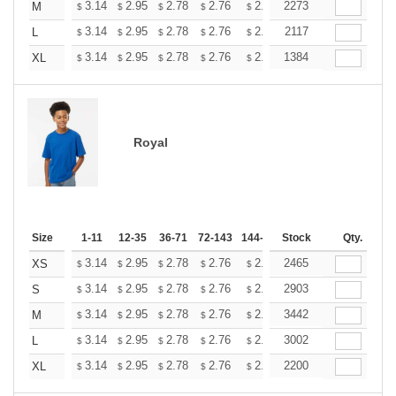
+
3.14
2.95
2.78
2.76
2.71
2273
2.69
M
$
$
$
$
$
$
+
3.14
2.95
2.78
2.76
2.71
2117
2.69
L
$
$
$
$
$
$
+
3.14
2.95
2.78
2.76
2.71
1384
2.69
XL
$
$
$
$
$
$
Royal
Size
1-11
12-35
36-71
72-143
144-287
Stock
288 +
More
Qty.
+
3.14
2.95
2.78
2.76
2.71
2465
2.69
XS
$
$
$
$
$
$
+
3.14
2.95
2.78
2.76
2.71
2903
2.69
S
$
$
$
$
$
$
+
3.14
2.95
2.78
2.76
2.71
3442
2.69
M
$
$
$
$
$
$
+
3.14
2.95
2.78
2.76
2.71
3002
2.69
L
$
$
$
$
$
$
+
3.14
2.95
2.78
2.76
2.71
2200
2.69
XL
$
$
$
$
$
$