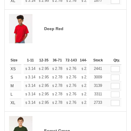
+
3.14
2.95
2.78
2.76
2.71
1877
2.69
XL
$
$
$
$
$
$
Deep Red
Size
1-11
12-35
36-71
72-143
144-287
Stock
288 +
More
Qty.
+
3.14
2.95
2.78
2.76
2.71
2441
2.69
XS
$
$
$
$
$
$
+
3.14
2.95
2.78
2.76
2.71
3009
2.69
S
$
$
$
$
$
$
+
3.14
2.95
2.78
2.76
2.71
3139
2.69
M
$
$
$
$
$
$
+
3.14
2.95
2.78
2.76
2.71
3311
2.69
L
$
$
$
$
$
$
+
3.14
2.95
2.78
2.76
2.71
2733
2.69
XL
$
$
$
$
$
$
Forest Green