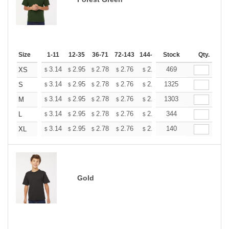
Size
1-11
12-35
36-71
72-143
144-287
Stock
288 +
More
Qty.
+
3.14
2.95
2.78
2.76
2.71
469
2.69
XS
$
$
$
$
$
$
+
3.14
2.95
2.78
2.76
2.71
1325
2.69
S
$
$
$
$
$
$
+
3.14
2.95
2.78
2.76
2.71
1303
2.69
M
$
$
$
$
$
$
+
3.14
2.95
2.78
2.76
2.71
344
2.69
L
$
$
$
$
$
$
+
3.14
2.95
2.78
2.76
2.71
140
2.69
XL
$
$
$
$
$
$
Gold