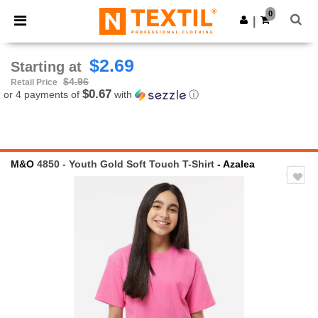
×
Ntextil App
0
Get the app
|
Better prices on app!
$2.69
Starting at
$4.96
Retail Price
$0.67
or 4 payments of
with
ⓘ
M&O
4850 - Youth Gold Soft Touch T-Shirt
- Azalea
Previous
Next