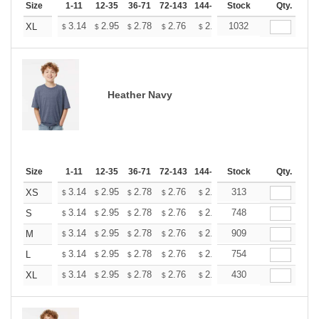
Size
1-11
12-35
36-71
72-143
144-287
Stock
288 +
More
Qty.
+
3.14
2.95
2.78
2.76
2.71
1032
2.69
XL
$
$
$
$
$
$
Heather Navy
Size
1-11
12-35
36-71
72-143
144-287
Stock
288 +
More
Qty.
+
3.14
2.95
2.78
2.76
2.71
313
2.69
XS
$
$
$
$
$
$
+
3.14
2.95
2.78
2.76
2.71
748
2.69
S
$
$
$
$
$
$
+
3.14
2.95
2.78
2.76
2.71
909
2.69
M
$
$
$
$
$
$
+
3.14
2.95
2.78
2.76
2.71
754
2.69
L
$
$
$
$
$
$
+
3.14
2.95
2.78
2.76
2.71
430
2.69
XL
$
$
$
$
$
$