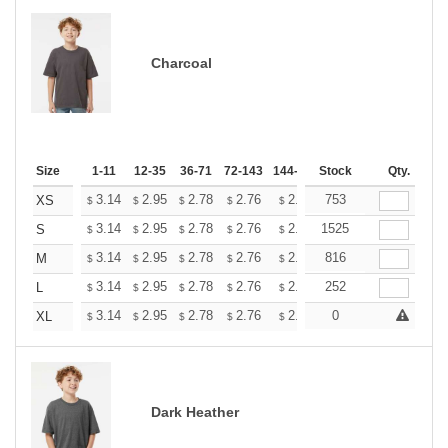
Charcoal
Size
1-11
12-35
36-71
72-143
144-287
Stock
288 +
More
Qty.
+
3.14
2.95
2.78
2.76
2.71
753
2.69
XS
$
$
$
$
$
$
+
3.14
2.95
2.78
2.76
2.71
1525
2.69
S
$
$
$
$
$
$
+
3.14
2.95
2.78
2.76
2.71
816
2.69
M
$
$
$
$
$
$
+
3.14
2.95
2.78
2.76
2.71
252
2.69
L
$
$
$
$
$
$
+
3.14
2.95
2.78
2.76
2.71
0
2.69
XL
$
$
$
$
$
$
Dark Heather