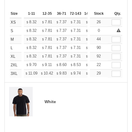
Size
1-11
12-35
36-71
72-143
144-287
Stock
288 +
Qty.
More
+
8.32
7.81
7.37
7.31
7.18
26
7.12
XS
$
$
$
$
$
$
+
8.32
7.81
7.37
7.31
7.18
0
7.12
S
$
$
$
$
$
$
+
8.32
7.81
7.37
7.31
7.18
44
7.12
M
$
$
$
$
$
$
+
8.32
7.81
7.37
7.31
7.18
90
7.12
L
$
$
$
$
$
$
+
8.32
7.81
7.37
7.31
7.18
92
7.12
XL
$
$
$
$
$
$
+
9.70
9.11
8.60
8.53
8.38
22
8.31
2XL
$
$
$
$
$
$
+
11.09
10.42
9.83
9.74
9.58
29
9.49
3XL
$
$
$
$
$
$
White