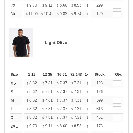
+
9.70
9.11
8.60
8.53
8.38
299
8.31
2XL
$
$
$
$
$
$
+
11.09
10.42
9.83
9.74
9.58
129
9.49
3XL
$
$
$
$
$
$
Light Olive
Size
1-11
12-35
36-71
72-143
144-287
Stock
288 +
Qty.
More
+
8.32
7.81
7.37
7.31
7.18
123
7.12
XS
$
$
$
$
$
$
+
8.32
7.81
7.37
7.31
7.18
126
7.12
S
$
$
$
$
$
$
+
8.32
7.81
7.37
7.31
7.18
399
7.12
M
$
$
$
$
$
$
+
8.32
7.81
7.37
7.31
7.18
613
7.12
L
$
$
$
$
$
$
+
8.32
7.81
7.37
7.31
7.18
461
7.12
XL
$
$
$
$
$
$
+
9.70
9.11
8.60
8.53
8.38
173
8.31
2XL
$
$
$
$
$
$