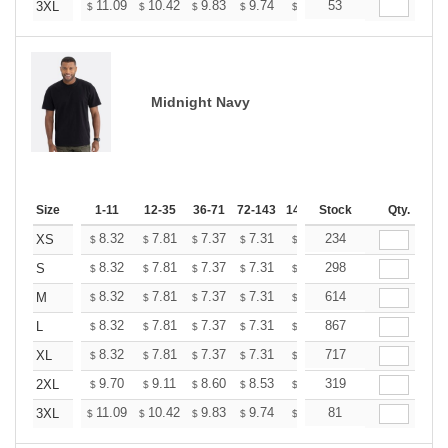
+
11.09
10.42
9.83
9.74
9.58
53
9.49
3XL
$
$
$
$
$
$
Midnight Navy
Size
1-11
12-35
36-71
72-143
144-287
Stock
288 +
Qty.
More
+
8.32
7.81
7.37
7.31
7.18
234
7.12
XS
$
$
$
$
$
$
+
8.32
7.81
7.37
7.31
7.18
298
7.12
S
$
$
$
$
$
$
+
8.32
7.81
7.37
7.31
7.18
614
7.12
M
$
$
$
$
$
$
+
8.32
7.81
7.37
7.31
7.18
867
7.12
L
$
$
$
$
$
$
+
8.32
7.81
7.37
7.31
7.18
717
7.12
XL
$
$
$
$
$
$
+
9.70
9.11
8.60
8.53
8.38
319
8.31
2XL
$
$
$
$
$
$
+
11.09
10.42
9.83
9.74
9.58
81
9.49
3XL
$
$
$
$
$
$