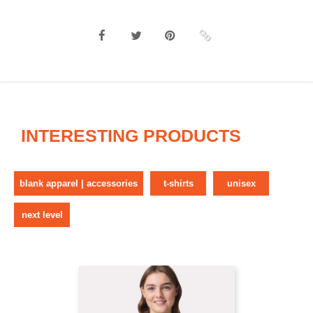
INTERESTING PRODUCTS
blank apparel | accessories
t-shirts
unisex
next level