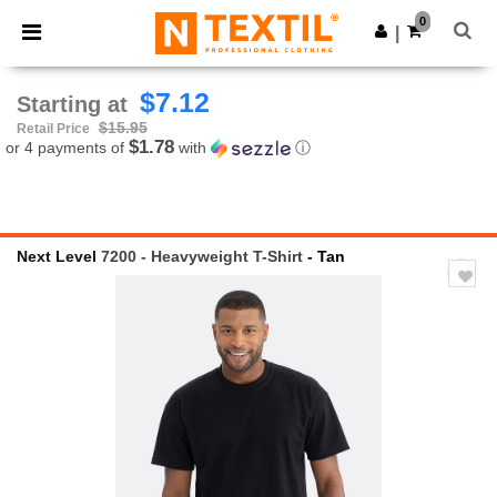
×
Ntextil App
0
Get the app
|
Better prices on app!
$7.12
Starting at
$15.95
Retail Price
$1.78
or 4 payments of
with
ⓘ
Next Level
7200 - Heavyweight T-Shirt
- Tan