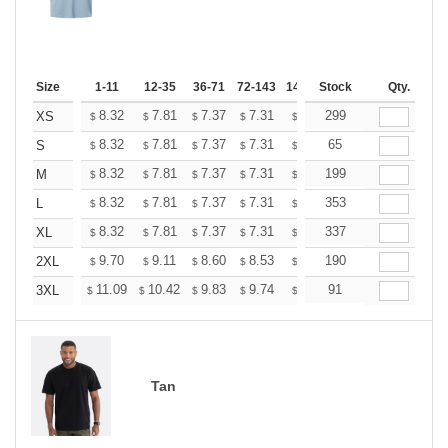
Size
1-11
12-35
36-71
72-143
144-287
Stock
288 +
Qty.
More
+
8.32
7.81
7.37
7.31
7.18
299
7.12
XS
$
$
$
$
$
$
+
8.32
7.81
7.37
7.31
7.18
65
7.12
S
$
$
$
$
$
$
+
8.32
7.81
7.37
7.31
7.18
199
7.12
M
$
$
$
$
$
$
+
8.32
7.81
7.37
7.31
7.18
353
7.12
L
$
$
$
$
$
$
+
8.32
7.81
7.37
7.31
7.18
337
7.12
XL
$
$
$
$
$
$
+
9.70
9.11
8.60
8.53
8.38
190
8.31
2XL
$
$
$
$
$
$
+
11.09
10.42
9.83
9.74
9.58
91
9.49
3XL
$
$
$
$
$
$
Tan