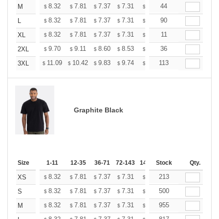
+
8.32
7.81
7.37
7.31
7.18
44
7.12
M
$
$
$
$
$
$
+
8.32
7.81
7.37
7.31
7.18
90
7.12
L
$
$
$
$
$
$
+
8.32
7.81
7.37
7.31
7.18
11
7.12
XL
$
$
$
$
$
$
+
9.70
9.11
8.60
8.53
8.38
36
8.31
2XL
$
$
$
$
$
$
+
11.09
10.42
9.83
9.74
9.58
113
9.49
3XL
$
$
$
$
$
$
Graphite Black
Size
1-11
12-35
36-71
72-143
144-287
Stock
288 +
Qty.
More
+
8.32
7.81
7.37
7.31
7.18
213
7.12
XS
$
$
$
$
$
$
+
8.32
7.81
7.37
7.31
7.18
500
7.12
S
$
$
$
$
$
$
+
8.32
7.81
7.37
7.31
7.18
955
7.12
M
$
$
$
$
$
$