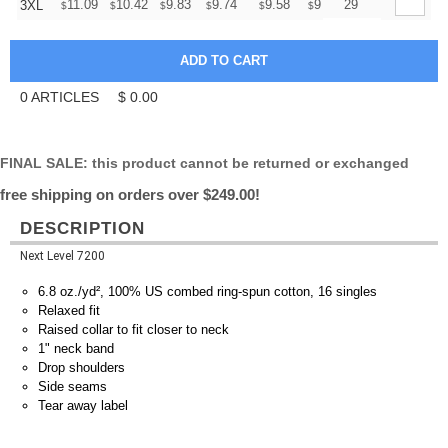
+
11.09
10.42
9.83
9.74
9.58
9.49
29
3XL
$
$
$
$
$
$
0
ARTICLES
$
0.00
FINAL SALE: this product cannot be returned or exchanged
free shipping on orders over $249.00!
DESCRIPTION
Next Level 7200
6.8 oz./yd², 100% US combed ring-spun cotton, 16 singles
Relaxed fit
Raised collar to fit closer to neck
1" neck band
Drop shoulders
Side seams
Tear away label