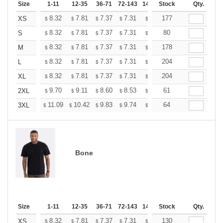
Size
1-11
12-35
36-71
72-143
144-287
Stock
288 +
Qty.
More
+
8.32
7.81
7.37
7.31
7.18
177
7.12
XS
$
$
$
$
$
$
+
8.32
7.81
7.37
7.31
7.18
80
7.12
S
$
$
$
$
$
$
+
8.32
7.81
7.37
7.31
7.18
178
7.12
M
$
$
$
$
$
$
+
8.32
7.81
7.37
7.31
7.18
204
7.12
L
$
$
$
$
$
$
+
8.32
7.81
7.37
7.31
7.18
204
7.12
XL
$
$
$
$
$
$
+
9.70
9.11
8.60
8.53
8.38
61
8.31
2XL
$
$
$
$
$
$
+
11.09
10.42
9.83
9.74
9.58
64
9.49
3XL
$
$
$
$
$
$
Bone
Size
1-11
12-35
36-71
72-143
144-287
Stock
288 +
Qty.
More
+
8.32
7.81
7.37
7.31
7.18
130
7.12
XS
$
$
$
$
$
$