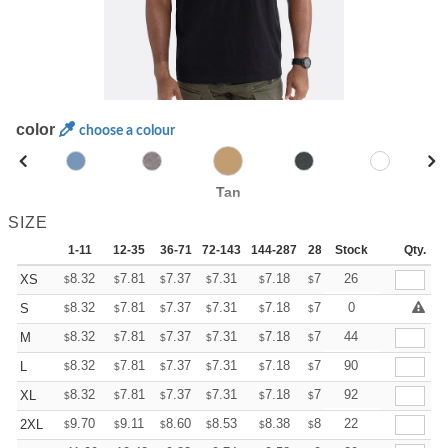
color
choose a colour
Tan
SIZE
1-11
12-35
36-71
72-143
144-287
288 +
Stock
More
Qty.
+
8.32
7.81
7.37
7.31
7.18
7.12
26
XS
$
$
$
$
$
$
+
8.32
7.81
7.37
7.31
7.18
7.12
0
S
$
$
$
$
$
$
+
8.32
7.81
7.37
7.31
7.18
7.12
44
M
$
$
$
$
$
$
+
8.32
7.81
7.37
7.31
7.18
7.12
90
L
$
$
$
$
$
$
+
8.32
7.81
7.37
7.31
7.18
7.12
92
XL
$
$
$
$
$
$
+
9.70
9.11
8.60
8.53
8.38
8.31
22
2XL
$
$
$
$
$
$