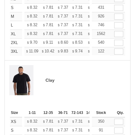
+
8.32
7.81
7.37
7.31
7.18
431
7.12
S
$
$
$
$
$
$
+
8.32
7.81
7.37
7.31
7.18
926
7.12
M
$
$
$
$
$
$
+
8.32
7.81
7.37
7.31
7.18
746
7.12
L
$
$
$
$
$
$
+
8.32
7.81
7.37
7.31
7.18
1562
7.12
XL
$
$
$
$
$
$
+
9.70
9.11
8.60
8.53
8.38
540
8.31
2XL
$
$
$
$
$
$
+
11.09
10.42
9.83
9.74
9.58
122
9.49
3XL
$
$
$
$
$
$
Clay
Size
1-11
12-35
36-71
72-143
144-287
Stock
288 +
Qty.
More
+
8.32
7.81
7.37
7.31
7.18
350
7.12
XS
$
$
$
$
$
$
+
8.32
7.81
7.37
7.31
7.18
91
7.12
S
$
$
$
$
$
$