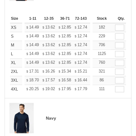
Size
1-11
12-35
36-71
72-143
144-287
Stock
288 +
Qty.
More
+
14.49
13.62
12.85
12.74
12.52
182
12.41
XS
$
$
$
$
$
$
+
14.49
13.62
12.85
12.74
12.52
229
12.41
S
$
$
$
$
$
$
+
14.49
13.62
12.85
12.74
12.52
706
12.41
M
$
$
$
$
$
$
+
14.49
13.62
12.85
12.74
12.52
1125
12.41
L
$
$
$
$
$
$
+
14.49
13.62
12.85
12.74
12.52
760
12.41
XL
$
$
$
$
$
$
+
17.31
16.26
15.34
15.21
14.95
321
14.81
2XL
$
$
$
$
$
$
+
18.70
17.57
16.58
16.44
16.15
86
16.01
3XL
$
$
$
$
$
$
+
20.25
19.02
17.95
17.79
17.49
111
17.33
4XL
$
$
$
$
$
$
Navy