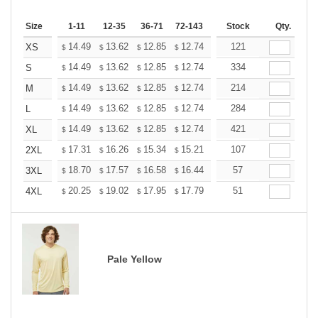
Size
1-11
12-35
36-71
72-143
144-287
Stock
288 +
Qty.
More
+
14.49
13.62
12.85
12.74
12.52
121
12.41
XS
$
$
$
$
$
$
+
14.49
13.62
12.85
12.74
12.52
334
12.41
S
$
$
$
$
$
$
+
14.49
13.62
12.85
12.74
12.52
214
12.41
M
$
$
$
$
$
$
+
14.49
13.62
12.85
12.74
12.52
284
12.41
L
$
$
$
$
$
$
+
14.49
13.62
12.85
12.74
12.52
421
12.41
XL
$
$
$
$
$
$
+
17.31
16.26
15.34
15.21
14.95
107
14.81
2XL
$
$
$
$
$
$
+
18.70
17.57
16.58
16.44
16.15
57
16.01
3XL
$
$
$
$
$
$
+
20.25
19.02
17.95
17.79
17.49
51
17.33
4XL
$
$
$
$
$
$
Pale Yellow