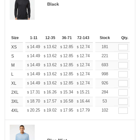
Black
Size
1-11
12-35
36-71
72-143
144-287
Stock
288 +
Qty.
More
+
14.49
13.62
12.85
12.74
12.52
181
12.41
XS
$
$
$
$
$
$
+
14.49
13.62
12.85
12.74
12.52
221
12.41
S
$
$
$
$
$
$
+
14.49
13.62
12.85
12.74
12.52
693
12.41
M
$
$
$
$
$
$
+
14.49
13.62
12.85
12.74
12.52
998
12.41
L
$
$
$
$
$
$
+
14.49
13.62
12.85
12.74
12.52
926
12.41
XL
$
$
$
$
$
$
+
17.31
16.26
15.34
15.21
14.95
284
14.81
2XL
$
$
$
$
$
$
+
18.70
17.57
16.58
16.44
16.15
53
16.01
3XL
$
$
$
$
$
$
+
20.25
19.02
17.95
17.79
17.49
102
17.33
4XL
$
$
$
$
$
$