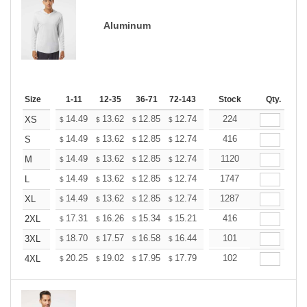
Aluminum
Size
1-11
12-35
36-71
72-143
144-287
Stock
288 +
Qty.
More
+
14.49
13.62
12.85
12.74
12.52
224
12.41
XS
$
$
$
$
$
$
+
14.49
13.62
12.85
12.74
12.52
416
12.41
S
$
$
$
$
$
$
+
14.49
13.62
12.85
12.74
12.52
1120
12.41
M
$
$
$
$
$
$
+
14.49
13.62
12.85
12.74
12.52
1747
12.41
L
$
$
$
$
$
$
+
14.49
13.62
12.85
12.74
12.52
1287
12.41
XL
$
$
$
$
$
$
+
17.31
16.26
15.34
15.21
14.95
416
14.81
2XL
$
$
$
$
$
$
+
18.70
17.57
16.58
16.44
16.15
101
16.01
3XL
$
$
$
$
$
$
+
20.25
19.02
17.95
17.79
17.49
102
17.33
4XL
$
$
$
$
$
$