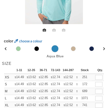
color
choose a colour
Aqua Blue
SIZE
1-11
12-35
36-71
72-143
144-287
288 +
Stock
More
Qty.
+
14.49
13.62
12.85
12.74
12.52
12.41
251
XS
$
$
$
$
$
$
+
14.49
13.62
12.85
12.74
12.52
12.41
172
S
$
$
$
$
$
$
+
14.49
13.62
12.85
12.74
12.52
12.41
689
M
$
$
$
$
$
$
+
14.49
13.62
12.85
12.74
12.52
12.41
1071
L
$
$
$
$
$
$
+
14.49
13.62
12.85
12.74
12.52
12.41
741
XL
$
$
$
$
$
$