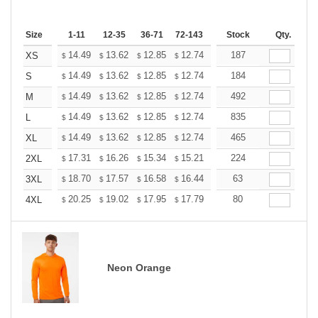
Size
1-11
12-35
36-71
72-143
144-287
Stock
288 +
Qty.
More
+
14.49
13.62
12.85
12.74
12.52
187
12.41
XS
$
$
$
$
$
$
+
14.49
13.62
12.85
12.74
12.52
184
12.41
S
$
$
$
$
$
$
+
14.49
13.62
12.85
12.74
12.52
492
12.41
M
$
$
$
$
$
$
+
14.49
13.62
12.85
12.74
12.52
835
12.41
L
$
$
$
$
$
$
+
14.49
13.62
12.85
12.74
12.52
465
12.41
XL
$
$
$
$
$
$
+
17.31
16.26
15.34
15.21
14.95
224
14.81
2XL
$
$
$
$
$
$
+
18.70
17.57
16.58
16.44
16.15
63
16.01
3XL
$
$
$
$
$
$
+
20.25
19.02
17.95
17.79
17.49
80
17.33
4XL
$
$
$
$
$
$
Neon Orange