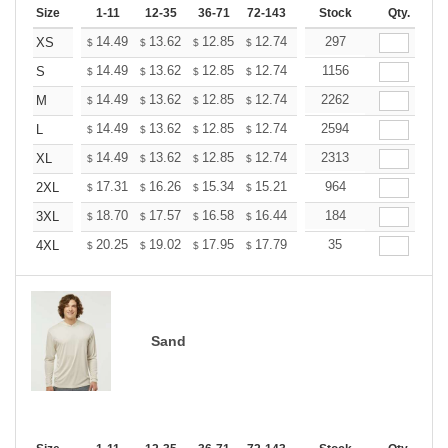
Size
1-11
12-35
36-71
72-143
144-287
Stock
288 +
Qty.
More
+
14.49
13.62
12.85
12.74
12.52
297
12.41
XS
$
$
$
$
$
$
+
14.49
13.62
12.85
12.74
12.52
1156
12.41
S
$
$
$
$
$
$
+
14.49
13.62
12.85
12.74
12.52
2262
12.41
M
$
$
$
$
$
$
+
14.49
13.62
12.85
12.74
12.52
2594
12.41
L
$
$
$
$
$
$
+
14.49
13.62
12.85
12.74
12.52
2313
12.41
XL
$
$
$
$
$
$
+
17.31
16.26
15.34
15.21
14.95
964
14.81
2XL
$
$
$
$
$
$
+
18.70
17.57
16.58
16.44
16.15
184
16.01
3XL
$
$
$
$
$
$
+
20.25
19.02
17.95
17.79
17.49
35
17.33
4XL
$
$
$
$
$
$
Sand