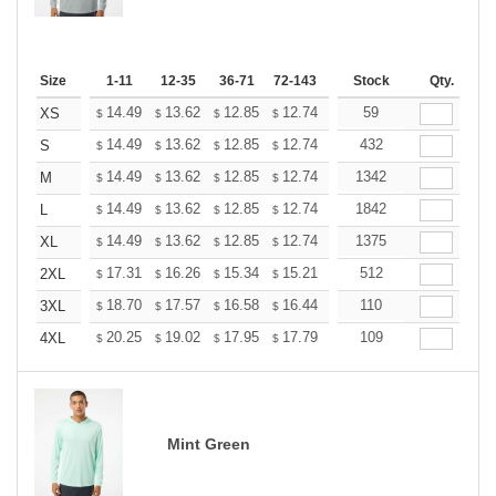
Size
1-11
12-35
36-71
72-143
144-287
Stock
288 +
Qty.
More
+
14.49
13.62
12.85
12.74
12.52
59
12.41
XS
$
$
$
$
$
$
+
14.49
13.62
12.85
12.74
12.52
432
12.41
S
$
$
$
$
$
$
+
14.49
13.62
12.85
12.74
12.52
1342
12.41
M
$
$
$
$
$
$
+
14.49
13.62
12.85
12.74
12.52
1842
12.41
L
$
$
$
$
$
$
+
14.49
13.62
12.85
12.74
12.52
1375
12.41
XL
$
$
$
$
$
$
+
17.31
16.26
15.34
15.21
14.95
512
14.81
2XL
$
$
$
$
$
$
+
18.70
17.57
16.58
16.44
16.15
110
16.01
3XL
$
$
$
$
$
$
+
20.25
19.02
17.95
17.79
17.49
109
17.33
4XL
$
$
$
$
$
$
Mint Green