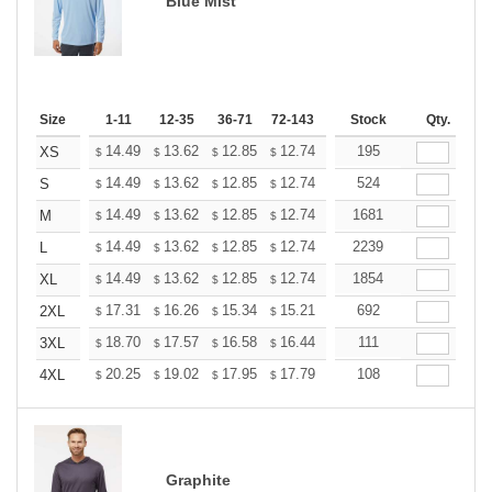
Blue Mist
Size
1-11
12-35
36-71
72-143
144-287
Stock
288 +
Qty.
More
+
14.49
13.62
12.85
12.74
12.52
195
12.41
XS
$
$
$
$
$
$
+
14.49
13.62
12.85
12.74
12.52
524
12.41
S
$
$
$
$
$
$
+
14.49
13.62
12.85
12.74
12.52
1681
12.41
M
$
$
$
$
$
$
+
14.49
13.62
12.85
12.74
12.52
2239
12.41
L
$
$
$
$
$
$
+
14.49
13.62
12.85
12.74
12.52
1854
12.41
XL
$
$
$
$
$
$
+
17.31
16.26
15.34
15.21
14.95
692
14.81
2XL
$
$
$
$
$
$
+
18.70
17.57
16.58
16.44
16.15
111
16.01
3XL
$
$
$
$
$
$
+
20.25
19.02
17.95
17.79
17.49
108
17.33
4XL
$
$
$
$
$
$
Graphite