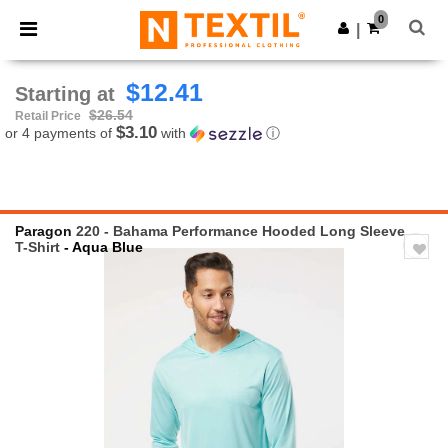
×
Ntextil App
0
Get the app
|
Better prices on app!
$12.41
Starting at
$26.54
Retail Price
$3.10
or 4 payments of
with
ⓘ
Paragon
220 - Bahama Performance Hooded Long Sleeve
T-Shirt
- Aqua Blue
Previous
Next