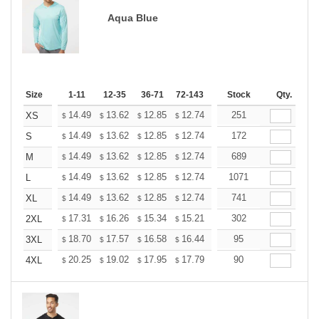
Aqua Blue
Size
1-11
12-35
36-71
72-143
144-287
Stock
288 +
Qty.
More
+
14.49
13.62
12.85
12.74
12.52
251
12.41
XS
$
$
$
$
$
$
+
14.49
13.62
12.85
12.74
12.52
172
12.41
S
$
$
$
$
$
$
+
14.49
13.62
12.85
12.74
12.52
689
12.41
M
$
$
$
$
$
$
+
14.49
13.62
12.85
12.74
12.52
1071
12.41
L
$
$
$
$
$
$
+
14.49
13.62
12.85
12.74
12.52
741
12.41
XL
$
$
$
$
$
$
+
17.31
16.26
15.34
15.21
14.95
302
14.81
2XL
$
$
$
$
$
$
+
18.70
17.57
16.58
16.44
16.15
95
16.01
3XL
$
$
$
$
$
$
+
20.25
19.02
17.95
17.79
17.49
90
17.33
4XL
$
$
$
$
$
$