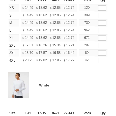
Size
1-11
12-35
36-71
72-143
144-287
Stock
288 +
Qty.
More
+
14.49
13.62
12.85
12.74
12.52
120
12.41
XS
$
$
$
$
$
$
+
14.49
13.62
12.85
12.74
12.52
309
12.41
S
$
$
$
$
$
$
+
14.49
13.62
12.85
12.74
12.52
730
12.41
M
$
$
$
$
$
$
+
14.49
13.62
12.85
12.74
12.52
962
12.41
L
$
$
$
$
$
$
+
14.49
13.62
12.85
12.74
12.52
672
12.41
XL
$
$
$
$
$
$
+
17.31
16.26
15.34
15.21
14.95
297
14.81
2XL
$
$
$
$
$
$
+
18.70
17.57
16.58
16.44
16.15
60
16.01
3XL
$
$
$
$
$
$
+
20.25
19.02
17.95
17.79
17.49
42
17.33
4XL
$
$
$
$
$
$
White
Size
1-11
12-35
36-71
72-143
144-287
Stock
288 +
Qty.
More