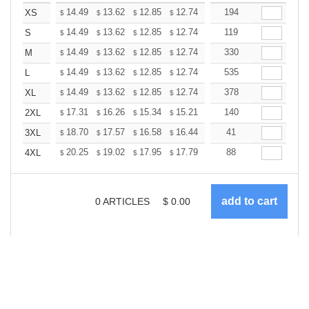
+
14.49
13.62
12.85
12.74
12.52
194
12.41
XS
$
$
$
$
$
$
+
14.49
13.62
12.85
12.74
12.52
119
12.41
S
$
$
$
$
$
$
+
14.49
13.62
12.85
12.74
12.52
330
12.41
M
$
$
$
$
$
$
+
14.49
13.62
12.85
12.74
12.52
535
12.41
L
$
$
$
$
$
$
+
14.49
13.62
12.85
12.74
12.52
378
12.41
XL
$
$
$
$
$
$
+
17.31
16.26
15.34
15.21
14.95
140
14.81
2XL
$
$
$
$
$
$
+
18.70
17.57
16.58
16.44
16.15
41
16.01
3XL
$
$
$
$
$
$
+
20.25
19.02
17.95
17.79
17.49
88
17.33
4XL
$
$
$
$
$
$
0
ARTICLES
$
0.00