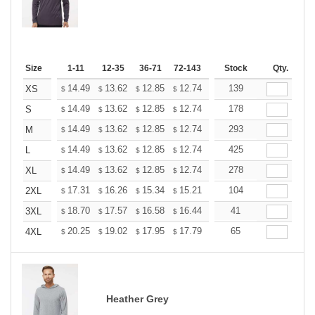
Size
1-11
12-35
36-71
72-143
144-287
Stock
288 +
Qty.
More
+
14.49
13.62
12.85
12.74
12.52
139
12.41
XS
$
$
$
$
$
$
+
14.49
13.62
12.85
12.74
12.52
178
12.41
S
$
$
$
$
$
$
+
14.49
13.62
12.85
12.74
12.52
293
12.41
M
$
$
$
$
$
$
+
14.49
13.62
12.85
12.74
12.52
425
12.41
L
$
$
$
$
$
$
+
14.49
13.62
12.85
12.74
12.52
278
12.41
XL
$
$
$
$
$
$
+
17.31
16.26
15.34
15.21
14.95
104
14.81
2XL
$
$
$
$
$
$
+
18.70
17.57
16.58
16.44
16.15
41
16.01
3XL
$
$
$
$
$
$
+
20.25
19.02
17.95
17.79
17.49
65
17.33
4XL
$
$
$
$
$
$
Heather Grey