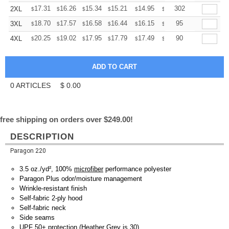
+
17.31
16.26
15.34
15.21
14.95
14.81
302
2XL
$
$
$
$
$
$
+
18.70
17.57
16.58
16.44
16.15
16.01
95
3XL
$
$
$
$
$
$
+
20.25
19.02
17.95
17.79
17.49
17.33
90
4XL
$
$
$
$
$
$
0
ARTICLES
$
0.00
free shipping on orders over $249.00!
DESCRIPTION
Paragon 220
3.5 oz./yd², 100%
microfiber
performance polyester
Paragon Plus odor/moisture management
Wrinkle-resistant finish
Self-fabric 2-ply hood
Self-fabric neck
Side seams
UPF 50+ protection (Heather Grey is 30)