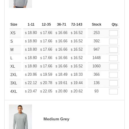
Size
1-11
12-35
36-71
72-143
144-287
Stock
288 +
Qty.
More
+
18.80
17.66
16.66
16.52
16.23
253
16.09
XS
$
$
$
$
$
$
+
18.80
17.66
16.66
16.52
16.23
392
16.09
S
$
$
$
$
$
$
+
18.80
17.66
16.66
16.52
16.23
947
16.09
M
$
$
$
$
$
$
+
18.80
17.66
16.66
16.52
16.23
1448
16.09
L
$
$
$
$
$
$
+
18.80
17.66
16.66
16.52
16.23
1060
16.09
XL
$
$
$
$
$
$
+
20.86
19.59
18.49
18.33
18.01
366
17.85
2XL
$
$
$
$
$
$
+
22.12
20.78
19.61
19.44
19.11
136
18.94
3XL
$
$
$
$
$
$
+
23.47
22.05
20.80
20.62
20.27
93
20.09
4XL
$
$
$
$
$
$
Medium Grey