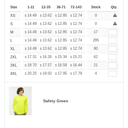
Size
1-11
12-35
36-71
72-143
144-287
Stock
288 +
Qty.
More
+
14.49
13.62
12.85
12.74
12.52
0
12.41
XS
$
$
$
$
$
$
+
14.49
13.62
12.85
12.74
12.52
0
12.41
S
$
$
$
$
$
$
+
14.49
13.62
12.85
12.74
12.52
17
12.41
M
$
$
$
$
$
$
+
14.49
13.62
12.85
12.74
12.52
285
12.41
L
$
$
$
$
$
$
+
14.49
13.62
12.85
12.74
12.52
90
12.41
XL
$
$
$
$
$
$
+
17.31
16.26
15.34
15.21
14.95
62
14.81
2XL
$
$
$
$
$
$
+
18.70
17.57
16.58
16.44
16.15
21
16.01
3XL
$
$
$
$
$
$
+
20.25
19.02
17.95
17.79
17.49
4
17.33
4XL
$
$
$
$
$
$
Safety Green