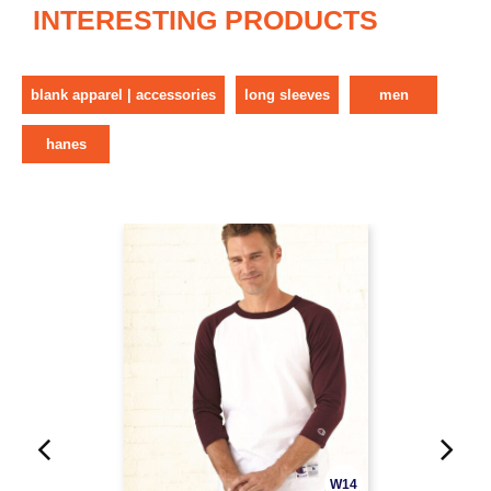
INTERESTING PRODUCTS
blank apparel | accessories
long sleeves
men
hanes
W14