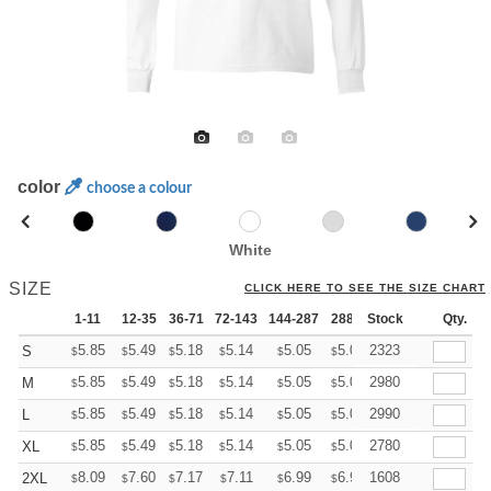
color
choose a colour
White
SIZE
CLICK HERE TO SEE THE SIZE CHART
1-11
12-35
36-71
72-143
144-287
288 +
Stock
More
Qty.
+
5.85
5.49
5.18
5.14
5.05
5.01
2323
S
$
$
$
$
$
$
+
5.85
5.49
5.18
5.14
5.05
5.01
2980
M
$
$
$
$
$
$
+
5.85
5.49
5.18
5.14
5.05
5.01
2990
L
$
$
$
$
$
$
+
5.85
5.49
5.18
5.14
5.05
5.01
2780
XL
$
$
$
$
$
$
+
8.09
7.60
7.17
7.11
6.99
6.93
1608
2XL
$
$
$
$
$
$