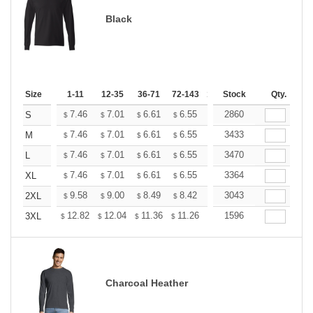
Black
Size
1-11
12-35
36-71
72-143
144-287
Stock
288 +
Qty.
More
+
7.46
7.01
6.61
6.55
6.44
2860
6.38
S
$
$
$
$
$
$
+
7.46
7.01
6.61
6.55
6.44
3433
6.38
M
$
$
$
$
$
$
+
7.46
7.01
6.61
6.55
6.44
3470
6.38
L
$
$
$
$
$
$
+
7.46
7.01
6.61
6.55
6.44
3364
6.38
XL
$
$
$
$
$
$
+
9.58
9.00
8.49
8.42
8.28
3043
8.20
2XL
$
$
$
$
$
$
+
12.82
12.04
11.36
11.26
11.07
1596
10.97
3XL
$
$
$
$
$
$
Charcoal Heather