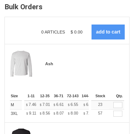
Bulk Orders
0
ARTICLES
$
0.00
Ash
Size
1-11
12-35
36-71
72-143
144-287
Stock
288 +
More
Qty.
+
7.46
7.01
6.61
6.55
6.44
23
6.38
M
$
$
$
$
$
$
+
9.11
8.56
8.07
8.00
7.87
57
7.80
3XL
$
$
$
$
$
$