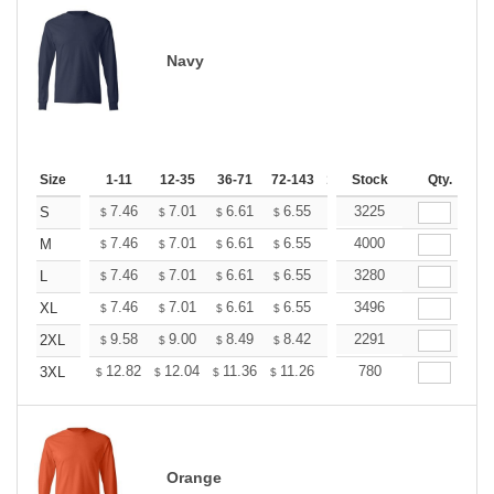
Navy
Size
1-11
12-35
36-71
72-143
144-287
Stock
288 +
Qty.
More
+
7.46
7.01
6.61
6.55
6.44
3225
6.38
S
$
$
$
$
$
$
+
7.46
7.01
6.61
6.55
6.44
4000
6.38
M
$
$
$
$
$
$
+
7.46
7.01
6.61
6.55
6.44
3280
6.38
L
$
$
$
$
$
$
+
7.46
7.01
6.61
6.55
6.44
3496
6.38
XL
$
$
$
$
$
$
+
9.58
9.00
8.49
8.42
8.28
2291
8.20
2XL
$
$
$
$
$
$
+
12.82
12.04
11.36
11.26
11.07
780
10.97
3XL
$
$
$
$
$
$
Orange