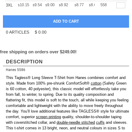
+
10.15
9.54
9.00
8.92
8.77
8.69
558
3XL
$
$
$
$
$
$
0
ARTICLES
$
0.00
free shipping on orders over $249.00!
DESCRIPTION
Hanes 5586
This Tagless® Long Sleeve T-Shirt from Hanes combines comfort and
style. Made from 100% pre-shrunk ComfortSoft®
cotton
(Safety Green
is 60 cotton, 40 polyester), this classic model will effortlessly take you
from fall, to winter, to spring. Due to its quality composition and
flattering fit, this model is soft to the touch, all while keeping you feeling
comfortable and lightweight with the ability to move freely throughout
the day. You’ll love additional features like TAGLESS® style for ultimate
comfort, superior
screen printing
quality, shoulder-to-shoulder taping
with coverstitched collar, and
double-needle stitched
cuffs
and sleeves.
This t-shirt comes in 13 bright, neon, and neutral colours in sizes S to