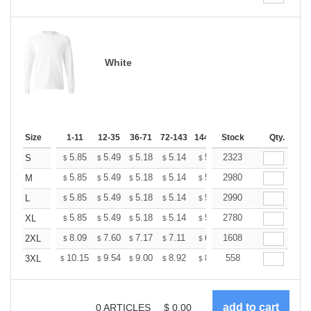
White
Size
1-11
12-35
36-71
72-143
144-287
Stock
288 +
More
Qty.
+
5.85
5.49
5.18
5.14
5.05
2323
5.01
S
$
$
$
$
$
$
+
5.85
5.49
5.18
5.14
5.05
2980
5.01
M
$
$
$
$
$
$
+
5.85
5.49
5.18
5.14
5.05
2990
5.01
L
$
$
$
$
$
$
+
5.85
5.49
5.18
5.14
5.05
2780
5.01
XL
$
$
$
$
$
$
+
8.09
7.60
7.17
7.11
6.99
1608
6.93
2XL
$
$
$
$
$
$
+
10.15
9.54
9.00
8.92
8.77
558
8.69
3XL
$
$
$
$
$
$
0
ARTICLES
$
0.00