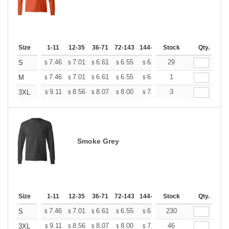
Size
1-11
12-35
36-71
72-143
144-287
Stock
288 +
More
Qty.
+
7.46
7.01
6.61
6.55
6.44
29
6.38
S
$
$
$
$
$
$
+
7.46
7.01
6.61
6.55
6.44
1
6.38
M
$
$
$
$
$
$
+
9.11
8.56
8.07
8.00
7.87
3
7.80
3XL
$
$
$
$
$
$
Smoke Grey
Size
1-11
12-35
36-71
72-143
144-287
Stock
288 +
More
Qty.
+
7.46
7.01
6.61
6.55
6.44
230
6.38
S
$
$
$
$
$
$
+
9.11
8.56
8.07
8.00
7.87
46
7.80
3XL
$
$
$
$
$
$