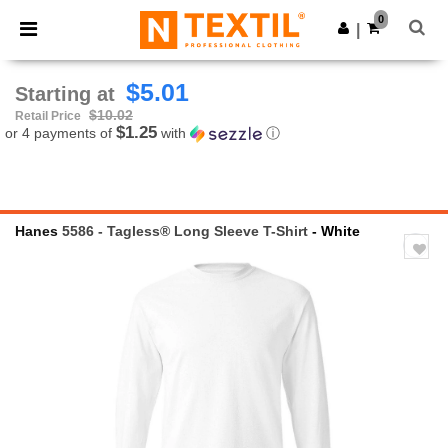
×
Ntextil App
0
Get the app
|
Better prices on app!
$5.01
Starting at
$10.02
Retail Price
$1.25
or 4 payments of
with
ⓘ
Hanes
5586 - Tagless® Long Sleeve T-Shirt
- White
Previous
Next