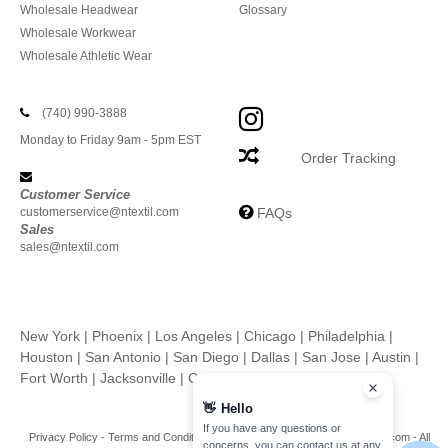
Wholesale Headwear
Glossary
Wholesale Workwear
Wholesale Athletic Wear
(740) 990-3888
Monday to Friday 9am - 5pm EST
Order Tracking
Customer Service
customerservice@ntextil.com
FAQs
Sales
sales@ntextil.com
New York
|
Phoenix
|
Los Angeles
|
Chicago
|
Philadelphia
|
Houston
|
San Antonio
|
San Diego
|
Dallas
|
San Jose
|
Austin
|
Fort Worth
|
Jacksonville
|
Columbus
|
Charlotte
👋
Hello
If you have any questions or
Privacy Policy
-
Terms and Conditions
-
Site Map
Copyright 2026 ntextil.com - All
concerns, you can contact us at any