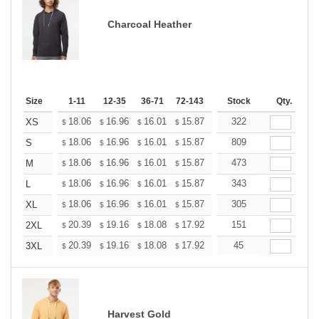
Charcoal Heather
Size
1-11
12-35
36-71
72-143
144-287
Stock
288 +
Qty.
More
+
18.06
16.96
16.01
15.87
15.60
322
15.46
XS
$
$
$
$
$
$
+
18.06
16.96
16.01
15.87
15.60
809
15.46
S
$
$
$
$
$
$
+
18.06
16.96
16.01
15.87
15.60
473
15.46
M
$
$
$
$
$
$
+
18.06
16.96
16.01
15.87
15.60
343
15.46
L
$
$
$
$
$
$
+
18.06
16.96
16.01
15.87
15.60
305
15.46
XL
$
$
$
$
$
$
+
20.39
19.16
18.08
17.92
17.61
151
17.46
2XL
$
$
$
$
$
$
+
20.39
19.16
18.08
17.92
17.61
45
17.46
3XL
$
$
$
$
$
$
Harvest Gold