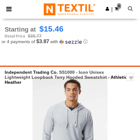
×
Ntextil App
0
Get the app
|
Better prices on app!
$15.46
Starting at
$30.77
Retail Price
$3.87
or 4 payments of
with
ⓘ
Independent Trading Co.
SS1000 - Icon Unisex
Lightweight Loopback Terry Hooded Sweatshirt
- Athletic
Heather
Previous
Next