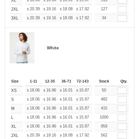
+
XL
$
$
$
$
$
$
+
20.39
19.16
18.08
17.92
17.61
127
17.46
2XL
$
$
$
$
$
$
+
20.39
19.16
18.08
17.92
17.61
34
17.46
3XL
$
$
$
$
$
$
White
Size
1-11
12-35
36-71
72-143
144-287
Stock
288 +
Qty.
More
+
18.06
16.96
16.01
15.87
15.60
50
15.46
XS
$
$
$
$
$
$
+
18.06
16.96
16.01
15.87
15.60
482
15.46
S
$
$
$
$
$
$
+
18.06
16.96
16.01
15.87
15.60
415
15.46
M
$
$
$
$
$
$
+
18.06
16.96
16.01
15.87
15.60
1000
15.46
L
$
$
$
$
$
$
+
18.06
16.96
16.01
15.87
15.60
959
15.46
XL
$
$
$
$
$
$
+
20.39
19.16
18.08
17.92
17.61
562
17.46
2XL
$
$
$
$
$
$