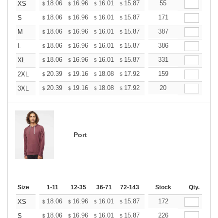
+
18.06
16.96
16.01
15.87
15.60
55
15.46
XS
$
$
$
$
$
$
+
18.06
16.96
16.01
15.87
15.60
171
15.46
S
$
$
$
$
$
$
+
18.06
16.96
16.01
15.87
15.60
387
15.46
M
$
$
$
$
$
$
+
18.06
16.96
16.01
15.87
15.60
386
15.46
L
$
$
$
$
$
$
+
18.06
16.96
16.01
15.87
15.60
331
15.46
XL
$
$
$
$
$
$
+
20.39
19.16
18.08
17.92
17.61
159
17.46
2XL
$
$
$
$
$
$
+
20.39
19.16
18.08
17.92
17.61
20
17.46
3XL
$
$
$
$
$
$
Port
Size
1-11
12-35
36-71
72-143
144-287
Stock
288 +
Qty.
More
+
18.06
16.96
16.01
15.87
15.60
172
15.46
XS
$
$
$
$
$
$
+
18.06
16.96
16.01
15.87
15.60
226
15.46
S
$
$
$
$
$
$