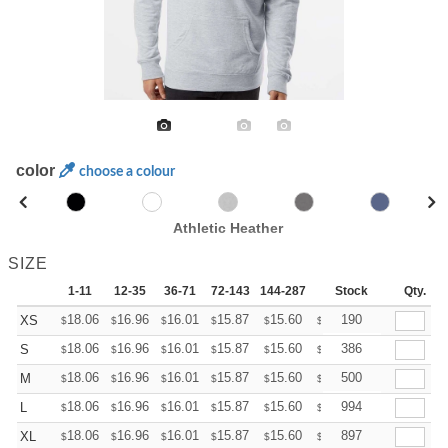
color
choose a colour
Athletic Heather
SIZE
1-11
12-35
36-71
72-143
144-287
288 +
Stock
More
Qty.
+
18.06
16.96
16.01
15.87
15.60
15.46
190
XS
$
$
$
$
$
$
+
18.06
16.96
16.01
15.87
15.60
15.46
386
S
$
$
$
$
$
$
+
18.06
16.96
16.01
15.87
15.60
15.46
500
M
$
$
$
$
$
$
+
18.06
16.96
16.01
15.87
15.60
15.46
994
L
$
$
$
$
$
$
+
18.06
16.96
16.01
15.87
15.60
15.46
897
XL
$
$
$
$
$
$