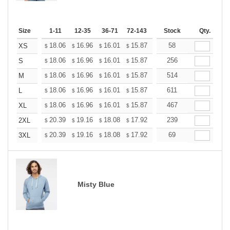
Size
1-11
12-35
36-71
72-143
144-287
Stock
288 +
Qty.
More
+
18.06
16.96
16.01
15.87
15.60
58
15.46
XS
$
$
$
$
$
$
+
18.06
16.96
16.01
15.87
15.60
256
15.46
S
$
$
$
$
$
$
+
18.06
16.96
16.01
15.87
15.60
514
15.46
M
$
$
$
$
$
$
+
18.06
16.96
16.01
15.87
15.60
611
15.46
L
$
$
$
$
$
$
+
18.06
16.96
16.01
15.87
15.60
467
15.46
XL
$
$
$
$
$
$
+
20.39
19.16
18.08
17.92
17.61
239
17.46
2XL
$
$
$
$
$
$
+
20.39
19.16
18.08
17.92
17.61
69
17.46
3XL
$
$
$
$
$
$
Misty Blue