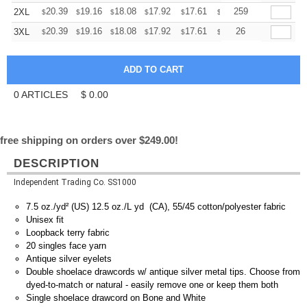
+
20.39
19.16
18.08
17.92
17.61
17.46
259
2XL
$
$
$
$
$
$
+
20.39
19.16
18.08
17.92
17.61
17.46
26
3XL
$
$
$
$
$
$
0
ARTICLES
$
0.00
free shipping on orders over $249.00!
DESCRIPTION
Independent Trading Co. SS1000
7.5 oz./yd² (US) 12.5 oz./L yd (CA), 55/45 cotton/polyester fabric
Unisex fit
Loopback terry fabric
20 singles face yarn
Antique silver eyelets
Double shoelace drawcords w/ antique silver metal tips. Choose from
dyed-to-match or natural - easily remove one or keep them both
Single shoelace drawcord on Bone and White