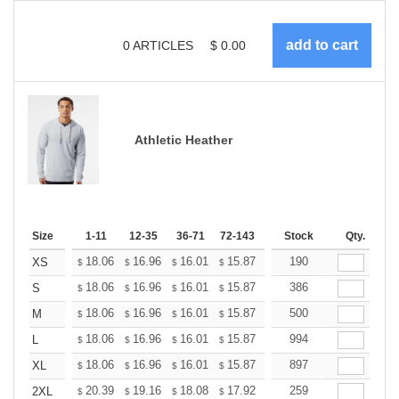
0
ARTICLES
$
0.00
Athletic Heather
Size
1-11
12-35
36-71
72-143
144-287
Stock
288 +
Qty.
More
+
18.06
16.96
16.01
15.87
15.60
190
15.46
XS
$
$
$
$
$
$
+
18.06
16.96
16.01
15.87
15.60
386
15.46
S
$
$
$
$
$
$
+
18.06
16.96
16.01
15.87
15.60
500
15.46
M
$
$
$
$
$
$
+
18.06
16.96
16.01
15.87
15.60
994
15.46
L
$
$
$
$
$
$
+
18.06
16.96
16.01
15.87
15.60
897
15.46
XL
$
$
$
$
$
$
+
20.39
19.16
18.08
17.92
17.61
259
17.46
2XL
$
$
$
$
$
$