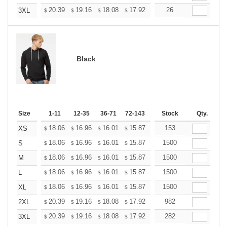
+
20.39
19.16
18.08
17.92
17.61
26
17.46
3XL
$
$
$
$
$
$
Black
Size
1-11
12-35
36-71
72-143
144-287
Stock
288 +
Qty.
More
+
18.06
16.96
16.01
15.87
15.60
153
15.46
XS
$
$
$
$
$
$
+
18.06
16.96
16.01
15.87
15.60
1500
15.46
S
$
$
$
$
$
$
+
18.06
16.96
16.01
15.87
15.60
1500
15.46
M
$
$
$
$
$
$
+
18.06
16.96
16.01
15.87
15.60
1500
15.46
L
$
$
$
$
$
$
+
18.06
16.96
16.01
15.87
15.60
1500
15.46
XL
$
$
$
$
$
$
+
20.39
19.16
18.08
17.92
17.61
982
17.46
2XL
$
$
$
$
$
$
+
20.39
19.16
18.08
17.92
17.61
282
17.46
3XL
$
$
$
$
$
$