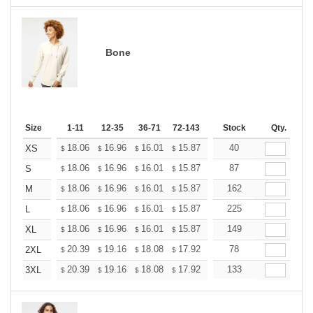
Bone
Size
1-11
12-35
36-71
72-143
144-287
Stock
288 +
Qty.
More
+
18.06
16.96
16.01
15.87
15.60
40
15.46
XS
$
$
$
$
$
$
+
18.06
16.96
16.01
15.87
15.60
87
15.46
S
$
$
$
$
$
$
+
18.06
16.96
16.01
15.87
15.60
162
15.46
M
$
$
$
$
$
$
+
18.06
16.96
16.01
15.87
15.60
225
15.46
L
$
$
$
$
$
$
+
18.06
16.96
16.01
15.87
15.60
149
15.46
XL
$
$
$
$
$
$
+
20.39
19.16
18.08
17.92
17.61
78
17.46
2XL
$
$
$
$
$
$
+
20.39
19.16
18.08
17.92
17.61
133
17.46
3XL
$
$
$
$
$
$