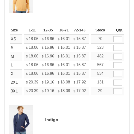
Size
1-11
12-35
36-71
72-143
144-287
Stock
288 +
Qty.
More
+
18.06
16.96
16.01
15.87
15.60
70
15.46
XS
$
$
$
$
$
$
+
18.06
16.96
16.01
15.87
15.60
323
15.46
S
$
$
$
$
$
$
+
18.06
16.96
16.01
15.87
15.60
482
15.46
M
$
$
$
$
$
$
+
18.06
16.96
16.01
15.87
15.60
567
15.46
L
$
$
$
$
$
$
+
18.06
16.96
16.01
15.87
15.60
534
15.46
XL
$
$
$
$
$
$
+
20.39
19.16
18.08
17.92
17.61
131
17.46
2XL
$
$
$
$
$
$
+
20.39
19.16
18.08
17.92
17.61
29
17.46
3XL
$
$
$
$
$
$
Indigo