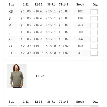
Size
1-11
12-35
36-71
72-143
144-287
Stock
288 +
Qty.
More
+
18.06
16.96
16.01
15.87
15.60
102
15.46
XS
$
$
$
$
$
$
+
18.06
16.96
16.01
15.87
15.60
139
15.46
S
$
$
$
$
$
$
+
18.06
16.96
16.01
15.87
15.60
263
15.46
M
$
$
$
$
$
$
+
18.06
16.96
16.01
15.87
15.60
309
15.46
L
$
$
$
$
$
$
+
18.06
16.96
16.01
15.87
15.60
264
15.46
XL
$
$
$
$
$
$
+
20.39
19.16
18.08
17.92
17.61
160
17.46
2XL
$
$
$
$
$
$
+
20.39
19.16
18.08
17.92
17.61
41
17.46
3XL
$
$
$
$
$
$
Olive
Size
1-11
12-35
36-71
72-143
144-287
Stock
288 +
Qty.
More