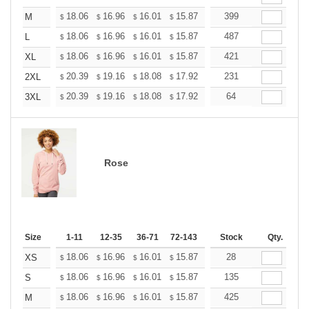
+
18.06
16.96
16.01
15.87
15.60
399
15.46
M
$
$
$
$
$
$
+
18.06
16.96
16.01
15.87
15.60
487
15.46
L
$
$
$
$
$
$
+
18.06
16.96
16.01
15.87
15.60
421
15.46
XL
$
$
$
$
$
$
+
20.39
19.16
18.08
17.92
17.61
231
17.46
2XL
$
$
$
$
$
$
+
20.39
19.16
18.08
17.92
17.61
64
17.46
3XL
$
$
$
$
$
$
Rose
Size
1-11
12-35
36-71
72-143
144-287
Stock
288 +
Qty.
More
+
18.06
16.96
16.01
15.87
15.60
28
15.46
XS
$
$
$
$
$
$
+
18.06
16.96
16.01
15.87
15.60
135
15.46
S
$
$
$
$
$
$
+
18.06
16.96
16.01
15.87
15.60
425
15.46
M
$
$
$
$
$
$