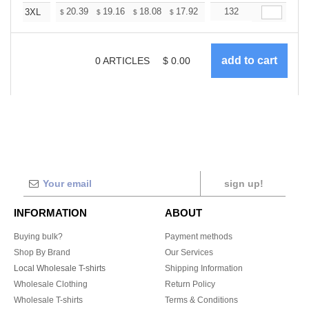
+
20.39
19.16
18.08
17.92
17.61
132
17.46
3XL
$
$
$
$
$
$
0
ARTICLES
$
0.00
sign up!
INFORMATION
ABOUT
Buying bulk?
Payment methods
Shop By Brand
Our Services
Local Wholesale T-shirts
Shipping Information
Wholesale Clothing
Return Policy
Wholesale T-shirts
Terms & Conditions