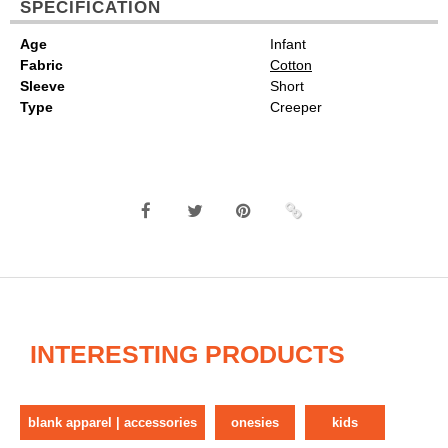
SPECIFICATION
Age
Infant
Fabric
Cotton
Sleeve
Short
Type
Creeper
INTERESTING PRODUCTS
blank apparel | accessories
onesies
kids