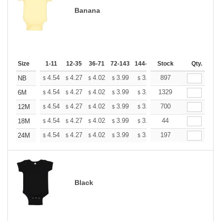
Banana
Size
1-11
12-35
36-71
72-143
144-287
Stock
288 +
More
Qty.
+
4.54
4.27
4.02
3.99
3.92
897
3.89
NB
$
$
$
$
$
$
+
4.54
4.27
4.02
3.99
3.92
1329
3.89
6M
$
$
$
$
$
$
+
4.54
4.27
4.02
3.99
3.92
700
3.89
12M
$
$
$
$
$
$
+
4.54
4.27
4.02
3.99
3.92
44
3.89
18M
$
$
$
$
$
$
+
4.54
4.27
4.02
3.99
3.92
197
3.89
24M
$
$
$
$
$
$
Black