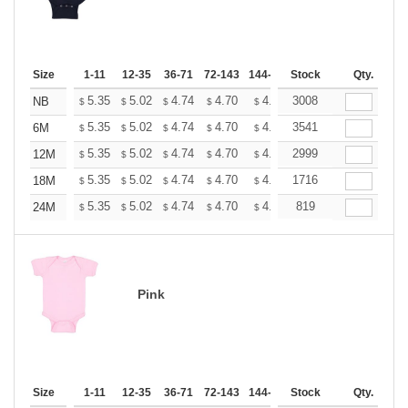
Size
1-11
12-35
36-71
72-143
144-287
Stock
288 +
More
Qty.
+
5.35
5.02
4.74
4.70
4.62
3008
4.58
NB
$
$
$
$
$
$
+
5.35
5.02
4.74
4.70
4.62
3541
4.58
6M
$
$
$
$
$
$
+
5.35
5.02
4.74
4.70
4.62
2999
4.58
12M
$
$
$
$
$
$
+
5.35
5.02
4.74
4.70
4.62
1716
4.58
18M
$
$
$
$
$
$
+
5.35
5.02
4.74
4.70
4.62
819
4.58
24M
$
$
$
$
$
$
Pink
Size
1-11
12-35
36-71
72-143
144-287
Stock
288 +
More
Qty.