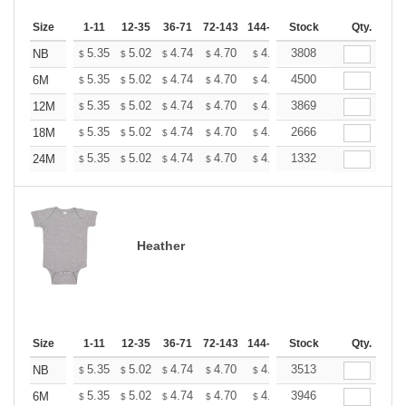
Size
1-11
12-35
36-71
72-143
144-287
Stock
288 +
More
Qty.
+
5.35
5.02
4.74
4.70
4.62
3808
4.58
NB
$
$
$
$
$
$
+
5.35
5.02
4.74
4.70
4.62
4500
4.58
6M
$
$
$
$
$
$
+
5.35
5.02
4.74
4.70
4.62
3869
4.58
12M
$
$
$
$
$
$
+
5.35
5.02
4.74
4.70
4.62
2666
4.58
18M
$
$
$
$
$
$
+
5.35
5.02
4.74
4.70
4.62
1332
4.58
24M
$
$
$
$
$
$
Heather
Size
1-11
12-35
36-71
72-143
144-287
Stock
288 +
More
Qty.
+
5.35
5.02
4.74
4.70
4.62
3513
4.58
NB
$
$
$
$
$
$
+
5.35
5.02
4.74
4.70
4.62
3946
4.58
6M
$
$
$
$
$
$