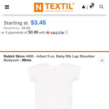
×
Ntextil App
0
Get the app
|
Better prices on app!
$3.45
Starting at
$5.86
Retail Price
$0.86
or 4 payments of
with
ⓘ
Rabbit Skins
4400 - Infant 5 oz. Baby Rib Lap Shoulder
Bodysuit
- White
Previous
Next