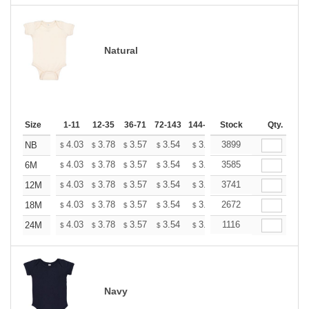
Natural
Size
1-11
12-35
36-71
72-143
144-287
Stock
288 +
More
Qty.
+
4.03
3.78
3.57
3.54
3.48
3899
3.45
NB
$
$
$
$
$
$
+
4.03
3.78
3.57
3.54
3.48
3585
3.45
6M
$
$
$
$
$
$
+
4.03
3.78
3.57
3.54
3.48
3741
3.45
12M
$
$
$
$
$
$
+
4.03
3.78
3.57
3.54
3.48
2672
3.45
18M
$
$
$
$
$
$
+
4.03
3.78
3.57
3.54
3.48
1116
3.45
24M
$
$
$
$
$
$
Navy