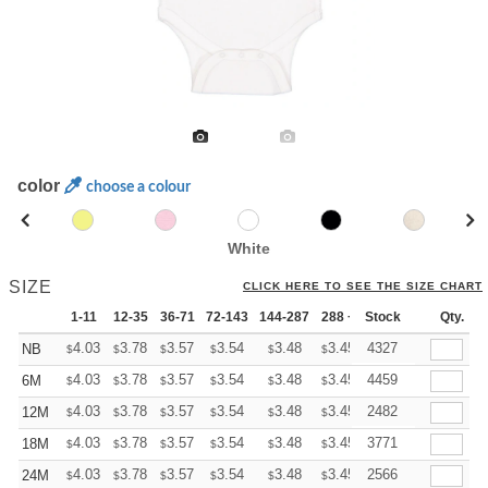
color
choose a colour
White
SIZE
CLICK HERE TO SEE THE SIZE CHART
1-11
12-35
36-71
72-143
144-287
288 +
Stock
More
Qty.
+
4.03
3.78
3.57
3.54
3.48
3.45
4327
NB
$
$
$
$
$
$
+
4.03
3.78
3.57
3.54
3.48
3.45
4459
6M
$
$
$
$
$
$
+
4.03
3.78
3.57
3.54
3.48
3.45
2482
12M
$
$
$
$
$
$
+
4.03
3.78
3.57
3.54
3.48
3.45
3771
18M
$
$
$
$
$
$
+
4.03
3.78
3.57
3.54
3.48
3.45
2566
24M
$
$
$
$
$
$