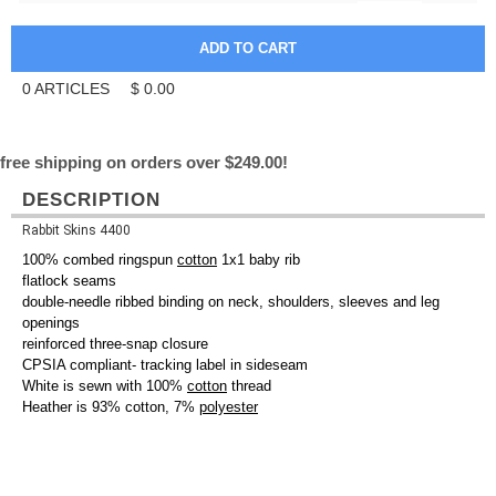
0
ARTICLES
$
0.00
free shipping on orders over $249.00!
DESCRIPTION
Rabbit Skins 4400
100% combed ringspun
cotton
1x1 baby rib
flatlock seams
double-needle ribbed binding on neck, shoulders, sleeves and leg
openings
reinforced three-snap closure
CPSIA compliant- tracking label in sideseam
White is sewn with 100%
cotton
thread
Heather is 93% cotton, 7%
polyester