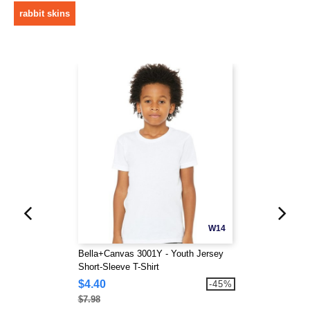
rabbit skins
W14
Bella+Canvas 3001Y - Youth Jersey
Short-Sleeve T-Shirt
$4.40
-45%
$7.98