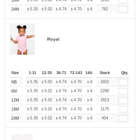
+
18M
$
$
$
$
$
$
+
5.35
5.02
4.74
4.70
4.62
762
4.58
24M
$
$
$
$
$
$
Royal
Size
1-11
12-35
36-71
72-143
144-287
Stock
288 +
More
Qty.
+
5.35
5.02
4.74
4.70
4.62
1602
4.58
NB
$
$
$
$
$
$
+
5.35
5.02
4.74
4.70
4.62
2280
4.58
6M
$
$
$
$
$
$
+
5.35
5.02
4.74
4.70
4.62
1813
4.58
12M
$
$
$
$
$
$
+
5.35
5.02
4.74
4.70
4.62
1175
4.58
18M
$
$
$
$
$
$
+
5.35
5.02
4.74
4.70
4.62
454
4.58
24M
$
$
$
$
$
$