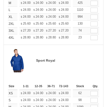
+
24.00
24.00
24.00
24.00
24.00
425
24.00
M
$
$
$
$
$
$
+
24.00
24.00
24.00
24.00
24.00
1110
24.00
L
$
$
$
$
$
$
+
24.00
24.00
24.00
24.00
24.00
994
24.00
XL
$
$
$
$
$
$
+
25.60
25.60
25.60
25.60
25.60
130
25.60
2XL
$
$
$
$
$
$
+
27.20
27.20
27.20
27.20
27.20
74
27.20
3XL
$
$
$
$
$
$
+
28.80
28.80
28.80
28.80
28.80
23
28.80
4XL
$
$
$
$
$
$
Sport Royal
Size
1-11
12-35
36-71
72-143
144-287
Stock
288 +
Qty.
More
+
24.00
24.00
24.00
24.00
24.00
62
24.00
XS
$
$
$
$
$
$
+
24.00
24.00
24.00
24.00
24.00
98
24.00
S
$
$
$
$
$
$
24.00
24.00
24.00
24.00
24.00
1099
24.00