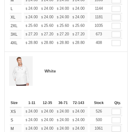
+
M
$
$
$
$
$
$
+
24.00
24.00
24.00
24.00
24.00
1144
24.00
L
$
$
$
$
$
$
+
24.00
24.00
24.00
24.00
24.00
1181
24.00
XL
$
$
$
$
$
$
+
25.60
25.60
25.60
25.60
25.60
1035
25.60
2XL
$
$
$
$
$
$
+
27.20
27.20
27.20
27.20
27.20
673
27.20
3XL
$
$
$
$
$
$
+
28.80
28.80
28.80
28.80
28.80
408
28.80
4XL
$
$
$
$
$
$
White
Size
1-11
12-35
36-71
72-143
144-287
Stock
288 +
Qty.
More
+
24.00
24.00
24.00
24.00
24.00
526
24.00
XS
$
$
$
$
$
$
+
24.00
24.00
24.00
24.00
24.00
500
24.00
S
$
$
$
$
$
$
+
24.00
24.00
24.00
24.00
24.00
1061
24.00
M
$
$
$
$
$
$