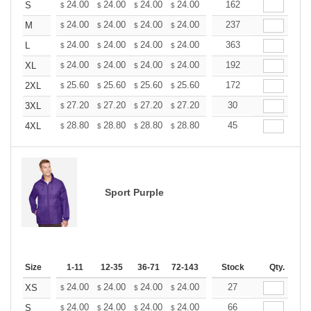
+
24.00
24.00
24.00
24.00
24.00
162
24.00
S
$
$
$
$
$
$
+
24.00
24.00
24.00
24.00
24.00
237
24.00
M
$
$
$
$
$
$
+
24.00
24.00
24.00
24.00
24.00
363
24.00
L
$
$
$
$
$
$
+
24.00
24.00
24.00
24.00
24.00
192
24.00
XL
$
$
$
$
$
$
+
25.60
25.60
25.60
25.60
25.60
172
25.60
2XL
$
$
$
$
$
$
+
27.20
27.20
27.20
27.20
27.20
30
27.20
3XL
$
$
$
$
$
$
+
28.80
28.80
28.80
28.80
28.80
45
28.80
4XL
$
$
$
$
$
$
Sport Purple
Size
1-11
12-35
36-71
72-143
144-287
Stock
288 +
Qty.
More
+
24.00
24.00
24.00
24.00
24.00
27
24.00
XS
$
$
$
$
$
$
+
24.00
24.00
24.00
24.00
24.00
66
24.00
S
$
$
$
$
$
$