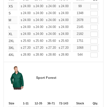
+
24.00
24.00
24.00
24.00
24.00
99
24.00
XS
$
$
$
$
$
$
+
24.00
24.00
24.00
24.00
24.00
1348
24.00
S
$
$
$
$
$
$
+
24.00
24.00
24.00
24.00
24.00
2078
24.00
M
$
$
$
$
$
$
+
24.00
24.00
24.00
24.00
24.00
2145
24.00
L
$
$
$
$
$
$
+
24.00
24.00
24.00
24.00
24.00
2182
24.00
XL
$
$
$
$
$
$
+
25.60
25.60
25.60
25.60
25.60
1751
25.60
2XL
$
$
$
$
$
$
+
27.20
27.20
27.20
27.20
27.20
1068
27.20
3XL
$
$
$
$
$
$
+
28.80
28.80
28.80
28.80
28.80
544
28.80
4XL
$
$
$
$
$
$
Sport Forest
Size
1-11
12-35
36-71
72-143
144-287
Stock
288 +
Qty.
More