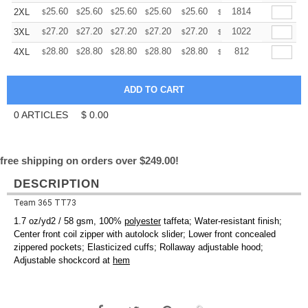
+
25.60
25.60
25.60
25.60
25.60
25.60
1814
2XL
$
$
$
$
$
$
+
27.20
27.20
27.20
27.20
27.20
27.20
1022
3XL
$
$
$
$
$
$
+
28.80
28.80
28.80
28.80
28.80
28.80
812
4XL
$
$
$
$
$
$
0
ARTICLES
$
0.00
free shipping on orders over $249.00!
DESCRIPTION
Team 365 TT73
1.7 oz/yd2 / 58 gsm, 100%
polyester
taffeta; Water-resistant finish;
Center front coil zipper with autolock slider; Lower front concealed
zippered pockets; Elasticized cuffs; Rollaway adjustable hood;
Adjustable shockcord at
hem