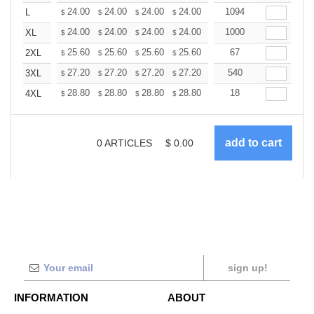
+
24.00
24.00
24.00
24.00
24.00
1094
24.00
L
$
$
$
$
$
$
+
24.00
24.00
24.00
24.00
24.00
1000
24.00
XL
$
$
$
$
$
$
+
25.60
25.60
25.60
25.60
25.60
67
25.60
2XL
$
$
$
$
$
$
+
27.20
27.20
27.20
27.20
27.20
540
27.20
3XL
$
$
$
$
$
$
+
28.80
28.80
28.80
28.80
28.80
18
28.80
4XL
$
$
$
$
$
$
0
ARTICLES
$
0.00
sign up!
INFORMATION
ABOUT