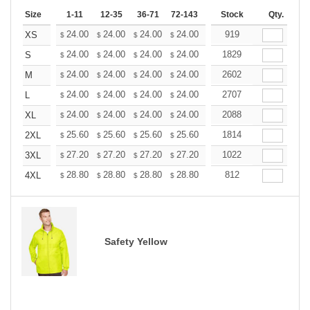
Size
1-11
12-35
36-71
72-143
144-287
Stock
288 +
Qty.
More
+
24.00
24.00
24.00
24.00
24.00
919
24.00
XS
$
$
$
$
$
$
+
24.00
24.00
24.00
24.00
24.00
1829
24.00
S
$
$
$
$
$
$
+
24.00
24.00
24.00
24.00
24.00
2602
24.00
M
$
$
$
$
$
$
+
24.00
24.00
24.00
24.00
24.00
2707
24.00
L
$
$
$
$
$
$
+
24.00
24.00
24.00
24.00
24.00
2088
24.00
XL
$
$
$
$
$
$
+
25.60
25.60
25.60
25.60
25.60
1814
25.60
2XL
$
$
$
$
$
$
+
27.20
27.20
27.20
27.20
27.20
1022
27.20
3XL
$
$
$
$
$
$
+
28.80
28.80
28.80
28.80
28.80
812
28.80
4XL
$
$
$
$
$
$
Safety Yellow