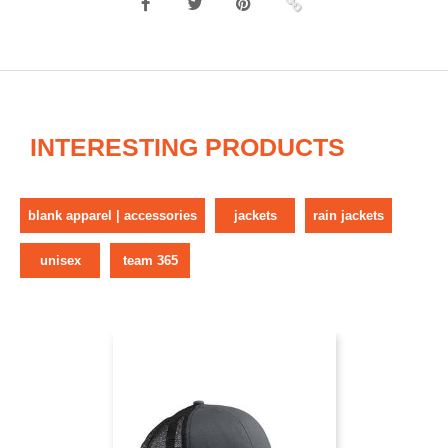
INTERESTING PRODUCTS
blank apparel | accessories
jackets
rain jackets
unisex
team 365