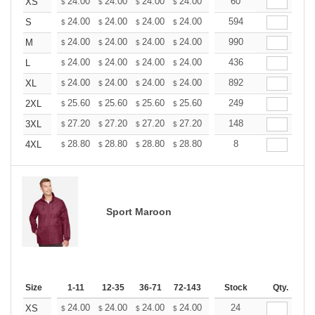
+
24.00
24.00
24.00
24.00
24.00
60
24.00
XS
$
$
$
$
$
$
+
24.00
24.00
24.00
24.00
24.00
594
24.00
S
$
$
$
$
$
$
+
24.00
24.00
24.00
24.00
24.00
990
24.00
M
$
$
$
$
$
$
+
24.00
24.00
24.00
24.00
24.00
436
24.00
L
$
$
$
$
$
$
+
24.00
24.00
24.00
24.00
24.00
892
24.00
XL
$
$
$
$
$
$
+
25.60
25.60
25.60
25.60
25.60
249
25.60
2XL
$
$
$
$
$
$
+
27.20
27.20
27.20
27.20
27.20
148
27.20
3XL
$
$
$
$
$
$
+
28.80
28.80
28.80
28.80
28.80
8
28.80
4XL
$
$
$
$
$
$
Sport Maroon
Size
1-11
12-35
36-71
72-143
144-287
Stock
288 +
Qty.
More
+
24.00
24.00
24.00
24.00
24.00
24
24.00
XS
$
$
$
$
$
$