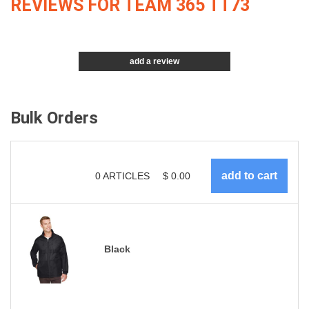
REVIEWS FOR TEAM 365 TT73
add a review
Bulk Orders
0
ARTICLES
$
0.00
Black