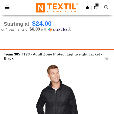
×
Ntextil App
0
Get the app
|
Better prices on app!
$24.00
Starting at
$6.00
or 4 payments of
with
ⓘ
Team 365
TT73 - Adult Zone Protect Lightweight Jacket
-
Black
Previous
Next