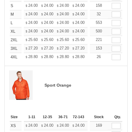
+
24.00
24.00
24.00
24.00
24.00
158
24.00
S
$
$
$
$
$
$
+
24.00
24.00
24.00
24.00
24.00
32
24.00
M
$
$
$
$
$
$
+
24.00
24.00
24.00
24.00
24.00
553
24.00
L
$
$
$
$
$
$
+
24.00
24.00
24.00
24.00
24.00
500
24.00
XL
$
$
$
$
$
$
+
25.60
25.60
25.60
25.60
25.60
221
25.60
2XL
$
$
$
$
$
$
+
27.20
27.20
27.20
27.20
27.20
153
27.20
3XL
$
$
$
$
$
$
+
28.80
28.80
28.80
28.80
28.80
26
28.80
4XL
$
$
$
$
$
$
Sport Orange
Size
1-11
12-35
36-71
72-143
144-287
Stock
288 +
Qty.
More
+
24.00
24.00
24.00
24.00
24.00
169
24.00
XS
$
$
$
$
$
$