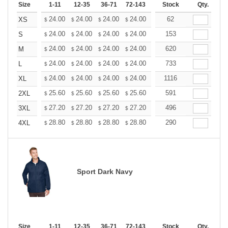
Size
1-11
12-35
36-71
72-143
144-287
Stock
288 +
Qty.
More
+
24.00
24.00
24.00
24.00
24.00
62
24.00
XS
$
$
$
$
$
$
+
24.00
24.00
24.00
24.00
24.00
153
24.00
S
$
$
$
$
$
$
+
24.00
24.00
24.00
24.00
24.00
620
24.00
M
$
$
$
$
$
$
+
24.00
24.00
24.00
24.00
24.00
733
24.00
L
$
$
$
$
$
$
+
24.00
24.00
24.00
24.00
24.00
1116
24.00
XL
$
$
$
$
$
$
+
25.60
25.60
25.60
25.60
25.60
591
25.60
2XL
$
$
$
$
$
$
+
27.20
27.20
27.20
27.20
27.20
496
27.20
3XL
$
$
$
$
$
$
+
28.80
28.80
28.80
28.80
28.80
290
28.80
4XL
$
$
$
$
$
$
Sport Dark Navy
Size
1-11
12-35
36-71
72-143
144-287
Stock
288 +
Qty.
More