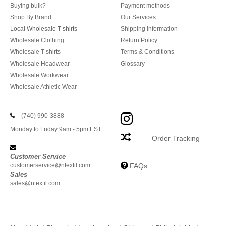
Buying bulk?
Payment methods
Shop By Brand
Our Services
Local Wholesale T-shirts
Shipping Information
Wholesale Clothing
Return Policy
Wholesale T-shirts
Terms & Conditions
Wholesale Headwear
Glossary
Wholesale Workwear
Wholesale Athletic Wear
(740) 990-3888
Monday to Friday 9am - 5pm EST
Order Tracking
Customer Service
customerservice@ntextil.com
FAQs
Sales
sales@ntextil.com