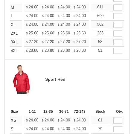
+
24.00
24.00
24.00
24.00
24.00
611
24.00
M
$
$
$
$
$
$
+
24.00
24.00
24.00
24.00
24.00
690
24.00
L
$
$
$
$
$
$
+
24.00
24.00
24.00
24.00
24.00
502
24.00
XL
$
$
$
$
$
$
+
25.60
25.60
25.60
25.60
25.60
263
25.60
2XL
$
$
$
$
$
$
+
27.20
27.20
27.20
27.20
27.20
58
27.20
3XL
$
$
$
$
$
$
+
28.80
28.80
28.80
28.80
28.80
51
28.80
4XL
$
$
$
$
$
$
Sport Red
Size
1-11
12-35
36-71
72-143
144-287
Stock
288 +
Qty.
More
+
24.00
24.00
24.00
24.00
24.00
61
24.00
XS
$
$
$
$
$
$
+
24.00
24.00
24.00
24.00
24.00
79
24.00
S
$
$
$
$
$
$