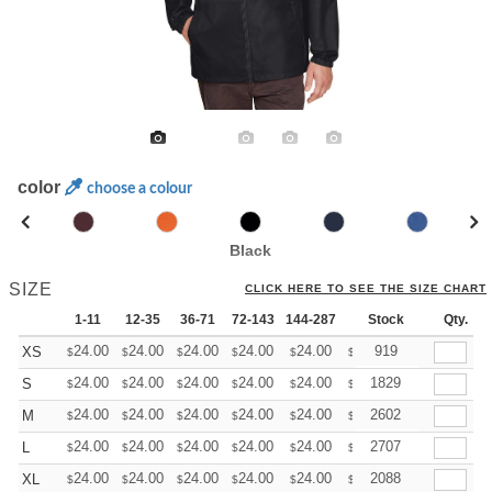
color
choose a colour
Black
SIZE
CLICK HERE TO SEE THE SIZE CHART
1-11
12-35
36-71
72-143
144-287
288 +
Stock
More
Qty.
+
24.00
24.00
24.00
24.00
24.00
24.00
919
XS
$
$
$
$
$
$
+
24.00
24.00
24.00
24.00
24.00
24.00
1829
S
$
$
$
$
$
$
+
24.00
24.00
24.00
24.00
24.00
24.00
2602
M
$
$
$
$
$
$
+
24.00
24.00
24.00
24.00
24.00
24.00
2707
L
$
$
$
$
$
$
+
24.00
24.00
24.00
24.00
24.00
24.00
2088
XL
$
$
$
$
$
$