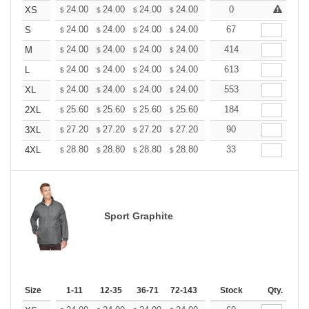
+
24.00
24.00
24.00
24.00
24.00
0
24.00
XS
$
$
$
$
$
$
+
24.00
24.00
24.00
24.00
24.00
67
24.00
S
$
$
$
$
$
$
+
24.00
24.00
24.00
24.00
24.00
414
24.00
M
$
$
$
$
$
$
+
24.00
24.00
24.00
24.00
24.00
613
24.00
L
$
$
$
$
$
$
+
24.00
24.00
24.00
24.00
24.00
553
24.00
XL
$
$
$
$
$
$
+
25.60
25.60
25.60
25.60
25.60
184
25.60
2XL
$
$
$
$
$
$
+
27.20
27.20
27.20
27.20
27.20
90
27.20
3XL
$
$
$
$
$
$
+
28.80
28.80
28.80
28.80
28.80
33
28.80
4XL
$
$
$
$
$
$
Sport Graphite
Size
1-11
12-35
36-71
72-143
144-287
Stock
288 +
Qty.
More