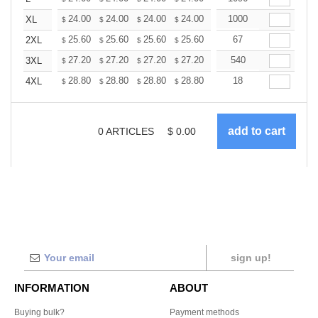
+
24.00
24.00
24.00
24.00
24.00
1000
24.00
XL
$
$
$
$
$
$
+
25.60
25.60
25.60
25.60
25.60
67
25.60
2XL
$
$
$
$
$
$
+
27.20
27.20
27.20
27.20
27.20
540
27.20
3XL
$
$
$
$
$
$
+
28.80
28.80
28.80
28.80
28.80
18
28.80
4XL
$
$
$
$
$
$
0
ARTICLES
$
0.00
sign up!
INFORMATION
ABOUT
Buying bulk?
Payment methods