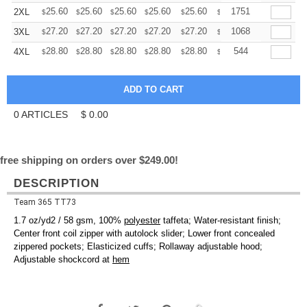
+
25.60
25.60
25.60
25.60
25.60
25.60
1751
2XL
$
$
$
$
$
$
+
27.20
27.20
27.20
27.20
27.20
27.20
1068
3XL
$
$
$
$
$
$
+
28.80
28.80
28.80
28.80
28.80
28.80
544
4XL
$
$
$
$
$
$
0
ARTICLES
$
0.00
free shipping on orders over $249.00!
DESCRIPTION
Team 365 TT73
1.7 oz/yd2 / 58 gsm, 100%
polyester
taffeta; Water-resistant finish;
Center front coil zipper with autolock slider; Lower front concealed
zippered pockets; Elasticized cuffs; Rollaway adjustable hood;
Adjustable shockcord at
hem