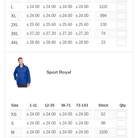
+
24.00
24.00
24.00
24.00
24.00
1110
24.00
L
$
$
$
$
$
$
+
24.00
24.00
24.00
24.00
24.00
994
24.00
XL
$
$
$
$
$
$
+
25.60
25.60
25.60
25.60
25.60
130
25.60
2XL
$
$
$
$
$
$
+
27.20
27.20
27.20
27.20
27.20
74
27.20
3XL
$
$
$
$
$
$
+
28.80
28.80
28.80
28.80
28.80
23
28.80
4XL
$
$
$
$
$
$
Sport Royal
Size
1-11
12-35
36-71
72-143
144-287
Stock
288 +
Qty.
More
+
24.00
24.00
24.00
24.00
24.00
62
24.00
XS
$
$
$
$
$
$
+
24.00
24.00
24.00
24.00
24.00
98
24.00
S
$
$
$
$
$
$
+
24.00
24.00
24.00
24.00
24.00
1100
24.00
M
$
$
$
$
$
$