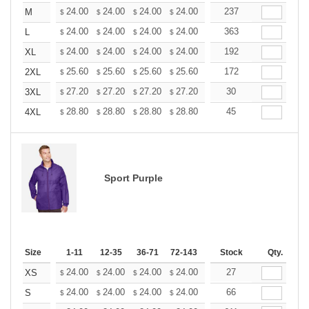
+
24.00
24.00
24.00
24.00
24.00
237
24.00
M
$
$
$
$
$
$
+
24.00
24.00
24.00
24.00
24.00
363
24.00
L
$
$
$
$
$
$
+
24.00
24.00
24.00
24.00
24.00
192
24.00
XL
$
$
$
$
$
$
+
25.60
25.60
25.60
25.60
25.60
172
25.60
2XL
$
$
$
$
$
$
+
27.20
27.20
27.20
27.20
27.20
30
27.20
3XL
$
$
$
$
$
$
+
28.80
28.80
28.80
28.80
28.80
45
28.80
4XL
$
$
$
$
$
$
Sport Purple
Size
1-11
12-35
36-71
72-143
144-287
Stock
288 +
Qty.
More
+
24.00
24.00
24.00
24.00
24.00
27
24.00
XS
$
$
$
$
$
$
+
24.00
24.00
24.00
24.00
24.00
66
24.00
S
$
$
$
$
$
$