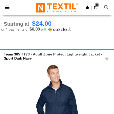
×
Ntextil App
0
Get the app
|
Better prices on app!
$24.00
Starting at
$6.00
or 4 payments of
with
ⓘ
Team 365
TT73 - Adult Zone Protect Lightweight Jacket
-
Sport Dark Navy
Previous
Next