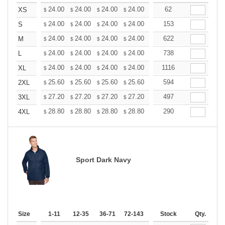
+
24.00
24.00
24.00
24.00
24.00
62
24.00
XS
$
$
$
$
$
$
+
24.00
24.00
24.00
24.00
24.00
153
24.00
S
$
$
$
$
$
$
+
24.00
24.00
24.00
24.00
24.00
622
24.00
M
$
$
$
$
$
$
+
24.00
24.00
24.00
24.00
24.00
738
24.00
L
$
$
$
$
$
$
+
24.00
24.00
24.00
24.00
24.00
1116
24.00
XL
$
$
$
$
$
$
+
25.60
25.60
25.60
25.60
25.60
594
25.60
2XL
$
$
$
$
$
$
+
27.20
27.20
27.20
27.20
27.20
497
27.20
3XL
$
$
$
$
$
$
+
28.80
28.80
28.80
28.80
28.80
290
28.80
4XL
$
$
$
$
$
$
Sport Dark Navy
Size
1-11
12-35
36-71
72-143
144-287
Stock
288 +
Qty.
More