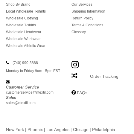
Shop By Brand
Our Services
Local Wholesale T-shirts
Shipping Information
Wholesale Clothing
Return Policy
Wholesale T-shirts
Terms & Conditions
Wholesale Headwear
Glossary
Wholesale Workwear
Wholesale Athletic Wear
(740) 990-3888
Monday to Friday 9am - 5pm EST
Order Tracking
Customer Service
customerservice@ntextil.com
FAQs
Sales
sales@ntextil.com
New York
|
Phoenix
|
Los Angeles
|
Chicago
|
Philadelphia
|