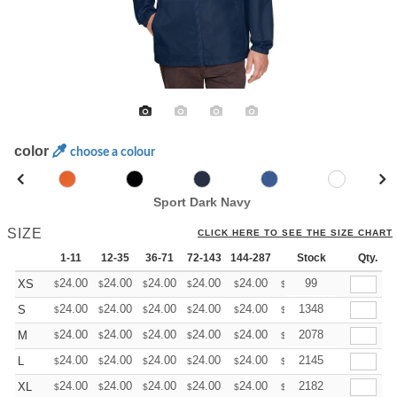
color
choose a colour
Sport Dark Navy
SIZE
CLICK HERE TO SEE THE SIZE CHART
1-11
12-35
36-71
72-143
144-287
288 +
Stock
More
Qty.
+
24.00
24.00
24.00
24.00
24.00
24.00
99
XS
$
$
$
$
$
$
+
24.00
24.00
24.00
24.00
24.00
24.00
1348
S
$
$
$
$
$
$
+
24.00
24.00
24.00
24.00
24.00
24.00
2078
M
$
$
$
$
$
$
+
24.00
24.00
24.00
24.00
24.00
24.00
2145
L
$
$
$
$
$
$
+
24.00
24.00
24.00
24.00
24.00
24.00
2182
XL
$
$
$
$
$
$