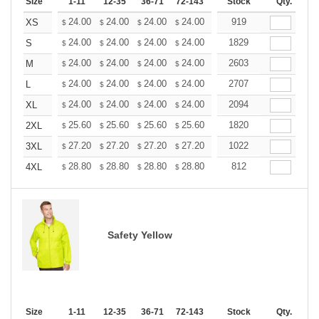
Size
1-11
12-35
36-71
72-143
144-287
Stock
288 +
Qty.
More
+
24.00
24.00
24.00
24.00
24.00
919
24.00
XS
$
$
$
$
$
$
+
24.00
24.00
24.00
24.00
24.00
1829
24.00
S
$
$
$
$
$
$
+
24.00
24.00
24.00
24.00
24.00
2603
24.00
M
$
$
$
$
$
$
+
24.00
24.00
24.00
24.00
24.00
2707
24.00
L
$
$
$
$
$
$
+
24.00
24.00
24.00
24.00
24.00
2094
24.00
XL
$
$
$
$
$
$
+
25.60
25.60
25.60
25.60
25.60
1820
25.60
2XL
$
$
$
$
$
$
+
27.20
27.20
27.20
27.20
27.20
1022
27.20
3XL
$
$
$
$
$
$
+
28.80
28.80
28.80
28.80
28.80
812
28.80
4XL
$
$
$
$
$
$
Safety Yellow
Size
1-11
12-35
36-71
72-143
144-287
Stock
288 +
Qty.
More