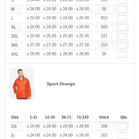
+
S
$
$
$
$
$
$
+
24.00
24.00
24.00
24.00
24.00
36
24.00
M
$
$
$
$
$
$
+
24.00
24.00
24.00
24.00
24.00
553
24.00
L
$
$
$
$
$
$
+
24.00
24.00
24.00
24.00
24.00
500
24.00
XL
$
$
$
$
$
$
+
25.60
25.60
25.60
25.60
25.60
221
25.60
2XL
$
$
$
$
$
$
+
27.20
27.20
27.20
27.20
27.20
153
27.20
3XL
$
$
$
$
$
$
+
28.80
28.80
28.80
28.80
28.80
26
28.80
4XL
$
$
$
$
$
$
Sport Orange
Size
1-11
12-35
36-71
72-143
144-287
Stock
288 +
Qty.
More
+
24.00
24.00
24.00
24.00
24.00
169
24.00
XS
$
$
$
$
$
$
+
24.00
24.00
24.00
24.00
24.00
162
24.00
S
$
$
$
$
$
$