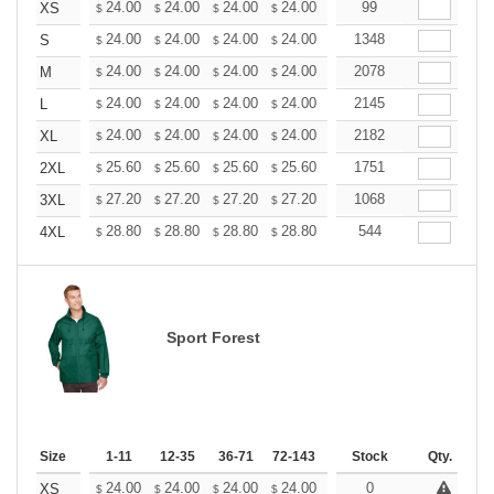
+
24.00
24.00
24.00
24.00
24.00
99
24.00
XS
$
$
$
$
$
$
+
24.00
24.00
24.00
24.00
24.00
1348
24.00
S
$
$
$
$
$
$
+
24.00
24.00
24.00
24.00
24.00
2078
24.00
M
$
$
$
$
$
$
+
24.00
24.00
24.00
24.00
24.00
2145
24.00
L
$
$
$
$
$
$
+
24.00
24.00
24.00
24.00
24.00
2182
24.00
XL
$
$
$
$
$
$
+
25.60
25.60
25.60
25.60
25.60
1751
25.60
2XL
$
$
$
$
$
$
+
27.20
27.20
27.20
27.20
27.20
1068
27.20
3XL
$
$
$
$
$
$
+
28.80
28.80
28.80
28.80
28.80
544
28.80
4XL
$
$
$
$
$
$
Sport Forest
Size
1-11
12-35
36-71
72-143
144-287
Stock
288 +
Qty.
More
+
24.00
24.00
24.00
24.00
24.00
0
24.00
XS
$
$
$
$
$
$