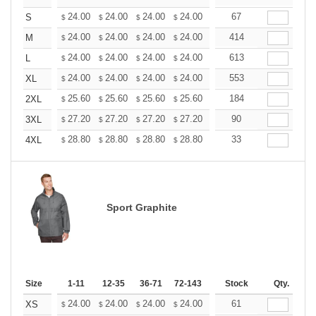
+
24.00
24.00
24.00
24.00
24.00
67
24.00
S
$
$
$
$
$
$
+
24.00
24.00
24.00
24.00
24.00
414
24.00
M
$
$
$
$
$
$
+
24.00
24.00
24.00
24.00
24.00
613
24.00
L
$
$
$
$
$
$
+
24.00
24.00
24.00
24.00
24.00
553
24.00
XL
$
$
$
$
$
$
+
25.60
25.60
25.60
25.60
25.60
184
25.60
2XL
$
$
$
$
$
$
+
27.20
27.20
27.20
27.20
27.20
90
27.20
3XL
$
$
$
$
$
$
+
28.80
28.80
28.80
28.80
28.80
33
28.80
4XL
$
$
$
$
$
$
Sport Graphite
Size
1-11
12-35
36-71
72-143
144-287
Stock
288 +
Qty.
More
+
24.00
24.00
24.00
24.00
24.00
61
24.00
XS
$
$
$
$
$
$