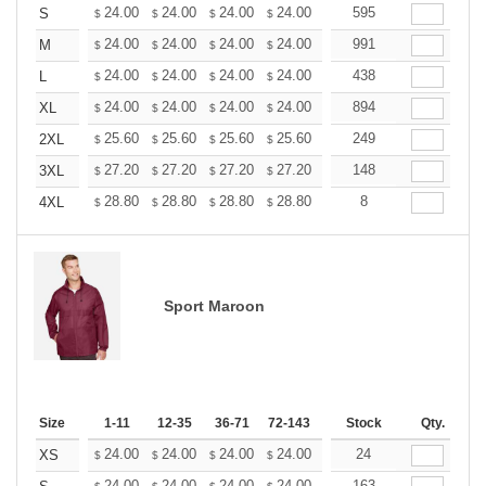
+
24.00
24.00
24.00
24.00
24.00
595
24.00
S
$
$
$
$
$
$
+
24.00
24.00
24.00
24.00
24.00
991
24.00
M
$
$
$
$
$
$
+
24.00
24.00
24.00
24.00
24.00
438
24.00
L
$
$
$
$
$
$
+
24.00
24.00
24.00
24.00
24.00
894
24.00
XL
$
$
$
$
$
$
+
25.60
25.60
25.60
25.60
25.60
249
25.60
2XL
$
$
$
$
$
$
+
27.20
27.20
27.20
27.20
27.20
148
27.20
3XL
$
$
$
$
$
$
+
28.80
28.80
28.80
28.80
28.80
8
28.80
4XL
$
$
$
$
$
$
Sport Maroon
Size
1-11
12-35
36-71
72-143
144-287
Stock
288 +
Qty.
More
+
24.00
24.00
24.00
24.00
24.00
24
24.00
XS
$
$
$
$
$
$
24.00
24.00
24.00
24.00
24.00
163
24.00