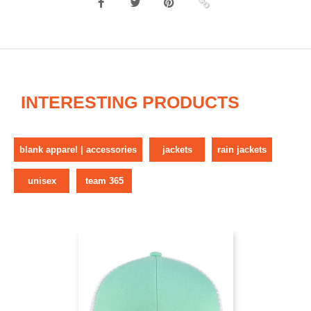
INTERESTING PRODUCTS
blank apparel | accessories
jackets
rain jackets
unisex
team 365