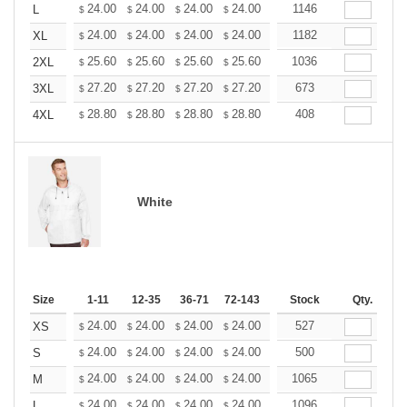
+
24.00
24.00
24.00
24.00
24.00
1146
24.00
L
$
$
$
$
$
$
+
24.00
24.00
24.00
24.00
24.00
1182
24.00
XL
$
$
$
$
$
$
+
25.60
25.60
25.60
25.60
25.60
1036
25.60
2XL
$
$
$
$
$
$
+
27.20
27.20
27.20
27.20
27.20
673
27.20
3XL
$
$
$
$
$
$
+
28.80
28.80
28.80
28.80
28.80
408
28.80
4XL
$
$
$
$
$
$
White
Size
1-11
12-35
36-71
72-143
144-287
Stock
288 +
Qty.
More
+
24.00
24.00
24.00
24.00
24.00
527
24.00
XS
$
$
$
$
$
$
+
24.00
24.00
24.00
24.00
24.00
500
24.00
S
$
$
$
$
$
$
+
24.00
24.00
24.00
24.00
24.00
1065
24.00
M
$
$
$
$
$
$
+
24.00
24.00
24.00
24.00
24.00
1096
24.00
L
$
$
$
$
$
$